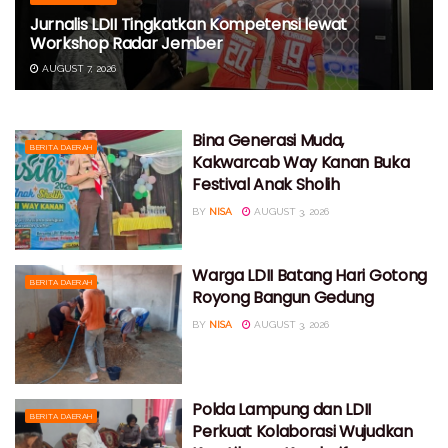
Jurnalis LDII Tingkatkan Kompetensi lewat
Workshop Radar Jember
AUGUST 7, 2026
Bina Generasi Muda,
BERITA DAERAH
Kakwarcab Way Kanan Buka
Festival Anak Sholih
BY
NISA
AUGUST 3, 2026
Warga LDII Batang Hari Gotong
BERITA DAERAH
Royong Bangun Gedung
BY
NISA
AUGUST 3, 2026
Polda Lampung dan LDII
BERITA DAERAH
Perkuat Kolaborasi Wujudkan