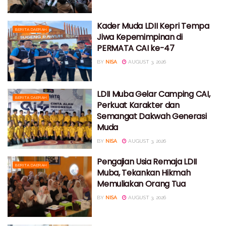
Kader Muda LDII Kepri Tempa
BERITA DAERAH
Jiwa Kepemimpinan di
PERMATA CAI ke-47
BY
NISA
AUGUST 3, 2026
LDII Muba Gelar Camping CAI,
BERITA DAERAH
Perkuat Karakter dan
Semangat Dakwah Generasi
Muda
BY
NISA
AUGUST 3, 2026
Pengajian Usia Remaja LDII
BERITA DAERAH
Muba, Tekankan Hikmah
Memuliakan Orang Tua
BY
NISA
AUGUST 3, 2026