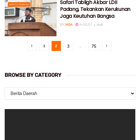
Safari Tabligh Akbar LDII
BERITA DAERAH
Padang, Tekankan Kerukunan
Jaga Keutuhan Bangsa
BY
NISA
AUGUST 3, 2026
1
2
3
…
75
BROWSE BY CATEGORY
BROWSE
BY
CATEGORY