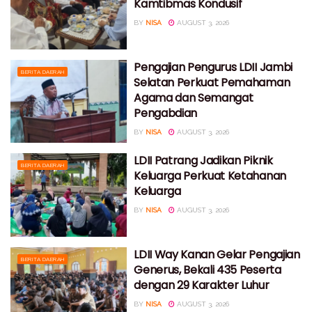
Kamtibmas Kondusif
BY
NISA
AUGUST 3, 2026
Pengajian Pengurus LDII Jambi
BERITA DAERAH
Selatan Perkuat Pemahaman
Agama dan Semangat
Pengabdian
BY
NISA
AUGUST 3, 2026
LDII Patrang Jadikan Piknik
BERITA DAERAH
Keluarga Perkuat Ketahanan
Keluarga
BY
NISA
AUGUST 3, 2026
LDII Way Kanan Gelar Pengajian
BERITA DAERAH
Generus, Bekali 435 Peserta
dengan 29 Karakter Luhur
BY
NISA
AUGUST 3, 2026