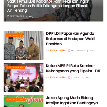
Saat Temui LDII, Kabaintelkam Jelaskan Ingar
Bingar Tahun Politik Ditangani dengan Filosofi
Air Tenang
SEPTEMBER 14, 2023
DPP LDII Paparkan Agenda
BERITA DAERAH
Rakernas di Hadapan Wakil
Presiden
BY
EKO NUANSA
SEPTEMBER 14, 2023
Ketua MPR RI Buka Seminar
BERITA NASIONAL
Kebangsaan yang Digelar LDII
BY
EKO NUANSA
AUGUST 25, 2023
Jaksa Agung Muda Bidang
BERITA KEGIATAN
Inteljen Ingatkan Pentingnya