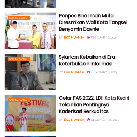
Ponpes Bina Insan Mulia
BERITA DAERAH
Diresmikan Wali Kota Tangsel
Benyamin Davnie
BY
EKO NUANSA
FEBRUARY 6, 2023
Syiarkan Kebaikan di Era
BERITA DAERAH
Keterbukaan Informasi
BY
EKO NUANSA
FEBRUARY 6, 2023
Gelar FAS 2022, LDII Kota Kediri
BERITA DAERAH
Tekankan Pentingnya
Kaderisasi Berkualitas
BY
EKO NUANSA
DECEMBER 26, 2022