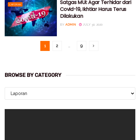
Satgas MUI: Agar Terhidar dari
LAPORAN
Covid-19, Ikhtiar Harus Terus
Dilakukan
BY
ADMIN
JULY 30, 2020
1
2
…
9
BROWSE BY CATEGORY
BROWSE
BY
CATEGORY