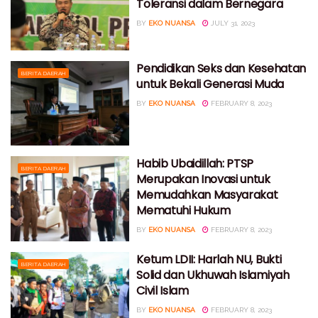
Toleransi dalam Bernegara
BY
EKO NUANSA
JULY 31, 2023
Pendidikan Seks dan Kesehatan
BERITA DAERAH
untuk Bekali Generasi Muda
BY
EKO NUANSA
FEBRUARY 8, 2023
Habib Ubaidillah: PTSP
BERITA DAERAH
Merupakan Inovasi untuk
Memudahkan Masyarakat
Mematuhi Hukum
BY
EKO NUANSA
FEBRUARY 8, 2023
Ketum LDII: Harlah NU, Bukti
BERITA DAERAH
Solid dan Ukhuwah Islamiyah
Civil Islam
BY
EKO NUANSA
FEBRUARY 8, 2023