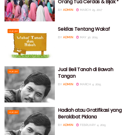
Orang Tua Cerdas & Bijak “
BY
ADMIN
MARCH 29, 2017
Sekilas Tentang Wakaf
HUKUM
BY
ADMIN
MAY 30, 2015
Jual Beli Tanah di Bawah
HUKUM
Tangan
BY
ADMIN
MARCH 4, 2015
Hadiah atau Gratifikasi yang
HUKUM
Berakibat Pidana
BY
ADMIN
FEBRUARY 4, 2015