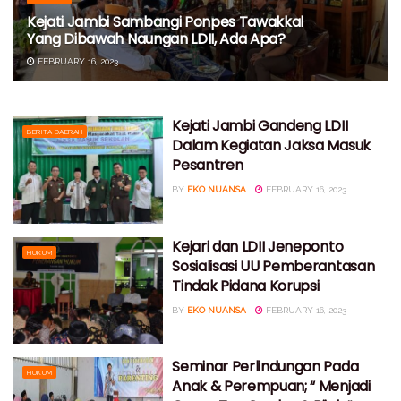
Kejati Jambi Sambangi Ponpes Tawakkal
Yang Dibawah Naungan LDII, Ada Apa?
FEBRUARY 16, 2023
Kejati Jambi Gandeng LDII
BERITA DAERAH
Dalam Kegiatan Jaksa Masuk
Pesantren
BY
EKO NUANSA
FEBRUARY 16, 2023
Kejari dan LDII Jeneponto
HUKUM
Sosialisasi UU Pemberantasan
Tindak Pidana Korupsi
BY
EKO NUANSA
FEBRUARY 16, 2023
Seminar Perlindungan Pada
HUKUM
Anak & Perempuan; “ Menjadi