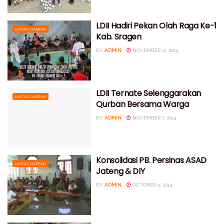
LDII Hadiri Pekan Olah Raga Ke-1
LINTAS DAERAH
Kab. Sragen
BY
ADMIN
NOVEMBER 11, 2014
LDII Ternate Selenggarakan
LINTAS DAERAH
Qurban Bersama Warga
BY
ADMIN
NOVEMBER 7, 2014
Konsolidasi PB. Persinas ASAD
LINTAS DAERAH
Jateng & DIY
BY
ADMIN
OCTOBER 5, 2014