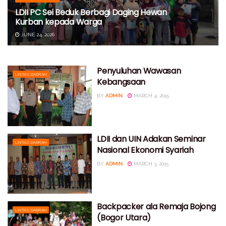
LDII PC Sei Beduk Berbagi Daging Hewan
Kurban kepada Warga
JUNE 24, 2026
Penyuluhan Wawasan
LINTAS DAERAH
Kebangsaan
BY
ADMIN
MARCH 4, 2015
LDII dan UIN Adakan Seminar
LINTAS DAERAH
Nasional Ekonomi Syariah
BY
ADMIN
MARCH 3, 2015
Backpacker ala Remaja Bojong
LINTAS DAERAH
(Bogor Utara)