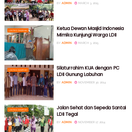
BY
ADMIN
MARCH 3, 2015
Ketua Dewan Masjid Indonesia
LINTAS DAERAH
Mimika Kunjungi Warga LDII
BY
ADMIN
MARCH 3, 2015
Silaturrahim KUA dengan PC
LINTAS DAERAH
LDII Gunung Labuhan
BY
ADMIN
NOVEMBER 30, 2014
Jalan Sehat dan Sepeda Santai
LINTAS DAERAH
LDII Tegal
BY
ADMIN
NOVEMBER 17, 2014