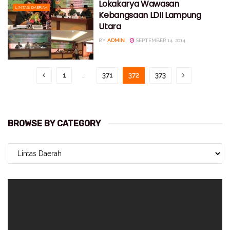
Lokakarya Wawasan
LINTAS DAERAH
Kebangsaan LDII Lampung
Utara
BY
ADMIN
SEPTEMBER 14, 2014
1
…
371
372
373
BROWSE BY CATEGORY
BROWSE
BY
CATEGORY