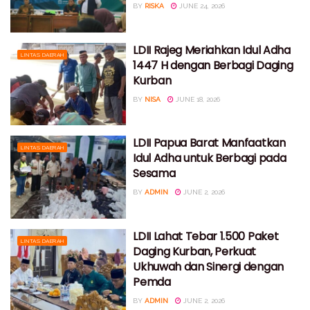
BY
RISKA
JUNE 24, 2026
LDII Rajeg Meriahkan Idul Adha
LINTAS DAERAH
1447 H dengan Berbagi Daging
Kurban
BY
NISA
JUNE 18, 2026
LDII Papua Barat Manfaatkan
LINTAS DAERAH
Idul Adha untuk Berbagi pada
Sesama
BY
ADMIN
JUNE 2, 2026
LDII Lahat Tebar 1.500 Paket
LINTAS DAERAH
Daging Kurban, Perkuat
Ukhuwah dan Sinergi dengan
Pemda
BY
ADMIN
JUNE 2, 2026