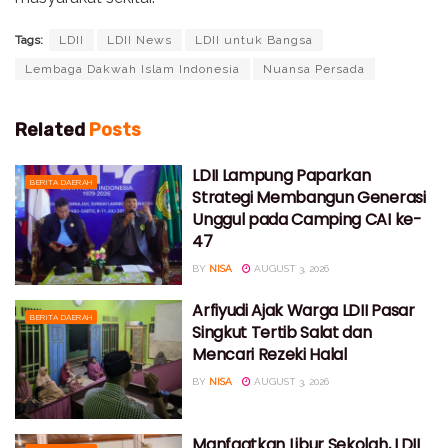
Tags:
LDII
LDII News
LDII untuk Bangsa
Lembaga Dakwah Islam Indonesia
Nuansa Persada
Related
Posts
LDII Lampung Paparkan
BERITA DAERAH
Strategi Membangun Generasi
Unggul pada Camping CAI ke-
47
BY
NISA
AUGUST 3, 2026
Arfiyudi Ajak Warga LDII Pasar
BERITA DAERAH
Singkut Tertib Salat dan
Mencari Rezeki Halal
BY
NISA
AUGUST 3, 2026
Manfaatkan Libur Sekolah, LDII