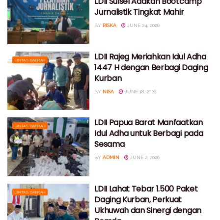
LDII Sulsel Adakan Bootcamp
Jurnalistik Tingkat Mahir
BY
RISKA
JUNE 24, 2026
LDII Rajeg Meriahkan Idul Adha
LINTAS DAERAH
1447 H dengan Berbagi Daging
Kurban
BY
NISA
JUNE 18, 2026
LDII Papua Barat Manfaatkan
LINTAS DAERAH
Idul Adha untuk Berbagi pada
Sesama
BY
ADMIN
JUNE 2, 2026
LDII Lahat Tebar 1.500 Paket
LINTAS DAERAH
Daging Kurban, Perkuat
Ukhuwah dan Sinergi dengan