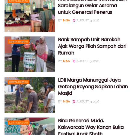
BERITA DAERAH
Sarolangun Gelar Asrama
untuk Generasi Penerus
BY
NISA
AUGUST 3, 2026
Bank Sampah Unit Barokah
BERITA DAERAH
Ajak Warga Pilah Sampah dari
Rumah
BY
NISA
AUGUST 3, 2026
LDII Marga Manunggal Jaya
BERITA DAERAH
Gotong Royong Siapkan Lahan
Masjid
BY
NISA
AUGUST 3, 2026
Bina Generasi Muda,
BERITA DAERAH
Kakwarcab Way Kanan Buka
Festival Anak Sholih