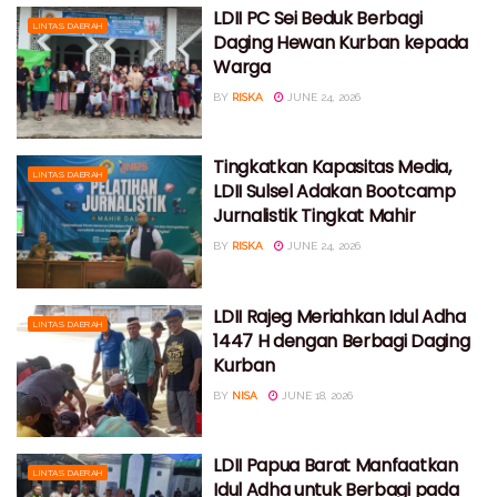
LDII PC Sei Beduk Berbagi
LINTAS DAERAH
Daging Hewan Kurban kepada
Warga
BY
RISKA
JUNE 24, 2026
Tingkatkan Kapasitas Media,
LINTAS DAERAH
LDII Sulsel Adakan Bootcamp
Jurnalistik Tingkat Mahir
BY
RISKA
JUNE 24, 2026
LDII Rajeg Meriahkan Idul Adha
LINTAS DAERAH
1447 H dengan Berbagi Daging
Kurban
BY
NISA
JUNE 18, 2026
LDII Papua Barat Manfaatkan
LINTAS DAERAH
Idul Adha untuk Berbagi pada