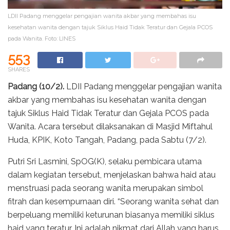
LDII Padang menggelar pengajian wanita akbar yang membahas isu
kesehatan wanita dengan tajuk Siklus Haid Tidak Teratur dan Gejala PCOS
pada Wanita. Foto: LINES
553
SHARES
Padang (10/2).
LDII Padang menggelar pengajian wanita
akbar yang membahas isu kesehatan wanita dengan
tajuk Siklus Haid Tidak Teratur dan Gejala PCOS pada
Wanita. Acara tersebut dilaksanakan di Masjid Miftahul
Huda, KPIK, Koto Tangah, Padang, pada Sabtu (7/2).
Putri Sri Lasmini, SpOG(K), selaku pembicara utama
dalam kegiatan tersebut, menjelaskan bahwa haid atau
menstruasi pada seorang wanita merupakan simbol
fitrah dan kesempurnaan diri. “Seorang wanita sehat dan
berpeluang memiliki keturunan biasanya memiliki siklus
haid yang teratur. Ini adalah nikmat dari Allah yang harus