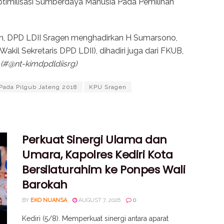
timilisasi Sumberdaya Manusia Pada Pemilihan
n, DPD LDII Sragen menghadirkan H Sumarsono,
il Sekretaris DPD LDII), dihadiri juga dari FKUB,
.
(#@nt-kimdpdldiisrg)
Pada Pilgub Jateng 2018
KPU Sragen
Perkuat Sinergi Ulama dan
Umara, Kapolres Kediri Kota
Bersilaturahim ke Ponpes Wali
Barokah
BY
EKO NUANSA
AUGUST 7, 2026
0
Kediri (5/8). Memperkuat sinergi antara aparat