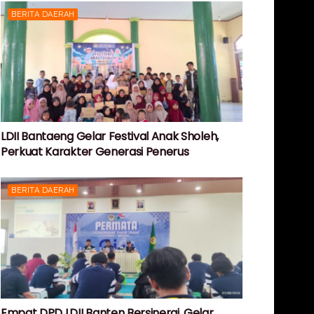
BERITA DAERAH
LDII Bantaeng Gelar Festival Anak Sholeh,
Perkuat Karakter Generasi Penerus
BERITA DAERAH
Empat DPD LDII Banten Bersinergi, Gelar