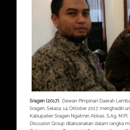
Sragen (2017).
Dewan Pimpinan Daerah Lembag
Sragen, Selasa, 14 Oktober 2017, menghadiri
Kabupaten Sragen Ngatmin Abbas, S.Ag, M.PI
Discusion Group dilaksanakan dalam rangka m