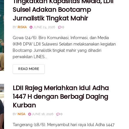
Tingkatkan Kapasitas Media, LDII
Sulsel Adakan Bootcamp
Jurnalistik Tingkat Mahir
BY
RISKA
JUNE 24, 2026
0
Gowa (24/6). Biro Komunikasi, Informasi, dan Media
(KIM) DPW LDII Sulawesi Selatan melaksanakan kegiatan
Bootcamp Jurnalistik tingkat mahir yang dihadiri
perwakilan LINES...
READ MORE
LDII Rajeg Meriahkan Idul Adha
1447 H dengan Berbagi Daging
Kurban
BY
NISA
JUNE 18, 2026
0
Tangerang (18/6). Menyambut hari raya Idul Adha 1447