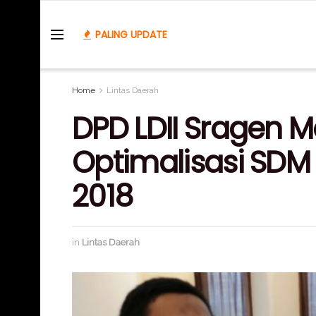
PALING UPDATE
Home
Lintas Daerah
DPD LDII Sragen 
Optimalisasi SDM
2018
in
Lintas Daerah