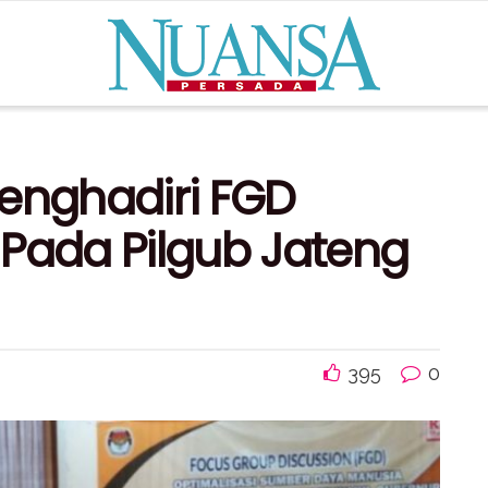
Menghadiri FGD
 Pada Pilgub Jateng
395
0