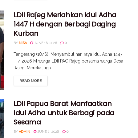
LDII Rajeg Meriahkan Idul Adha
1447 H dengan Berbagi Daging
Kurban
BY
NISA
JUNE 18, 2026
0
Tangerang (18/6). Menyambut hari raya Idul Adha 1447
H / 2026 M warga LDII PAC Rajeg bersama warga Desa
Rajeg. Mereka juga...
READ MORE
LDII Papua Barat Manfaatkan
Idul Adha untuk Berbagi pada
Sesama
BY
ADMIN
JUNE 2, 2026
0