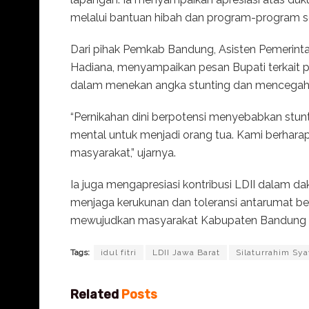
melalui bantuan hibah dan program-program so
Dari pihak Pemkab Bandung, Asisten Pemerinta
Hadiana, menyampaikan pesan Bupati terkait pe
dalam menekan angka stunting dan mencegah p
“Pernikahan dini berpotensi menyebabkan stunt
mental untuk menjadi orang tua. Kami berhara
masyarakat,” ujarnya.
Ia juga mengapresiasi kontribusi LDII dalam d
menjaga kerukunan dan toleransi antarumat bera
mewujudkan masyarakat Kabupaten Bandung yan
Tags:
idul fitri
LDII Jawa Barat
Silaturrahim Sy
Related
Posts