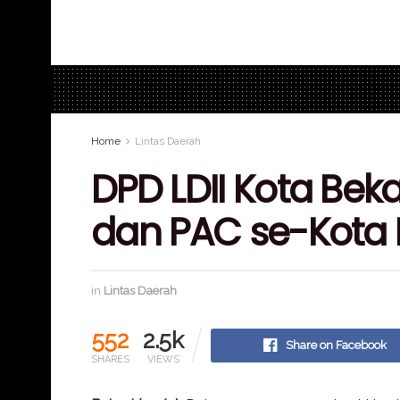
Home
Lintas Daerah
DPD LDII Kota Bek
dan PAC se-Kota 
in
Lintas Daerah
552
2.5k
Share on Facebook
SHARES
VIEWS