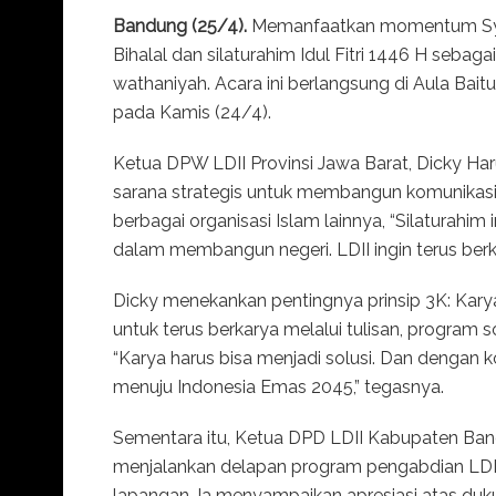
Bandung (25/4).
Memanfaatkan momentum Syawa
Bihalal dan silaturahim Idul Fitri 1446 H seba
wathaniyah. Acara ini berlangsung di Aula Bait
pada Kamis (24/4).
Ketua DPW LDII Provinsi Jawa Barat, Dicky Ha
sarana strategis untuk membangun komunikasi d
berbagai organisasi Islam lainnya, “Silaturahim 
dalam membangun negeri. LDII ingin terus berkon
Dicky menekankan pentingnya prinsip 3K: Karya,
untuk terus berkarya melalui tulisan, program s
“Karya harus bisa menjadi solusi. Dan dengan k
menuju Indonesia Emas 2045,” tegasnya.
Sementara itu, Ketua DPD LDII Kabupaten B
menjalankan delapan program pengabdian LDII
lapangan. Ia menyampaikan apresiasi atas du