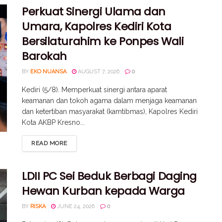
Perkuat Sinergi Ulama dan
Umara, Kapolres Kediri Kota
Bersilaturahim ke Ponpes Wali
Barokah
BY
EKO NUANSA
AUGUST 7, 2026
0
Kediri (5/8). Memperkuat sinergi antara aparat
keamanan dan tokoh agama dalam menjaga keamanan
dan ketertiban masyarakat (kamtibmas), Kapolres Kediri
Kota AKBP Kresno...
READ MORE
LDII PC Sei Beduk Berbagi Daging
Hewan Kurban kepada Warga
BY
RISKA
JUNE 24, 2026
0