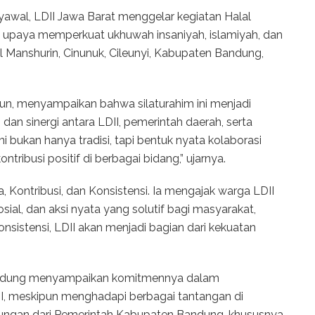
l, LDII Jawa Barat menggelar kegiatan Halal
gai upaya memperkuat ukhuwah insaniyah, islamiyah, dan
ul Manshurin, Cinunuk, Cileunyi, Kabupaten Bandung,
run, menyampaikan bahwa silaturahim ini menjadi
an sinergi antara LDII, pemerintah daerah, serta
ini bukan hanya tradisi, tapi bentuk nyata kolaborasi
tribusi positif di berbagai bidang,” ujarnya.
 Kontribusi, dan Konsistensi. Ia mengajak warga LDII
osial, dan aksi nyata yang solutif bagi masyarakat,
onsistensi, LDII akan menjadi bagian dari kekuatan
andung menyampaikan komitmennya dalam
, meskipun menghadapi berbagai tantangan di
kungan dari Pemerintah Kabupaten Bandung, khususnya