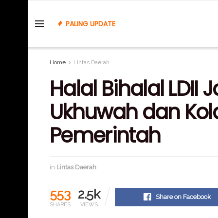
PALING UPDATE
Home
Lintas Daerah
Halal Bihalal LDII 
Ukhuwah dan Kol
Pemerintah
in
Lintas Daerah
553
2.5k
Share on Facebook
SHARES
VIEWS