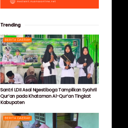
Trending
BERITA DAERAH
Santri LDII Asal Ngestiboga Tampilkan Syahril
Qur’an pada Khataman Al-Qur’an Tingkat
Kabupaten
BERITA DAERAH