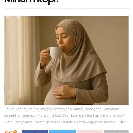
Ketika kehamilan tiba, banyak pertanyaan muncul mengenai kebiasaan
sehari-hari, termasuk konsumsi kopi. Jadi, bolehkah ibu hamil minum kopi?
Simak penjelasan Dokter Spesialis Gizi Klinis, Retno Wijayanti. Ilustrasi: LINES