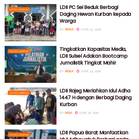
LDII PC Sei Beduk Berbagi
LINTAS DAERAH
Daging Hewan Kurban kepada
Warga
BY
RISKA
JUNE 24, 2026
Tingkatkan Kapasitas Media,
LINTAS DAERAH
LDII Sulsel Adakan Bootcamp
Jurnalistik Tingkat Mahir
BY
RISKA
JUNE 24, 2026
LDII Rajeg Meriahkan Idul Adha
LINTAS DAERAH
1447 H dengan Berbagi Daging
Kurban
BY
NISA
JUNE 18, 2026
LDII Papua Barat Manfaatkan
LINTAS DAERAH