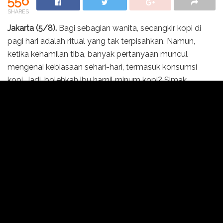
556
SHARES
Jakarta (5/8).
Bagi sebagian wanita, secangkir kopi di
pagi hari adalah ritual yang tak terpisahkan. Namun,
ketika kehamilan tiba, banyak pertanyaan muncul
mengenai kebiasaan sehari-hari, termasuk konsumsi
kopi. Jadi, bolehkah ibu hamil minum kopi? Simak
penjelasan Dokter Spesialis Gizi Klinis, Retno Wijayanti.
“Boleh saja wanita hamil mengkonsumi kopi tetapi harus
ada batasannya. Konsumi kopi wanita hamil maksimal
200–300 mg kafein per hari. Sekitar satu atau dua
cangkir kopi saja tiap harinya untuk menjaga keamanan
janin,” ungkapnya.
Narasumber Lines Talk LDII TV beberapa waktu lalu
tersebut menjelaskan, konsumsi kopi juga tidak
disarankan saat perut kosong. Karena dapat