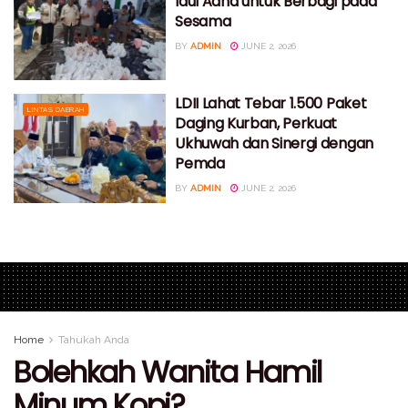
Idul Adha untuk Berbagi pada
Sesama
BY
ADMIN
JUNE 2, 2026
LDII Lahat Tebar 1.500 Paket
LINTAS DAERAH
Daging Kurban, Perkuat
Ukhuwah dan Sinergi dengan
Pemda
BY
ADMIN
JUNE 2, 2026
Home
Tahukah Anda
Bolehkah Wanita Hamil
Minum Kopi?