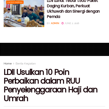
LDII Lahat Tebar 1.500 Paket
LINTAS DAERAH
Daging Kurban, Perkuat
Ukhuwah dan Sinergi dengan
Pemda
BY
ADMIN
JUNE 2, 2026
Home
Berita Kegiatan
LDII Usulkan 10 Poin
Perbaikan dalam RUU
Penyelenggaraan Haji dan
Umrah