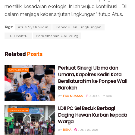
memiliki kesadaran ekologis. Inilah wujud kontribusi LDII
dalam menjaga keberlanjutan lingkungan,” tutup Atus.
Tags:
Atus Syahbudin
Kepedulian Lingkungan
LDII Bantul
Perkemahan CAI 2025
Related
Posts
Perkuat Sinergi Ulama dan
BERITA DAERAH
Umara, Kapolres Kediri Kota
Bersilaturahim ke Ponpes Wali
Barokah
BY
EKO NUANSA
AUGUST 7, 2026
LDII PC Sei Beduk Berbagi
LINTAS DAERAH
Daging Hewan Kurban kepada
Warga
BY
RISKA
JUNE 24, 2026