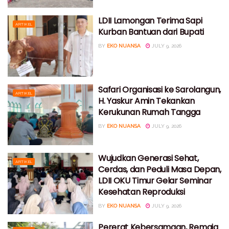
LDII Lamongan Terima Sapi
ARTIKEL
Kurban Bantuan dari Bupati
BY
EKO NUANSA
JULY 9, 2026
Safari Organisasi ke Sarolangun,
ARTIKEL
H. Yaskur Amin Tekankan
Kerukunan Rumah Tangga
BY
EKO NUANSA
JULY 9, 2026
Wujudkan Generasi Sehat,
ARTIKEL
Cerdas, dan Peduli Masa Depan,
LDII OKU Timur Gelar Seminar
Kesehatan Reproduksi
BY
EKO NUANSA
JULY 9, 2026
Pererat Kebersamaan, Remaja