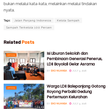
bukan melalui kata-kata, melainkan melalui tindakan
nyata.
Tags:
Jalan Panjang Indonesia
Kelola Sampah
Sampah Terkelola 100 Persen
Related
Posts
Isi Liburan Sekolah dan
ARTIKEL
Pembinaan Generasi Penerus,
LDII Boyolali Gelar Asrama
BY
EKO NUANSA
JULY 9, 2026
Warga LDII Balepanjang Gotong
ARTIKEL
Royong Perbaiki Gedung
Pertemuan Kelurahan
BY
EKO NUANSA
JULY 9, 2026