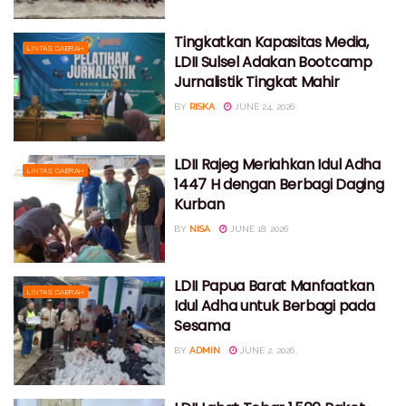
Tingkatkan Kapasitas Media,
LINTAS DAERAH
LDII Sulsel Adakan Bootcamp
Jurnalistik Tingkat Mahir
BY
RISKA
JUNE 24, 2026
LDII Rajeg Meriahkan Idul Adha
LINTAS DAERAH
1447 H dengan Berbagi Daging
Kurban
BY
NISA
JUNE 18, 2026
LDII Papua Barat Manfaatkan
LINTAS DAERAH
Idul Adha untuk Berbagi pada
Sesama
BY
ADMIN
JUNE 2, 2026