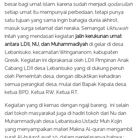
besar bagi umat islam. karena sudah menjadi
qodarullah
setiap umat itu mempunyai perbedaan, tetapi punya
satu tujuan yang sama ingin bahagia dunia akhirot,
masuk surga selamat dari neraka. Semangat
Ukhuwah
inilah yang mendasari kegiatan
jalin kerukunan umat
antara LDII, NU, dan Muhammadiyah
di gelar di desa
Lebanisuko, kecamatan Wringananom, kabupaten
Gresik. Kegiatan ini diprakarsai oleh LDII Pimpinan Anak
Cabang LDII desa Lebanisuko yang di dukung penuh
oleh Pemerintah desa, dengan dibuktikan kehadiran
semua perangkat desa, mulai dari Bapak Kepala desa,
ketua BPD, Ketua RW, Ketua RT.
Kegiatan yang di kemas dengan ngaji bareng, ini selain
dari tokoh masyarakat juga di hadiri tokoh dari Nu dan
Muhammadiyah desa Lebanisuko.Ustadz Muh Kojin
yang menyampaikan materi Makna Al-quran mengambil
surat Al-hujurot ayat 10, dalam penjelasanya bahwa :