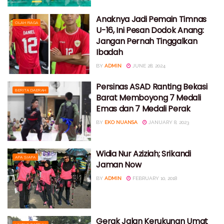
Anaknya Jadi Pemain Timnas
OLAH RAGA
U-16, Ini Pesan Dodok Anang:
Jangan Pernah Tinggalkan
Ibadah
BY
ADMIN
JUNE 28, 2024
Persinas ASAD Ranting Bekasi
BERITA DAERAH
Barat Memboyong 7 Medali
Emas dan 7 Medali Perak
BY
EKO NUANSA
JANUARY 8, 2023
Widia Nur Aziziah; Srikandi
APA SIAPA
Jaman Now
BY
ADMIN
FEBRUARY 10, 2018
Gerak Jalan Kerukunan Umat