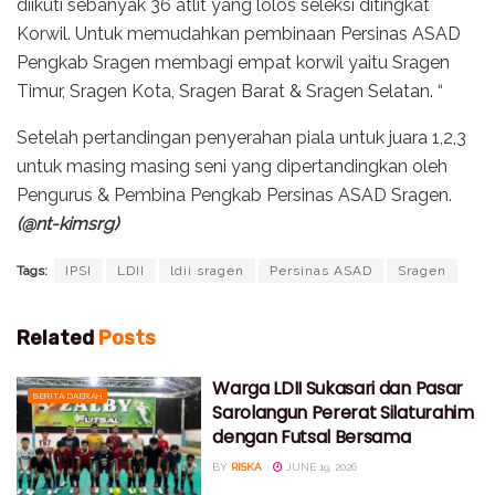
diikuti sebanyak 36 atlit yang lolos seleksi ditingkat
Korwil. Untuk memudahkan pembinaan Persinas ASAD
Pengkab Sragen membagi empat korwil yaitu Sragen
Timur, Sragen Kota, Sragen Barat & Sragen Selatan. “
Setelah pertandingan penyerahan piala untuk juara 1,2,3
untuk masing masing seni yang dipertandingkan oleh
Pengurus & Pembina Pengkab Persinas ASAD Sragen.
(@nt-kimsrg)
Tags:
IPSI
LDII
ldii sragen
Persinas ASAD
Sragen
Related
Posts
Warga LDII Sukasari dan Pasar
BERITA DAERAH
Sarolangun Pererat Silaturahim
dengan Futsal Bersama
BY
RISKA
JUNE 19, 2026