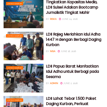
Tingkatkan Kapasitas Media,
LINTAS DAERAH
LDII Sulsel Adakan Bootcamp
Jurnalistik Tingkat Mahir
BY
RISKA
JUNE 24, 2026
LDII Rajeg Meriahkan Idul Adha
LINTAS DAERAH
1447 H dengan Berbagi Daging
Kurban
BY
NISA
JUNE 18, 2026
LDII Papua Barat Manfaatkan
LINTAS DAERAH
Idul Adha untuk Berbagi pada
Sesama
BY
ADMIN
JUNE 2, 2026
LDII Lahat Tebar 1.500 Paket
LINTAS DAERAH
Daging Kurban, Perkuat