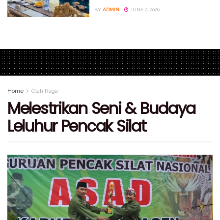
BY
ADMIN
JUNE 2, 2026
Home
Olah Raga
Melestrikan Seni & Budaya
Leluhur Pencak Silat