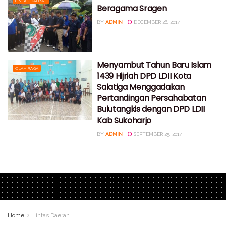
LINTAS DAERAH
Beragama Sragen
BY
ADMIN
DECEMBER 26, 2017
Menyambut Tahun Baru Islam
OLAH RAGA
1439 Hijriah DPD LDII Kota
Salatiga Menggadakan
Pertandingan Persahabatan
Bulutangkis dengan DPD LDII
Kab Sukoharjo
BY
ADMIN
SEPTEMBER 25, 2017
Home
Lintas Daerah