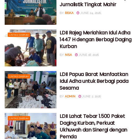
Jurnalistik Tingkat Mahir
BY
RISKA
JUNE 24, 2026
LDII Rajeg Meriahkan Idul Adha
LINTAS DAERAH
1447 H dengan Berbagi Daging
Kurban
BY
NISA
JUNE 18, 2026
LDII Papua Barat Manfaatkan
LINTAS DAERAH
Idul Adha untuk Berbagi pada
Sesama
BY
ADMIN
JUNE 2, 2026
LDII Lahat Tebar 1.500 Paket
LINTAS DAERAH
Daging Kurban, Perkuat
Ukhuwah dan Sinergi dengan
Pemda