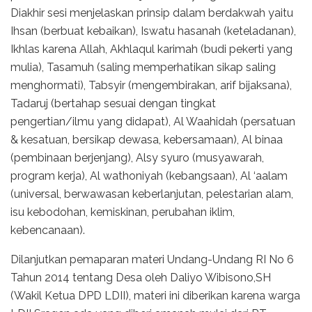
Diakhir sesi menjelaskan prinsip dalam berdakwah yaitu
Ihsan (berbuat kebaikan), Iswatu hasanah (keteladanan),
Ikhlas karena Allah, Akhlaqul karimah (budi pekerti yang
mulia), Tasamuh (saling memperhatikan sikap saling
menghormati), Tabsyir (mengembirakan, arif bijaksana),
Tadaruj (bertahap sesuai dengan tingkat
pengertian/ilmu yang didapat), Al Waahidah (persatuan
& kesatuan, bersikap dewasa, kebersamaan), Al binaa
(pembinaan berjenjang), Alsy syuro (musyawarah,
program kerja), Al wathoniyah (kebangsaan), Al ‘aalam
(universal, berwawasan keberlanjutan, pelestarian alam,
isu kebodohan, kemiskinan, perubahan iklim,
kebencanaan).
Dilanjutkan pemaparan materi Undang-Undang RI No 6
Tahun 2014 tentang Desa oleh Daliyo Wibisono,SH
(Wakil Ketua DPD LDII), materi ini diberikan karena warga