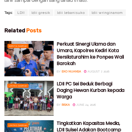
lahir sampai dengan liang lahad (mati).
Tags:
LDII
ldii gresik
ldii lebanisuko
ldii wringinanom
Related
Posts
Perkuat Sinergi Ulama dan
BERITA DAERAH
Umara, Kapolres Kediri Kota
Bersilaturahim ke Ponpes Wali
Barokah
BY
EKO NUANSA
AUGUST 7, 2026
LDII PC Sei Beduk Berbagi
LINTAS DAERAH
Daging Hewan Kurban kepada
Warga
BY
RISKA
JUNE 24, 2026
Tingkatkan Kapasitas Media,
LINTAS DAERAH
LDII Sulsel Adakan Bootcamp