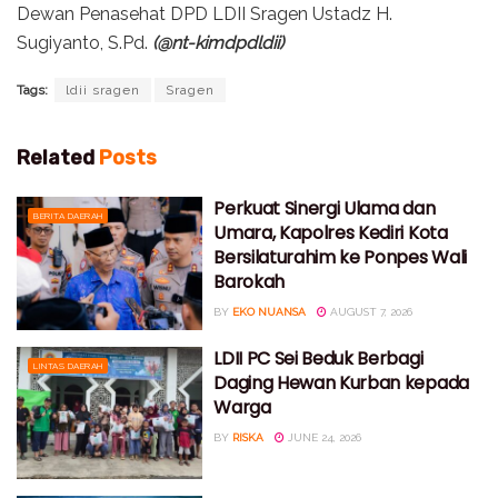
Dewan Penasehat DPD LDII Sragen Ustadz H.
Sugiyanto, S.Pd.
(@nt-kimdpdldii)
Tags:
ldii sragen
Sragen
Related
Posts
Perkuat Sinergi Ulama dan
BERITA DAERAH
Umara, Kapolres Kediri Kota
Bersilaturahim ke Ponpes Wali
Barokah
BY
EKO NUANSA
AUGUST 7, 2026
LDII PC Sei Beduk Berbagi
LINTAS DAERAH
Daging Hewan Kurban kepada
Warga
BY
RISKA
JUNE 24, 2026