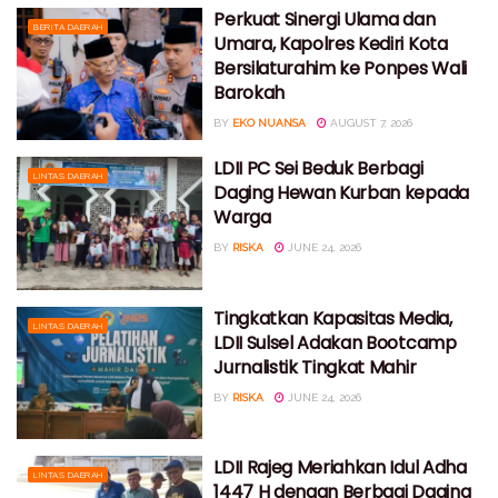
Perkuat Sinergi Ulama dan
BERITA DAERAH
Umara, Kapolres Kediri Kota
Bersilaturahim ke Ponpes Wali
Barokah
BY
EKO NUANSA
AUGUST 7, 2026
LDII PC Sei Beduk Berbagi
LINTAS DAERAH
Daging Hewan Kurban kepada
Warga
BY
RISKA
JUNE 24, 2026
Tingkatkan Kapasitas Media,
LINTAS DAERAH
LDII Sulsel Adakan Bootcamp
Jurnalistik Tingkat Mahir
BY
RISKA
JUNE 24, 2026
LDII Rajeg Meriahkan Idul Adha
LINTAS DAERAH
1447 H dengan Berbagi Daging