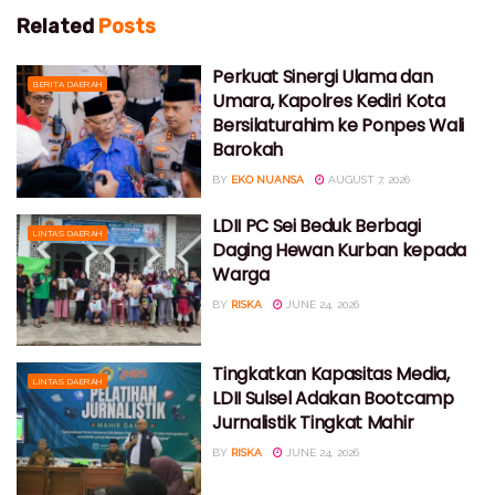
Related
Posts
Perkuat Sinergi Ulama dan
BERITA DAERAH
Umara, Kapolres Kediri Kota
Bersilaturahim ke Ponpes Wali
Barokah
BY
EKO NUANSA
AUGUST 7, 2026
LDII PC Sei Beduk Berbagi
LINTAS DAERAH
Daging Hewan Kurban kepada
Warga
BY
RISKA
JUNE 24, 2026
Tingkatkan Kapasitas Media,
LINTAS DAERAH
LDII Sulsel Adakan Bootcamp
Jurnalistik Tingkat Mahir
BY
RISKA
JUNE 24, 2026