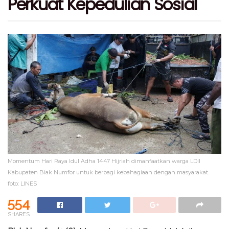
Perkuat Kepedulian Sosial
Momentum Hari Raya Idul Adha 1447 Hijriah dimanfaatkan warga LDII
Kabupaten Biak Numfor untuk berbagi kebahagiaan dengan masyarakat.
foto: LINES
554
SHARES