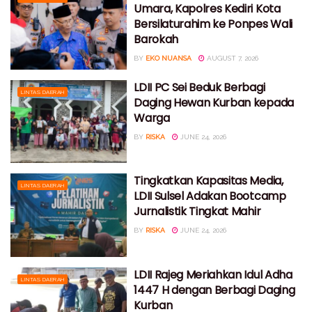
Umara, Kapolres Kediri Kota
Bersilaturahim ke Ponpes Wali
Barokah
BY
EKO NUANSA
AUGUST 7, 2026
LDII PC Sei Beduk Berbagi
LINTAS DAERAH
Daging Hewan Kurban kepada
Warga
BY
RISKA
JUNE 24, 2026
Tingkatkan Kapasitas Media,
LINTAS DAERAH
LDII Sulsel Adakan Bootcamp
Jurnalistik Tingkat Mahir
BY
RISKA
JUNE 24, 2026
LDII Rajeg Meriahkan Idul Adha
LINTAS DAERAH
1447 H dengan Berbagi Daging
Kurban