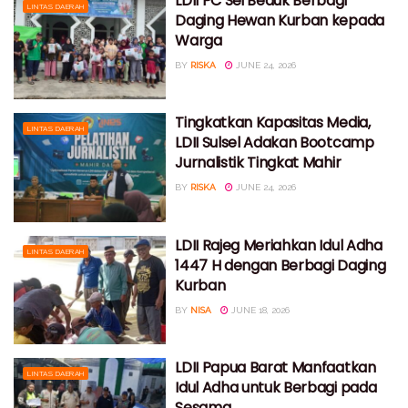
LDII PC Sei Beduk Berbagi
LINTAS DAERAH
Daging Hewan Kurban kepada
Warga
BY
RISKA
JUNE 24, 2026
Tingkatkan Kapasitas Media,
LINTAS DAERAH
LDII Sulsel Adakan Bootcamp
Jurnalistik Tingkat Mahir
BY
RISKA
JUNE 24, 2026
LDII Rajeg Meriahkan Idul Adha
LINTAS DAERAH
1447 H dengan Berbagi Daging
Kurban
BY
NISA
JUNE 18, 2026
LDII Papua Barat Manfaatkan
LINTAS DAERAH
Idul Adha untuk Berbagi pada
Sesama