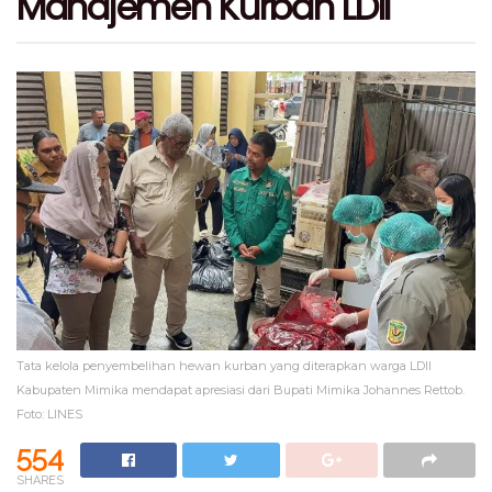
Manajemen Kurban LDII
Tata kelola penyembelihan hewan kurban yang diterapkan warga LDII
Kabupaten Mimika mendapat apresiasi dari Bupati Mimika Johannes Rettob.
Foto: LINES
554
SHARES