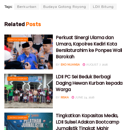
Tags:
Berkurban
Budaya Gotong Royong
LDII Bitung
Related
Posts
Perkuat Sinergi Ulama dan
BERITA DAERAH
Umara, Kapolres Kediri Kota
Bersilaturahim ke Ponpes Wali
Barokah
BY
EKO NUANSA
AUGUST 7, 2026
LDII PC Sei Beduk Berbagi
LINTAS DAERAH
Daging Hewan Kurban kepada
Warga
BY
RISKA
JUNE 24, 2026
Tingkatkan Kapasitas Media,
LINTAS DAERAH
LDII Sulsel Adakan Bootcamp
Jurnalistik Tingkat Mahir