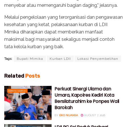
menyebar atau memengaruhi bagian daging,” jelasnya.
Melalui pengelolaan yang terorganisasi dan pengawasan
kesehatan yang ketat, pelaksanaan kurban di LDII
Mimika diharapkan dapat memberikan manfaat
maksimal bagi masyarakat sekaligus menjadi contoh
tata kelola kurban yang baik.
Tags:
Bupati Mimika
Kurban LDII
Lokasi Penyembelihan
Related
Posts
Perkuat Sinergi Ulama dan
BERITA DAERAH
Umara, Kapolres Kediri Kota
Bersilaturahim ke Ponpes Wali
Barokah
BY
EKO NUANSA
AUGUST 7, 2026