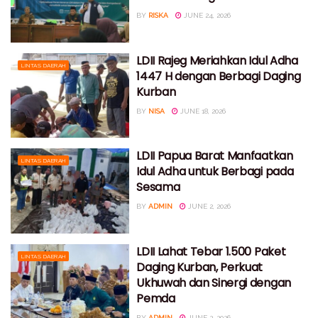
BY
RISKA
JUNE 24, 2026
LDII Rajeg Meriahkan Idul Adha
LINTAS DAERAH
1447 H dengan Berbagi Daging
Kurban
BY
NISA
JUNE 18, 2026
LDII Papua Barat Manfaatkan
LINTAS DAERAH
Idul Adha untuk Berbagi pada
Sesama
BY
ADMIN
JUNE 2, 2026
LDII Lahat Tebar 1.500 Paket
LINTAS DAERAH
Daging Kurban, Perkuat
Ukhuwah dan Sinergi dengan
Pemda
BY
ADMIN
JUNE 2, 2026