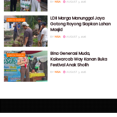
BY
NISA
AUGUST 3, 2026
LDII Marga Manunggal Jaya
BERITA DAERAH
Gotong Royong Siapkan Lahan
Masjid
BY
NISA
AUGUST 3, 2026
Bina Generasi Muda,
BERITA DAERAH
Kakwarcab Way Kanan Buka
Festival Anak Sholih
BY
NISA
AUGUST 3, 2026