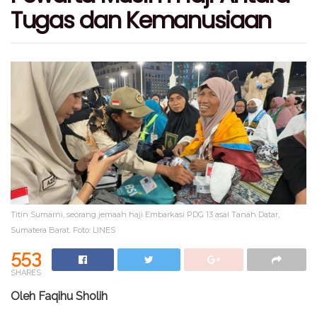
Tugas dan Kemanusiaan
Titin Sumarni, seorang jemaah haji Embarkasi PDG 13 asal Tanah Datar,
Sumatera Barat. Foto: LINES
553
SHARES
Oleh Faqihu Sholih