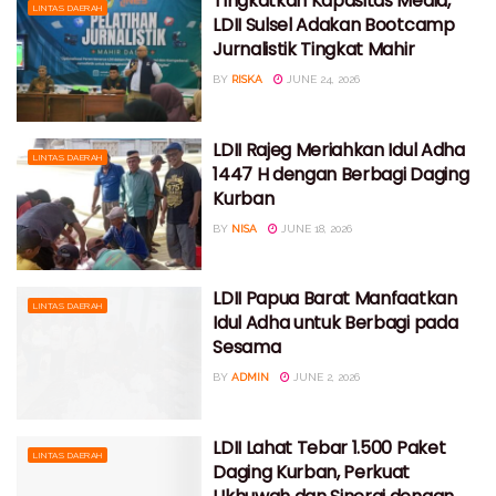
Tingkatkan Kapasitas Media,
LINTAS DAERAH
LDII Sulsel Adakan Bootcamp
Jurnalistik Tingkat Mahir
BY
RISKA
JUNE 24, 2026
LDII Rajeg Meriahkan Idul Adha
LINTAS DAERAH
1447 H dengan Berbagi Daging
Kurban
BY
NISA
JUNE 18, 2026
LDII Papua Barat Manfaatkan
LINTAS DAERAH
Idul Adha untuk Berbagi pada
Sesama
BY
ADMIN
JUNE 2, 2026
LDII Lahat Tebar 1.500 Paket
LINTAS DAERAH
Daging Kurban, Perkuat