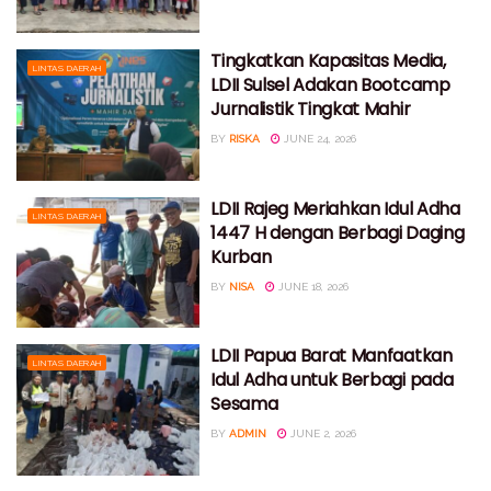
Tingkatkan Kapasitas Media,
LINTAS DAERAH
LDII Sulsel Adakan Bootcamp
Jurnalistik Tingkat Mahir
BY
RISKA
JUNE 24, 2026
LDII Rajeg Meriahkan Idul Adha
LINTAS DAERAH
1447 H dengan Berbagi Daging
Kurban
BY
NISA
JUNE 18, 2026
LDII Papua Barat Manfaatkan
LINTAS DAERAH
Idul Adha untuk Berbagi pada
Sesama
BY
ADMIN
JUNE 2, 2026