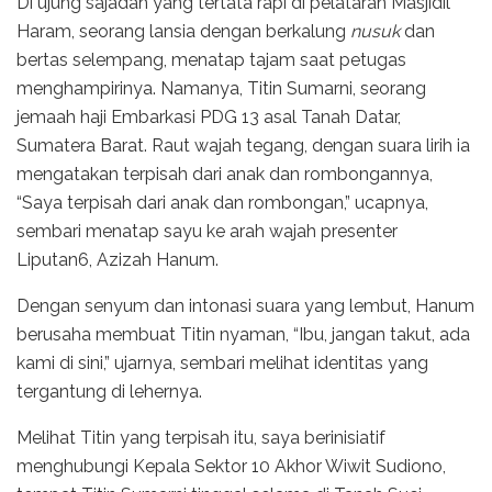
Di ujung sajadah yang tertata rapi di pelataran Masjidil
Haram, seorang lansia dengan berkalung
nusuk
dan
bertas selempang, menatap tajam saat petugas
menghampirinya. Namanya, Titin Sumarni, seorang
jemaah haji Embarkasi PDG 13 asal Tanah Datar,
Sumatera Barat. Raut wajah tegang, dengan suara lirih ia
mengatakan terpisah dari anak dan rombongannya,
“Saya terpisah dari anak dan rombongan,” ucapnya,
sembari menatap sayu ke arah wajah presenter
Liputan6, Azizah Hanum.
Dengan senyum dan intonasi suara yang lembut, Hanum
berusaha membuat Titin nyaman, “Ibu, jangan takut, ada
kami di sini,” ujarnya, sembari melihat identitas yang
tergantung di lehernya.
Melihat Titin yang terpisah itu, saya berinisiatif
menghubungi Kepala Sektor 10 Akhor Wiwit Sudiono,