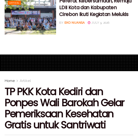
Pererat Kebersamaan, Remaja
ARTIKEL
LDII Kota dan Kabupaten
Cirebon Ikuti Kegiatan Melukis
BY
EKO NUANSA
JULY 9, 2026
Home
Artikel
TP PKK Kota Kediri dan
Ponpes Wali Barokah Gelar
Pemeriksaan Kesehatan
Gratis untuk Santriwati