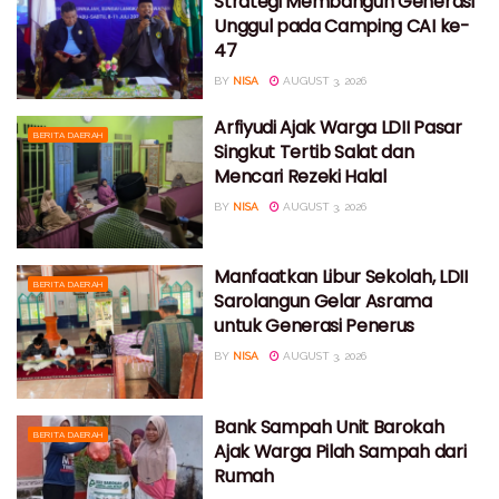
Strategi Membangun Generasi
Unggul pada Camping CAI ke-
47
BY
NISA
AUGUST 3, 2026
Arfiyudi Ajak Warga LDII Pasar
BERITA DAERAH
Singkut Tertib Salat dan
Mencari Rezeki Halal
BY
NISA
AUGUST 3, 2026
Manfaatkan Libur Sekolah, LDII
BERITA DAERAH
Sarolangun Gelar Asrama
untuk Generasi Penerus
BY
NISA
AUGUST 3, 2026
Bank Sampah Unit Barokah
BERITA DAERAH
Ajak Warga Pilah Sampah dari
Rumah