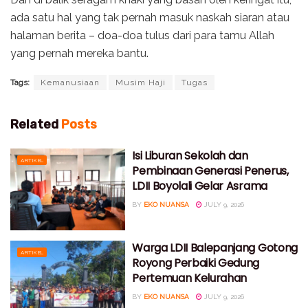
ada satu hal yang tak pernah masuk naskah siaran atau
halaman berita – doa-doa tulus dari para tamu Allah
yang pernah mereka bantu.
Tags:
Kemanusiaan
Musim Haji
Tugas
Related
Posts
Isi Liburan Sekolah dan
ARTIKEL
Pembinaan Generasi Penerus,
LDII Boyolali Gelar Asrama
BY
EKO NUANSA
JULY 9, 2026
Warga LDII Balepanjang Gotong
ARTIKEL
Royong Perbaiki Gedung
Pertemuan Kelurahan
BY
EKO NUANSA
JULY 9, 2026