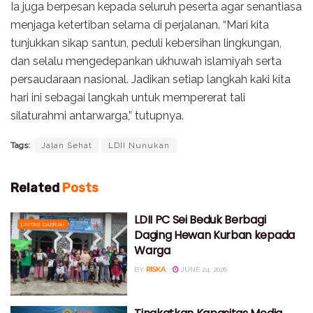
Ia juga berpesan kepada seluruh peserta agar senantiasa
menjaga ketertiban selama di perjalanan. “Mari kita
tunjukkan sikap santun, peduli kebersihan lingkungan,
dan selalu mengedepankan ukhuwah islamiyah serta
persaudaraan nasional. Jadikan setiap langkah kaki kita
hari ini sebagai langkah untuk mempererat tali
silaturahmi antarwarga,” tutupnya.
Tags:
Jalan Sehat
LDII Nunukan
Related
Posts
LDII PC Sei Beduk Berbagi
LINTAS DAERAH
Daging Hewan Kurban kepada
Warga
BY
RISKA
JUNE 24, 2026