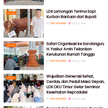
LDII Lamongan Terima Sapi
ARTIKEL
Kurban Bantuan dari Bupati
BY
EKO NUANSA
JULY 9, 2026
Safari Organisasi ke Sarolangun,
ARTIKEL
H. Yaskur Amin Tekankan
Kerukunan Rumah Tangga
BY
EKO NUANSA
JULY 9, 2026
Wujudkan Generasi Sehat,
ARTIKEL
Cerdas, dan Peduli Masa Depan,
LDII OKU Timur Gelar Seminar
Kesehatan Reproduksi
BY
EKO NUANSA
JULY 9, 2026