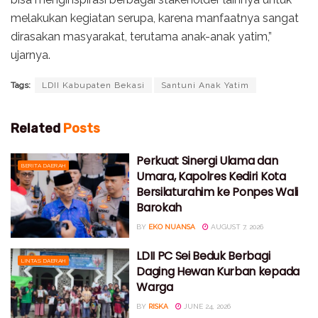
melakukan kegiatan serupa, karena manfaatnya sangat
dirasakan masyarakat, terutama anak-anak yatim,”
ujarnya.
Tags:
LDII Kabupaten Bekasi
Santuni Anak Yatim
Related
Posts
Perkuat Sinergi Ulama dan
BERITA DAERAH
Umara, Kapolres Kediri Kota
Bersilaturahim ke Ponpes Wali
Barokah
BY
EKO NUANSA
AUGUST 7, 2026
LDII PC Sei Beduk Berbagi
LINTAS DAERAH
Daging Hewan Kurban kepada
Warga
BY
RISKA
JUNE 24, 2026