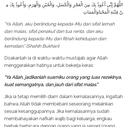
اللَّهُمَّ إِنِّي أَعُوذُ بِكَ مِنَ الْعَجْزِ وَالْكَسَلِ، وَالْجُبْنِ وَالْهَرَمِ، وَأَعُوذُ بِكَ مِ
نْ فِتْنَةِ الْمَحْيَاوَالْمَمَاتِ
“Ya Allah, aku berlindung kepada-Mu dari sifat lemah
dan malas, sifat penakut dan tua renta, dan aku
berlindung kepada-Mu dari fitnah kehidupan dan
kematian.” (Shahih Bukhari)
Doakanlah ia di waktu-waktu mustajab agar Allah
menggerakkan hatinya untuk bekerja keras:
“Ya Allah, jadikanlah suamiku orang yang luas rezekinya,
kuat semangatnya, dan jauh dari sifat malas.”
Jika ia tetap memilih diam dalam kemalasannya, ingatlah
bahwa Allah tidak membebani seseorang melainkan
sesuai kesanggupannya. Jika kemalasannya sudah
membahayakan nafkah wajib bagi keluarga, engkau
berhak berbicara dengan orang yang ia segani (orang