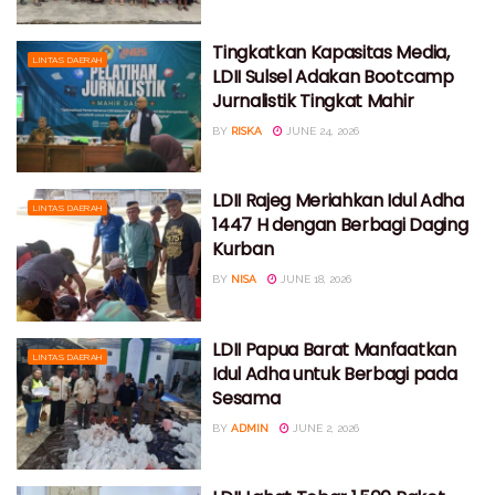
Tingkatkan Kapasitas Media,
LINTAS DAERAH
LDII Sulsel Adakan Bootcamp
Jurnalistik Tingkat Mahir
BY
RISKA
JUNE 24, 2026
LDII Rajeg Meriahkan Idul Adha
LINTAS DAERAH
1447 H dengan Berbagi Daging
Kurban
BY
NISA
JUNE 18, 2026
LDII Papua Barat Manfaatkan
LINTAS DAERAH
Idul Adha untuk Berbagi pada
Sesama
BY
ADMIN
JUNE 2, 2026