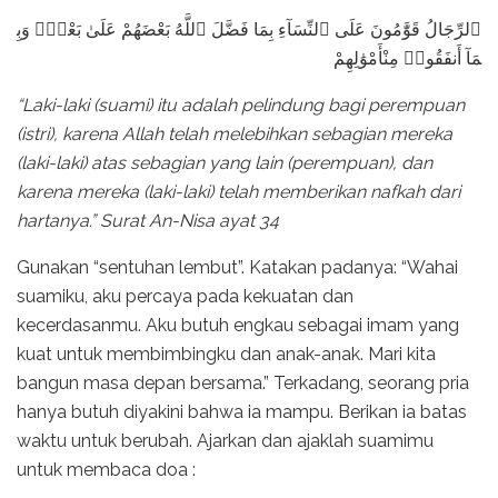
ٱلرِّجَالُ قَوَّٰمُونَ عَلَى ٱلنِّسَآءِ بِمَا فَضَّلَ ٱللَّهُ بَعْضَهُمْ عَلَىٰ بَعْضٍۢ وَبِ
مَآ أَنفَقُوا۟ مِنْأَمْوَٰلِهِمْ
“Laki-laki (suami) itu adalah pelindung bagi perempuan
(istri), karena Allah telah melebihkan sebagian mereka
(laki-laki) atas sebagian yang lain (perempuan), dan
karena mereka (laki-laki) telah memberikan nafkah dari
hartanya.” Surat An-Nisa ayat 34
Gunakan “sentuhan lembut”. Katakan padanya: “Wahai
suamiku, aku percaya pada kekuatan dan
kecerdasanmu. Aku butuh engkau sebagai imam yang
kuat untuk membimbingku dan anak-anak. Mari kita
bangun masa depan bersama.” Terkadang, seorang pria
hanya butuh diyakini bahwa ia mampu. Berikan ia batas
waktu untuk berubah. Ajarkan dan ajaklah suamimu
untuk membaca doa :