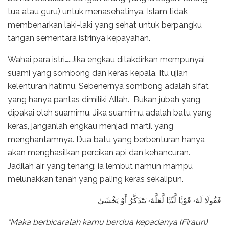
tua atau guru) untuk menasehatinya. Islam tidak
membenarkan laki-laki yang sehat untuk berpangku
tangan sementara istrinya kepayahan.
Wahai para istri…..Jika engkau ditakdirkan mempunyai
suami yang sombong dan keras kepala. Itu ujian
kelenturan hatimu. Sebenernya sombong adalah sifat
yang hanya pantas dimiliki Allah. Bukan jubah yang
dipakai oleh suamimu. Jika suamimu adalah batu yang
keras, janganlah engkau menjadi martil yang
menghantamnya. Dua batu yang berbenturan hanya
akan menghasilkan percikan api dan kehancuran.
Jadilah air yang tenang; ia lembut namun mampu
melunakkan tanah yang paling keras sekalipun.
فَقُولَا لَهُۥ قَوْلًۭا لَّيِّنًۭا لَّعَلَّهُۥ يَتَذَكَّرُ أَوْ يَخْشَىٰ
“Maka berbicaralah kamu berdua kepadanya (Firaun)