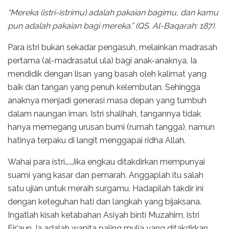
“Mereka (istri-istrimu) adalah pakaian bagimu, dan kamu
pun adalah pakaian bagi mereka.” (QS. Al-Baqarah: 187).
Para istri bukan sekadar pengasuh, melainkan madrasah
pertama (al-madrasatul ula) bagi anak-anaknya. Ia
mendidik dengan lisan yang basah oleh kalimat yang
baik dan tangan yang penuh kelembutan. Sehingga
anaknya menjadi generasi masa depan yang tumbuh
dalam naungan iman. Istri shalihah, tangannya tidak
hanya memegang urusan bumi (rumah tangga), namun
hatinya terpaku di langit menggapai ridha Allah.
Wahai para istri…..Jika engkau ditakdirkan mempunyai
suami yang kasar dan pemarah. Anggaplah itu salah
satu ujian untuk meraih surgamu. Hadapilah takdir ini
dengan keteguhan hati dan langkah yang bijaksana.
Ingatlah kisah ketabahan Asiyah binti Muzahim, istri
Fir’aun. Ia adalah wanita paling mulia yang ditakdirkan