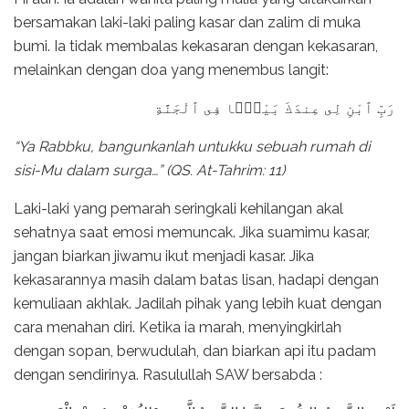
bersamakan laki-laki paling kasar dan zalim di muka
bumi. Ia tidak membalas kekasaran dengan kekasaran,
melainkan dengan doa yang menembus langit:
رَبِّ ٱبْنِ لِى عِندَكَ بَيْتًۭا فِى ٱلْجَنَّةِ
“Ya Rabbku, bangunkanlah untukku sebuah rumah di
sisi-Mu dalam surga…” (QS. At-Tahrim: 11)
Laki-laki yang pemarah seringkali kehilangan akal
sehatnya saat emosi memuncak. Jika suamimu kasar,
jangan biarkan jiwamu ikut menjadi kasar. Jika
kekasarannya masih dalam batas lisan, hadapi dengan
kemuliaan akhlak. Jadilah pihak yang lebih kuat dengan
cara menahan diri. Ketika ia marah, menyingkirlah
dengan sopan, berwudulah, dan biarkan api itu padam
dengan sendirinya. Rasulullah SAW bersabda :