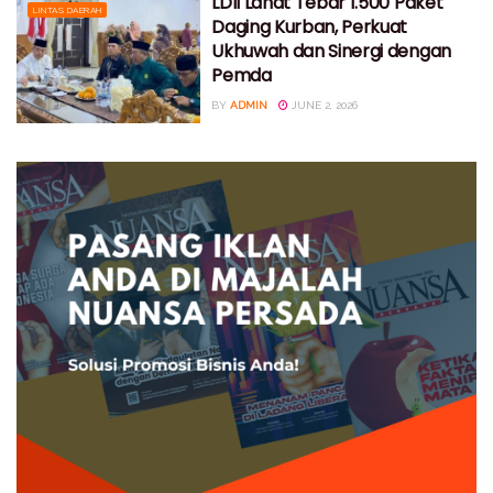
LDII Lahat Tebar 1.500 Paket
LINTAS DAERAH
Daging Kurban, Perkuat
Ukhuwah dan Sinergi dengan
Pemda
BY
ADMIN
JUNE 2, 2026