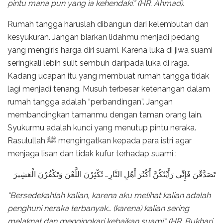
pintu mana pun yang ia kehendaki.” (HR. Ahmad).
Rumah tangga haruslah dibangun dari kelembutan dan
kesyukuran. Jangan biarkan lidahmu menjadi pedang
yang mengiris harga diri suami. Karena luka di jiwa suami
seringkali lebih sulit sembuh daripada luka di raga.
Kadang ucapan itu yang membuat rumah tangga tidak
lagi menjadi tenang. Musuh terbesar ketenangan dalam
rumah tangga adalah “perbandingan”. Jangan
membandingkan tamanmu dengan taman orang lain.
Syukurmu adalah kunci yang menutup pintu neraka.
Rasulullah ﷺ mengingatkan kepada para istri agar
menjaga lisan dan tidak kufur terhadap suami :
تَصَدَّقْنَ فَإِنِّي رَأَيْتُكُنَّ أَكْثَرَ أَهْلِ النَّارِ… تُكْثِرْنَ اللَّعْنَ وَتَكْفُرْنَ الْعَشِيرَ
“Bersedekahlah kalian, karena aku melihat kalian adalah
penghuni neraka terbanyak… (karena) kalian sering
melaknat dan mengingkari kebaikan suami.” (HR. Bukhari