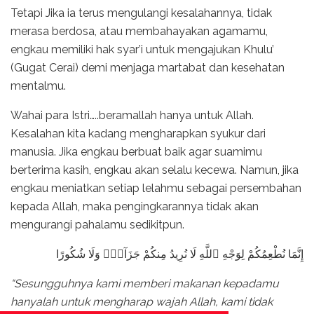
Tetapi Jika ia terus mengulangi kesalahannya, tidak
merasa berdosa, atau membahayakan agamamu,
engkau memiliki hak syar’i untuk mengajukan Khulu’
(Gugat Cerai) demi menjaga martabat dan kesehatan
mentalmu.
Wahai para Istri…..beramallah hanya untuk Allah.
Kesalahan kita kadang mengharapkan syukur dari
manusia. Jika engkau berbuat baik agar suamimu
berterima kasih, engkau akan selalu kecewa. Namun, jika
engkau meniatkan setiap lelahmu sebagai persembahan
kepada Allah, maka pengingkarannya tidak akan
mengurangi pahalamu sedikitpun.
إِنَّمَا نُطْعِمُكُمْ لِوَجْهِ ٱللَّهِ لَا نُرِيدُ مِنكُمْ جَزَآءًۭ وَلَا شُكُورًا
“Sesungguhnya kami memberi makanan kepadamu
hanyalah untuk mengharap wajah Allah, kami tidak