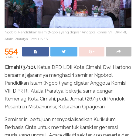
Ngobrol Pendidikan Islam (Ngopi) yang digelar Anggota Komisi VIII DPR RI,
Atalia Praratya. Foto: LINES.
554
SHARES
Cimahi (3/10).
Ketua DPD LDII Kota Cimahi, Dwi Hartono
bersama jajarannya menghadiri seminar Ngobrol
Pendidikan Islam (Ngopi) yang digelar Anggota Komisi
VIII DPR RI, Atalia Praratya, bekerja sama dengan
Kemenag Kota Cimahi, pada Jumat (26/9), di Pondok
Pesantren Misbahunnur, Kelurahan Cipageran.
Seminar ini bertujuan menyosialisasikan Kurikulum
Berbasis Cinta untuk membentuk karakter generasi
muda yang unggul. Acara diikuti sekitar 400 peserta dari