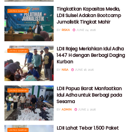
Tingkatkan Kapasitas Media,
LINTAS DAERAH
LDII Sulsel Adakan Bootcamp
Jurnalistik Tingkat Mahir
BY
RISKA
JUNE 24, 2026
LDII Rajeg Meriahkan Idul Adha
LINTAS DAERAH
1447 H dengan Berbagi Daging
Kurban
BY
NISA
JUNE 18, 2026
LDII Papua Barat Manfaatkan
LINTAS DAERAH
Idul Adha untuk Berbagi pada
Sesama
BY
ADMIN
JUNE 2, 2026
LDII Lahat Tebar 1.500 Paket
LINTAS DAERAH