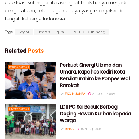
diperluas, sehingga literasi digital tidak hanya menjadi
pengetahuan, tetapi juga budaya yang mengakar di
tengah keluarga Indonesia.
Tags:
Bogor
Literasi Digital
PC LDII Cibinong
Related
Posts
Perkuat Sinergi Ulama dan
BERITA DAERAH
Umara, Kapolres Kediri Kota
Bersilaturahim ke Ponpes Wali
Barokah
BY
EKO NUANSA
AUGUST 7, 2026
LDII PC Sei Beduk Berbagi
LINTAS DAERAH
Daging Hewan Kurban kepada
Warga
BY
RISKA
JUNE 24, 2026