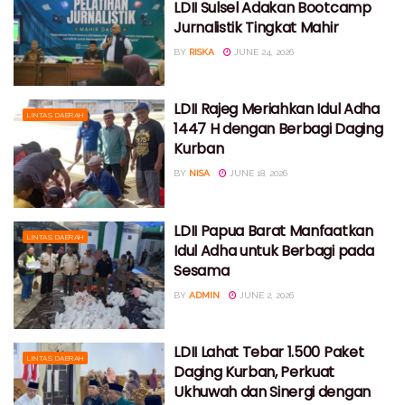
LDII Sulsel Adakan Bootcamp
Jurnalistik Tingkat Mahir
BY
RISKA
JUNE 24, 2026
LDII Rajeg Meriahkan Idul Adha
LINTAS DAERAH
1447 H dengan Berbagi Daging
Kurban
BY
NISA
JUNE 18, 2026
LDII Papua Barat Manfaatkan
LINTAS DAERAH
Idul Adha untuk Berbagi pada
Sesama
BY
ADMIN
JUNE 2, 2026
LDII Lahat Tebar 1.500 Paket
LINTAS DAERAH
Daging Kurban, Perkuat
Ukhuwah dan Sinergi dengan