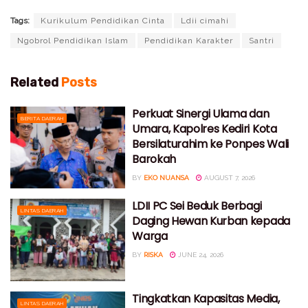
Tags:
Kurikulum Pendidikan Cinta
Ldii cimahi
Ngobrol Pendidikan Islam
Pendidikan Karakter
Santri
Related
Posts
Perkuat Sinergi Ulama dan
BERITA DAERAH
Umara, Kapolres Kediri Kota
Bersilaturahim ke Ponpes Wali
Barokah
BY
EKO NUANSA
AUGUST 7, 2026
LDII PC Sei Beduk Berbagi
LINTAS DAERAH
Daging Hewan Kurban kepada
Warga
BY
RISKA
JUNE 24, 2026
Tingkatkan Kapasitas Media,
LINTAS DAERAH