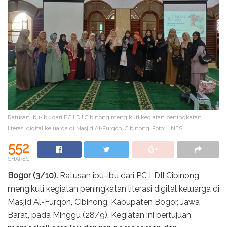
Ratusan ibu-ibu dari PC LDII Cibinong mengikuti kegiatan peningkatan
literasi digital keluarga di Masjid Al-Furqon, Cibinong. Foto: LINES.
552
SHARES
Bogor (3/10).
Ratusan ibu-ibu dari PC LDII Cibinong
mengikuti kegiatan peningkatan literasi digital keluarga di
Masjid Al-Furqon, Cibinong, Kabupaten Bogor, Jawa
Barat, pada Minggu (28/9). Kegiatan ini bertujuan