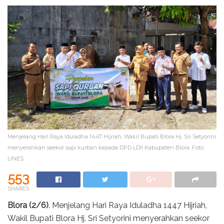
Menjelang Hari Raya Iduladha 1447 Hijriah, Wakil Bupati Blora Hj. Sri Setyorini
menyerahkan seekor sapi kurban kepada DPD LDII Kabupaten Blora. Foto:
LINES
553
SHARES
Blora (2/6)
. Menjelang Hari Raya Iduladha 1447 Hijriah,
Wakil Bupati Blora Hj. Sri Setyorini menyerahkan seekor