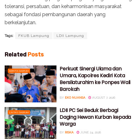
toleransi, persatuan, dan keharmonisan masyarakat
sebagai fondasi pembangunan daerah yang
berkelanjutan.
Tags:
FKUB Lampung
LDII Lampung
Related
Posts
Perkuat Sinergi Ulama dan
BERITA DAERAH
Umara, Kapolres Kediri Kota
Bersilaturahim ke Ponpes Wali
Barokah
BY
EKO NUANSA
AUGUST 7, 2026
LDII PC Sei Beduk Berbagi
LINTAS DAERAH
Daging Hewan Kurban kepada
Warga
BY
RISKA
JUNE 24, 2026