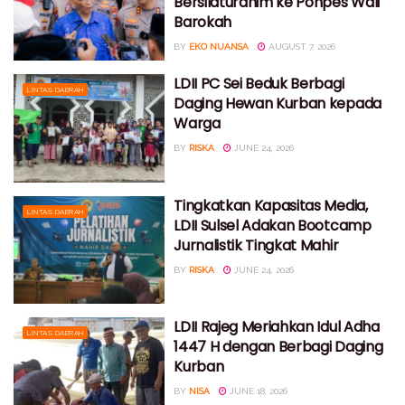
Bersilaturahim ke Ponpes Wali
Barokah
BY
EKO NUANSA
AUGUST 7, 2026
LDII PC Sei Beduk Berbagi
LINTAS DAERAH
Daging Hewan Kurban kepada
Warga
BY
RISKA
JUNE 24, 2026
Tingkatkan Kapasitas Media,
LINTAS DAERAH
LDII Sulsel Adakan Bootcamp
Jurnalistik Tingkat Mahir
BY
RISKA
JUNE 24, 2026
LDII Rajeg Meriahkan Idul Adha
LINTAS DAERAH
1447 H dengan Berbagi Daging
Kurban
BY
NISA
JUNE 18, 2026