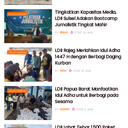
Tingkatkan Kapasitas Media,
LINTAS DAERAH
LDII Sulsel Adakan Bootcamp
Jurnalistik Tingkat Mahir
BY
RISKA
JUNE 24, 2026
LDII Rajeg Meriahkan Idul Adha
LINTAS DAERAH
1447 H dengan Berbagi Daging
Kurban
BY
NISA
JUNE 18, 2026
LDII Papua Barat Manfaatkan
LINTAS DAERAH
Idul Adha untuk Berbagi pada
Sesama
BY
ADMIN
JUNE 2, 2026
LDII Lahat Tebar 1.500 Paket