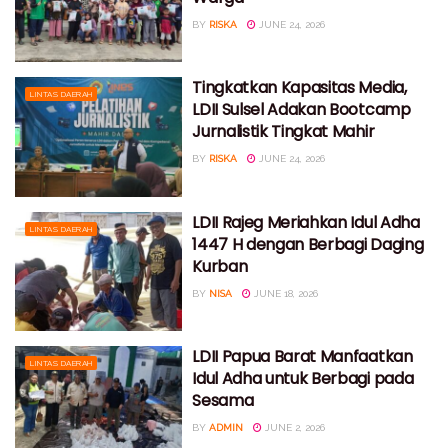
BY
RISKA
JUNE 24, 2026
Tingkatkan Kapasitas Media,
LINTAS DAERAH
LDII Sulsel Adakan Bootcamp
Jurnalistik Tingkat Mahir
BY
RISKA
JUNE 24, 2026
LDII Rajeg Meriahkan Idul Adha
LINTAS DAERAH
1447 H dengan Berbagi Daging
Kurban
BY
NISA
JUNE 18, 2026
LDII Papua Barat Manfaatkan
LINTAS DAERAH
Idul Adha untuk Berbagi pada
Sesama
BY
ADMIN
JUNE 2, 2026