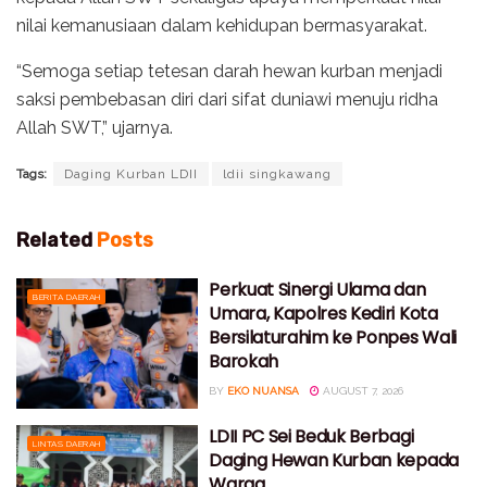
nilai kemanusiaan dalam kehidupan bermasyarakat.
“Semoga setiap tetesan darah hewan kurban menjadi
saksi pembebasan diri dari sifat duniawi menuju ridha
Allah SWT,” ujarnya.
Tags:
Daging Kurban LDII
ldii singkawang
Related
Posts
Perkuat Sinergi Ulama dan
BERITA DAERAH
Umara, Kapolres Kediri Kota
Bersilaturahim ke Ponpes Wali
Barokah
BY
EKO NUANSA
AUGUST 7, 2026
LDII PC Sei Beduk Berbagi
LINTAS DAERAH
Daging Hewan Kurban kepada
Warga