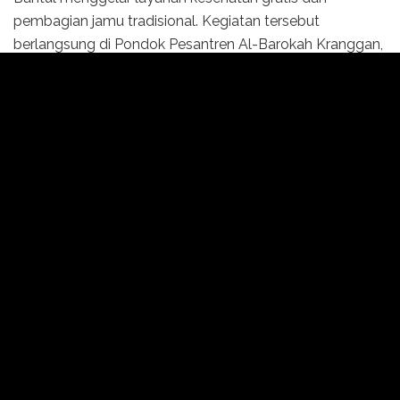
pembagian jamu tradisional. Kegiatan tersebut
berlangsung di Pondok Pesantren Al-Barokah Kranggan,
Bantul, Daerah Istimewa Yogyakarta (DIY) pada Sabtu
(20/9).
Sekitar 120 santri dan warga sekitar mengikuti kegiatan
ini. Peserta mendapat pemeriksaan tinggi badan, berat
badan, tekanan darah, hingga gula darah. Setelah itu,
mereka menerima jamu Dejamu Kalimundu, hasil binaan
Puskesmas Sanden yang dikembangkan melalui
program Bantul Seroja. Program ini merupakan inovasi
Dinas Kesehatan Bantul sejak pandemi dengan tujuan
menjaga kesehatan masyarakat sekaligus meningkatkan
ekonomi pelaku usaha jamu.
Kepala Puskesmas Sanden, Nunik Novitasari,
mengatakan program Bantul Seroja diharapkan mampu
mengangkat kembali jamu tradisional agar menjadi