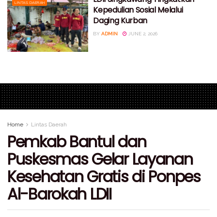
LINTAS DAERAH
Kepedulian Sosial Melalui
Daging Kurban
BY
ADMIN
JUNE 2, 2026
Home
Lintas Daerah
Pemkab Bantul dan
Puskesmas Gelar Layanan
Kesehatan Gratis di Ponpes
Al-Barokah LDII