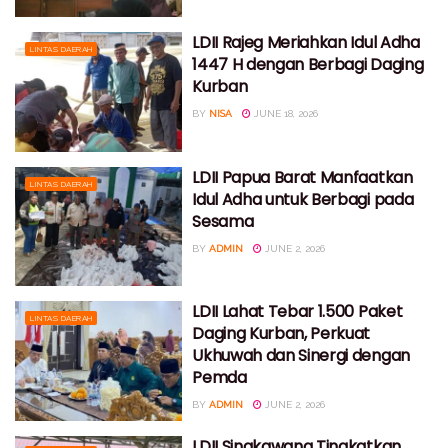
LDII Rajeg Meriahkan Idul Adha
LINTAS DAERAH
1447 H dengan Berbagi Daging
Kurban
BY
NISA
JUNE 18, 2026
LDII Papua Barat Manfaatkan
LINTAS DAERAH
Idul Adha untuk Berbagi pada
Sesama
BY
ADMIN
JUNE 2, 2026
LDII Lahat Tebar 1.500 Paket
LINTAS DAERAH
Daging Kurban, Perkuat
Ukhuwah dan Sinergi dengan
Pemda
BY
ADMIN
JUNE 2, 2026
LDII Singkawang Tingkatkan