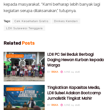
kepada masyarakat. “Kami berharap lebih banyak lagi
kegiatan serupa dilaksanakan,” tutupnya.
Tags:
Cek Kesehatan Gratis
Dinkes Kendari
LDII Sulawesi Tenggara
Related
Posts
LDII PC Sei Beduk Berbagi
LINTAS DAERAH
Daging Hewan Kurban kepada
Warga
BY
RISKA
JUNE 24, 2026
Tingkatkan Kapasitas Media,
LINTAS DAERAH
LDII Sulsel Adakan Bootcamp
Jurnalistik Tingkat Mahir
BY
RISKA
JUNE 24, 2026