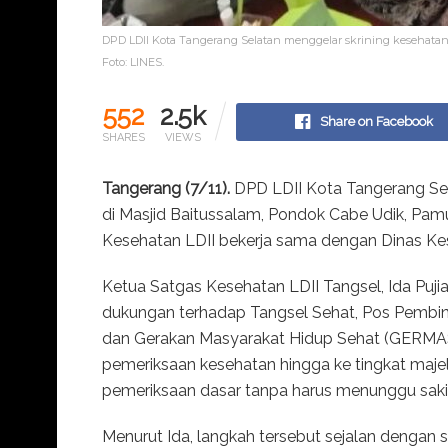
DPD LDII Kota Tangerang Selatan menggelar skrining kesehatan 
Foto: LINES.
552
2.5k
Share on Facebook
SHARES
VIEWS
Tangerang (7/11).
DPD LDII Kota Tangerang Sel
di Masjid Baitussalam, Pondok Cabe Udik, Pamu
Kesehatan LDII bekerja sama dengan Dinas Ke
Ketua Satgas Kesehatan LDII Tangsel, Ida Puj
dukungan terhadap Tangsel Sehat, Pos Pembin
dan Gerakan Masyarakat Hidup Sehat (GERMA
pemeriksaan kesehatan hingga ke tingkat maje
pemeriksaan dasar tanpa harus menunggu sakit,”
Menurut Ida, langkah tersebut sejalan denga