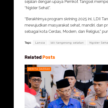
sejalan dengan upaya Pemkot Tangsel memper
“Ngider Sehat”.
“Berakhirnya program skrining 2025 ini, LDII 
mewujudkan masyarakat sehat, mandiri, dan pro
sebagai kota Cerdas, Modern, dan Religius,” pu
Tags:
Lansia
ldii tangerang selatan
Ngider Seha
Related
Posts
BERITA DAERAH