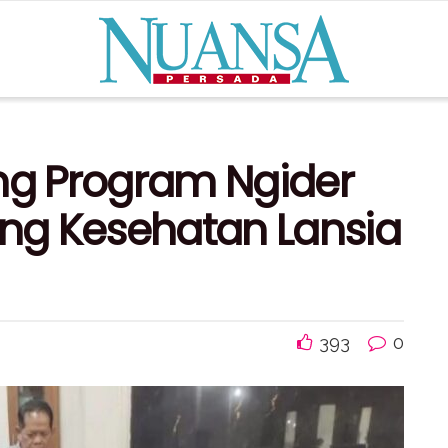
ung Program Ngider
ing Kesehatan Lansia
393
0