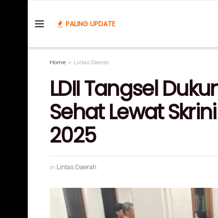
PALING UPDATE
Home
Lintas Daerah
LDII Tangsel Duk
Sehat Lewat Skrin
2025
in
Lintas Daerah