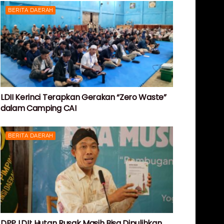
BERITA DAERAH
LDII Kerinci Terapkan Gerakan “Zero Waste”
dalam Camping CAI
BERITA DAERAH
DPP LDII: Hutan Rusak Masih Bisa Dipulihkan,