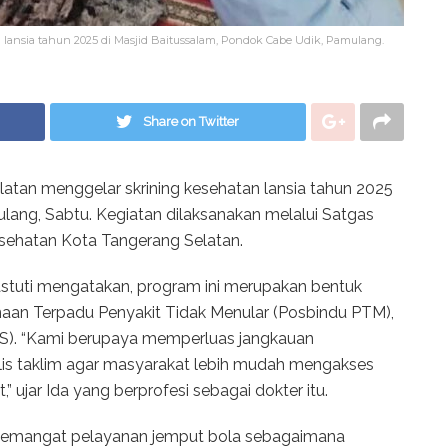
lansia tahun 2025 di Masjid Baitussalam, Pondok Cabe Udik, Pamulang.
Share on Twitter
atan menggelar skrining kesehatan lansia tahun 2025
lang, Sabtu. Kegiatan dilaksanakan melalui Satgas
sehatan Kota Tangerang Selatan.
iastuti mengatakan, program ini merupakan bentuk
aan Terpadu Penyakit Tidak Menular (Posbindu PTM),
S). “Kami berupaya memperluas jangkauan
lis taklim agar masyarakat lebih mudah mengakses
 ujar Ida yang berprofesi sebagai dokter itu.
n semangat pelayanan jemput bola sebagaimana