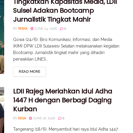
Tingkatkan Kapasitas Media, LDII
Sulsel Adakan Bootcamp
Jurnalistik Tingkat Mahir
BY
RISKA
JUNE 24, 2026
0
Gowa (24/6). Biro Komunikasi, Informasi, dan Media
(KIM) DPW LDII Sulawesi Selatan melaksanakan kegiatan
Bootcamp Jurnalistik tingkat mahir yang dihadiri
perwakilan LINES...
READ MORE
LDII Rajeg Meriahkan Idul Adha
1447 H dengan Berbagi Daging
Kurban
BY
NISA
JUNE 18, 2026
0
Tangerang (18/6). Menyambut hari raya Idul Adha 1447