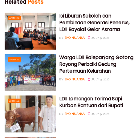
Related
Posts
Isi Liburan Sekolah dan
ARTIKEL
Pembinaan Generasi Penerus,
LDII Boyolali Gelar Asrama
BY
EKO NUANSA
JULY 9, 2026
Warga LDII Balepanjang Gotong
ARTIKEL
Royong Perbaiki Gedung
Pertemuan Kelurahan
BY
EKO NUANSA
JULY 9, 2026
LDII Lamongan Terima Sapi
ARTIKEL
Kurban Bantuan dari Bupati
BY
EKO NUANSA
JULY 9, 2026