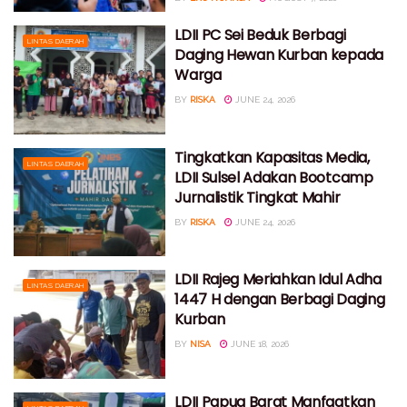
LDII PC Sei Beduk Berbagi
LINTAS DAERAH
Daging Hewan Kurban kepada
Warga
BY
RISKA
JUNE 24, 2026
Tingkatkan Kapasitas Media,
LINTAS DAERAH
LDII Sulsel Adakan Bootcamp
Jurnalistik Tingkat Mahir
BY
RISKA
JUNE 24, 2026
LDII Rajeg Meriahkan Idul Adha
LINTAS DAERAH
1447 H dengan Berbagi Daging
Kurban
BY
NISA
JUNE 18, 2026
LDII Papua Barat Manfaatkan