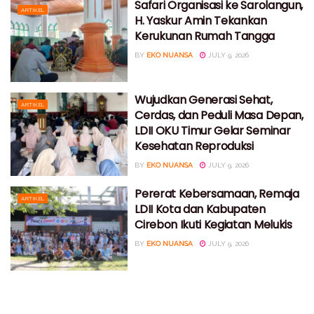
Safari Organisasi ke Sarolangun,
ARTIKEL
H. Yaskur Amin Tekankan
Kerukunan Rumah Tangga
BY
EKO NUANSA
JULY 9, 2026
Wujudkan Generasi Sehat,
ARTIKEL
Cerdas, dan Peduli Masa Depan,
LDII OKU Timur Gelar Seminar
Kesehatan Reproduksi
BY
EKO NUANSA
JULY 9, 2026
Pererat Kebersamaan, Remaja
ARTIKEL
LDII Kota dan Kabupaten
Cirebon Ikuti Kegiatan Melukis
BY
EKO NUANSA
JULY 9, 2026