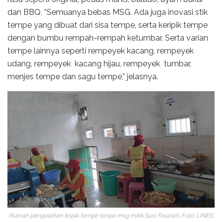
dan BBQ, “Semuanya bebas MSG. Ada juga inovasi stik
tempe yang dibuat dari sisa tempe, serta keripik tempe
dengan bumbu rempah-rempah ketumbar. Serta varian
tempe lainnya seperti rempeyek kacang, rempeyek
udang, rempeyek kacang hijau, rempeyek tumbar,
menjes tempe dan ⁠sagu tempe,” jelasnya.
Rumah pengolahan kripik tempe tanpa msg milik Susi Fauziah. Foto: LINES.