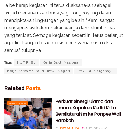
Ia berharap kegiatan ini terus dilaksanakan sebagai
wujud menanamkan budaya gotong royong dalam
mencipktakan lingkungan yang bersih, “Kami sangat
mengapresiasi kekompakan warga dan seluruh pihak
yang terlibat. Semoga kegiatan seperti ini terus berlanjut
agar lingkungan tetap bersih dan nyaman untuk kita
semua,” tutupnya.
Tags:
HUT RI 80
Kerja Bakti Nasional
Kerja Bersama Bakti untuk Negeri
PAC LDII Margahayu
Related
Posts
Perkuat Sinergi Ulama dan
BERITA DAERAH
Umara, Kapolres Kediri Kota
Bersilaturahim ke Ponpes Wali
Barokah
BY
EKO NUANSA
AUGUST 7, 2026