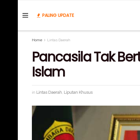
PALING UPDATE
Home
Lintas Daerah
Pancasila Tak Be
Islam
in
Lintas Daerah
,
Liputan Khusus