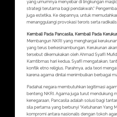
yang umumnya menyebar di lingkungan masjid, 
strategi terutama bagi pendakwah.” Pengemban
juga estetika. Ke depannya, untuk memudahkan p
menanggulangi provokasi teroris serta radikali
Kembali Pada Pancasila, Kembali Pada Keruku
Membangun NKRI yang menghargai kerukunan
yang terus berkesinambungan. Kerukunan akan t
tersebut dikemukakan oleh Ahmad Syafi’i Mufid
Kamtibmas hari kedua. Syafi’i mengatakan, ta
konflik etno religius. Parahnya, ada teori me
karena agama dinilai menimbulkan berbagai mas
Padahal negara membutuhkan legitimasi agama 
benteng NKRI. Agama juga turut mendukung m
kenegaraan, Pancasila adalah solusi bagi tan
sila pertama yang berbunyi “Ketuhanan Yang Ma
kompromi antara nasionalis dengan tokoh ag