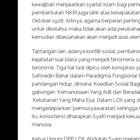
kewajiban menjalankan syari’at Islam bagi pe
pembentukan NKRI juga lahir atas kesepakata
Oktober 1928. Artinya, agama berperan penting
untuk diketahui, maka tidak akan ada perubaha
kemudian dilaksanakan akan menjadi asas elemen
Tantangan lain, adanya konflik sosial, pembero
kejahatan luar biasa yang menjadi fenomena sa
terorisme. Tiga hal tadi dipicu oleh konspirasi
Safroedin Bahar dalam Paradigma Fungsional 
pandangan hidup, dimana ‘Keadilan Sosial Bagi 
gabungan ‘Kemanusiaan Yang Adil dan Beradab
‘Ketuhanan Yang Maha Esa’. Dalam LDII yang di
mengedepankan ‘permusyawaratan’ sehingga te
itu, konsistensi diharapkan Syafi’i menjadi kek
manusia.
Ketua Umum DPP LDII, Abdullah Syam menambah