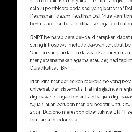
Islam terkait lima hal yaitu pemeliharaan jiwa, 
selaku pembicara pada sesi yang bertema “Det
Keamanan” dalam Pelatihan Da’i Mitra Kamtib
bentuk apapun bukan dilihat sebagai pertenta
BNPT berharap para dai-dai diharapkan dapat
sering introspeksi metode dakwah tersebut be
“Jangan sampai dalam dakwah kesannya mempr
mengatasnamakan agama atau berjihad tapi melak
Deradikalisasi BNPT.
Irfan Idris mendefinisikan radikalisme yang berart
universal, dan sistematis. Hal ini sejatinya menj
digunakan dengan benar. Lain hal jika diguna
tujuan, akan berubah menjadi negatif. Untuk it
2014, Budiono merespon dibentuknya BNPT seb
terutama di Indonesia.