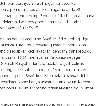
meluk-pemeluknya.” Sejarah juga menyebutkan,
n para pemuda lintas etnik dan agama pada 28
 sebagai pendamping Pancasila. “Jika Pancasila hanya
n dalam hidup bernegara. Namun bila diketahui
 bangsa,” ujar Syafi’i.
ntakan dan separatisme. Syafi’i Mufid membagi tiga
at ini yaitu korupsi, penyalahgunaan narkoba, dan
 yang disebabkan ketidakadilan, dendam, dan ideologi.
Pancasila (2005) membahas Pancasila sebagai
Seluruh Rakyat Indonesia’ adalah wujud realisasi
’ dengan ‘Persatuan Indonesia’ yang berdasarkan
pandang oleh Syafi’i konsisten dalam dakwah, lebih
realisasi bukan hanya wacana atau doktrin. Karena
uatan bagi LDII untuk meningkatkan kualitas hidup umat
kan terkait peningkatan kualitas SDM, LDII memiliki