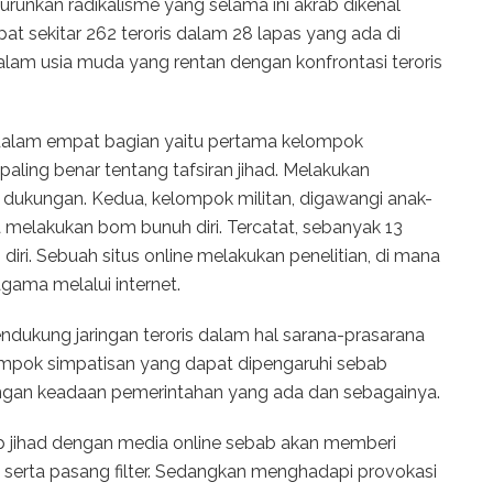
runkan radikalisme yang selama ini akrab dikenal
pat sekitar 262 teroris dalam 28 lapas yang ada di
alam usia muda yang rentan dengan konfrontasi teroris
 dalam empat bagian yaitu pertama kelompok
ling benar tentang tafsiran jihad. Melakukan
i dukungan. Kedua, kelompok militan, digawangi anak-
 melakukan bom bunuh diri. Tercatat, sebanyak 13
ri. Sebuah situs online melakukan penelitian, di mana
ama melalui internet.
dukung jaringan teroris dalam hal sarana-prasarana
ompok simpatisan yang dapat dipengaruhi sebab
ngan keadaan pemerintahan yang ada dan sebagainya.
 jihad dengan media online sebab akan memberi
erta pasang filter. Sedangkan menghadapi provokasi