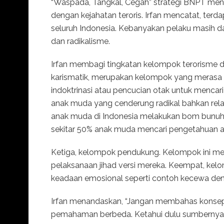
“Waspada, Tangkal, Cegah” strategi BNPT menu
dengan kejahatan teroris. Irfan mencatat, terda
seluruh Indonesia. Kebanyakan pelaku masih d
dan radikalisme.
Irfan membagi tingkatan kelompok terorisme
karismatik, merupakan kelompok yang merasa pa
indoktrinasi atau pencucian otak untuk mencar
anak muda yang cenderung radikal bahkan rela
anak muda di Indonesia melakukan bom bunuh di
sekitar 50% anak muda mencari pengetahuan ag
Ketiga, kelompok pendukung. Kelompok ini men
pelaksanaan jihad versi mereka. Keempat, kel
keadaan emosional seperti contoh kecewa de
Irfan menandaskan, “Jangan membahas konsep
pemahaman berbeda. Ketahui dulu sumbernya s