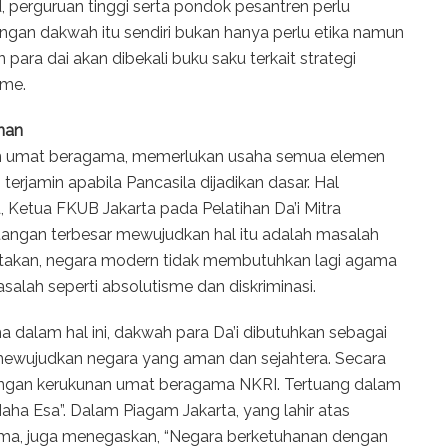
perguruan tinggi serta pondok pesantren perlu
gan dakwah itu sendiri bukan hanya perlu etika namun
ara dai akan dibekali buku saku terkait strategi
sme.
nan
 umat beragama, memerlukan usaha semua elemen
erjamin apabila Pancasila dijadikan dasar. Hal
, Ketua FKUB Jakarta pada Pelatihan Da’i Mitra
ntangan terbesar mewujudkan hal itu adalah masalah
ngatakan, negara modern tidak membutuhkan lagi agama
alah seperti absolutisme dan diskriminasi.
dalam hal ini, dakwah para Da’i dibutuhkan sebagai
ewujudkan negara yang aman dan sejahtera. Secara
tangan kerukunan umat beragama NKRI. Tertuang dalam
ha Esa”. Dalam Piagam Jakarta, yang lahir atas
ama, juga menegaskan, “Negara berketuhanan dengan