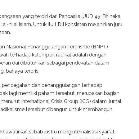
angsaan yang terdiri dari Pancasila, UUD 45, Bhineka
ai-nilai Islam. Untuk itu LDII konsisten melahirkan juru
saan.
dan Nasional Penanggulangan Terorisme (BNPT)
ah terhadap kelompok radikal adalah dengan
lah peran dai dibutuhkan sebagai pendekatan dalam
 bahaya teroris.
ya pencegahan dan penanggulangan terhadap
k lagi memiliki paham tersebut, merupakan bagian
) menurut International Crisis Group (ICG) dalam Jurnal
ra radikalisme tersebut dibangun untuk membangun
ikhawatirkan sebab justru menginternalisasi syari’at