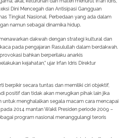
agama, akal, keturunan dan materi menurut Irfan Idris,
eksi Dini Mencegah dan Antisipasi Gangguan
mas Tingkat Nasional. Perbedaan yang ada dalam
ngan namun sebagai dinamika hidup.
 menawarkan dakwah dengan strategi kultural dan
rkaca pada pengajaran Rasulullah dalam berdakwah.
ovokasi bahkan berperilaku anarkis
ukan kejahatan,” ujar Irfan Idris Direktur
i berpikir secara tuntas dan memiliki ciri objektif,
adi positif dan tidak akan merugikan pihak lain jika
kan untuk menghalalkan segala macam cara mencapai
u, pada 2014 mantan Wakil Presiden periode 2009 –
agai program nasional menanggulangi teroris