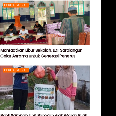
BERITA DAERAH
Manfaatkan Libur Sekolah, LDII Sarolangun
Gelar Asrama untuk Generasi Penerus
BERITA DAERAH
Bank Sampah Unit Barokah Ajak Warga Pilah