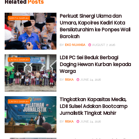
Related
Posts
Perkuat Sinergi Ulama dan
BERITA DAERAH
Umara, Kapolres Kediri Kota
Bersilaturahim ke Ponpes Wali
Barokah
BY
EKO NUANSA
AUGUST 7, 2026
LDII PC Sei Beduk Berbagi
LINTAS DAERAH
Daging Hewan Kurban kepada
Warga
BY
RISKA
JUNE 24, 2026
Tingkatkan Kapasitas Media,
LINTAS DAERAH
LDII Sulsel Adakan Bootcamp
Jurnalistik Tingkat Mahir
BY
RISKA
JUNE 24, 2026