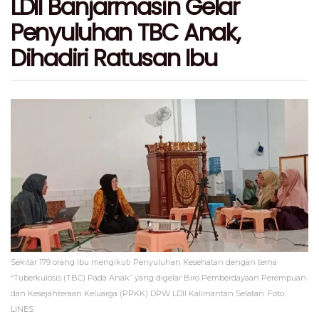
LDII Banjarmasin Gelar
Penyuluhan TBC Anak,
Dihadiri Ratusan Ibu
Sekitar 179 orang ibu mengikuti Penyuluhan Kesehatan dengan tema
“Tuberkulosis (TBC) Pada Anak” yang digelar Biro Pemberdayaan Perempuan
dan Kesejahteraan Keluarga (PPKK) DPW LDII Kalimantan Selatan. Foto:
LINES