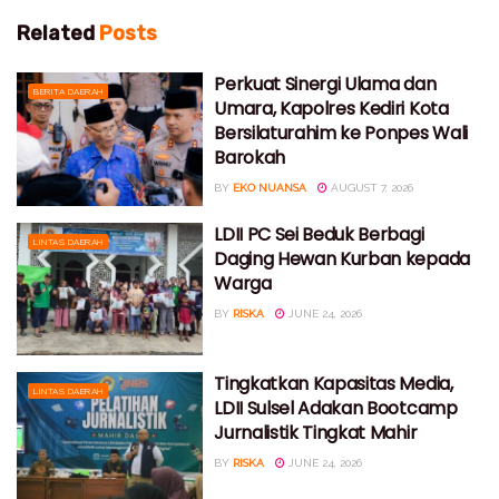
Related
Posts
Perkuat Sinergi Ulama dan
BERITA DAERAH
Umara, Kapolres Kediri Kota
Bersilaturahim ke Ponpes Wali
Barokah
BY
EKO NUANSA
AUGUST 7, 2026
LDII PC Sei Beduk Berbagi
LINTAS DAERAH
Daging Hewan Kurban kepada
Warga
BY
RISKA
JUNE 24, 2026
Tingkatkan Kapasitas Media,
LINTAS DAERAH
LDII Sulsel Adakan Bootcamp
Jurnalistik Tingkat Mahir
BY
RISKA
JUNE 24, 2026