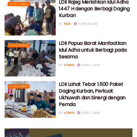
LDII Rajeg Meriahkan Idul Adha
LINTAS DAERAH
1447 H dengan Berbagi Daging
Kurban
BY
NISA
JUNE 18, 2026
LDII Papua Barat Manfaatkan
LINTAS DAERAH
Idul Adha untuk Berbagi pada
Sesama
BY
ADMIN
JUNE 2, 2026
LDII Lahat Tebar 1.500 Paket
LINTAS DAERAH
Daging Kurban, Perkuat
Ukhuwah dan Sinergi dengan
Pemda
BY
ADMIN
JUNE 2, 2026