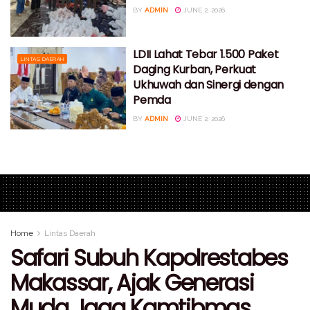
BY
ADMIN
JUNE 2, 2026
LDII Lahat Tebar 1.500 Paket
LINTAS DAERAH
Daging Kurban, Perkuat
Ukhuwah dan Sinergi dengan
Pemda
BY
ADMIN
JUNE 2, 2026
Home
Lintas Daerah
Safari Subuh Kapolrestabes
Makassar, Ajak Generasi
Muda Jaga Kamtibmas