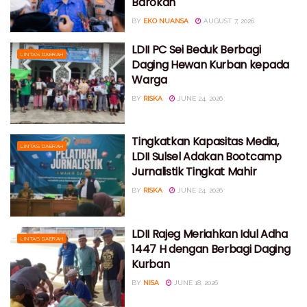
Barokah
BY
EKO NUANSA
AUGUST 7, 2026
LDII PC Sei Beduk Berbagi
LINTAS DAERAH
Daging Hewan Kurban kepada
Warga
BY
RISKA
JUNE 24, 2026
Tingkatkan Kapasitas Media,
LINTAS DAERAH
LDII Sulsel Adakan Bootcamp
Jurnalistik Tingkat Mahir
BY
RISKA
JUNE 24, 2026
LDII Rajeg Meriahkan Idul Adha
LINTAS DAERAH
1447 H dengan Berbagi Daging
Kurban
BY
NISA
JUNE 18, 2026