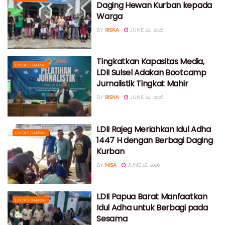
Daging Hewan Kurban kepada
Warga
BY
RISKA
JUNE 24, 2026
Tingkatkan Kapasitas Media,
LINTAS DAERAH
LDII Sulsel Adakan Bootcamp
Jurnalistik Tingkat Mahir
BY
RISKA
JUNE 24, 2026
LDII Rajeg Meriahkan Idul Adha
LINTAS DAERAH
1447 H dengan Berbagi Daging
Kurban
BY
NISA
JUNE 18, 2026
LDII Papua Barat Manfaatkan
LINTAS DAERAH
Idul Adha untuk Berbagi pada
Sesama