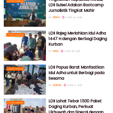
LINTAS DAERAH
LDII Sulsel Adakan Bootcamp
Jurnalistik Tingkat Mahir
BY
RISKA
JUNE 24, 2026
LDII Rajeg Meriahkan Idul Adha
LINTAS DAERAH
1447 H dengan Berbagi Daging
Kurban
BY
NISA
JUNE 18, 2026
LDII Papua Barat Manfaatkan
LINTAS DAERAH
Idul Adha untuk Berbagi pada
Sesama
BY
ADMIN
JUNE 2, 2026
LDII Lahat Tebar 1.500 Paket
LINTAS DAERAH
Daging Kurban, Perkuat
Ukhuwah dan Sinergi dengan