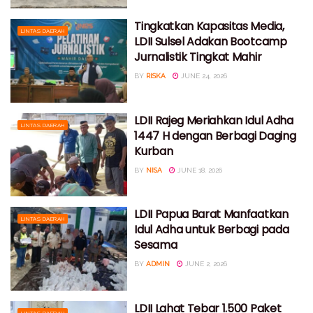
Tingkatkan Kapasitas Media,
LINTAS DAERAH
LDII Sulsel Adakan Bootcamp
Jurnalistik Tingkat Mahir
BY
RISKA
JUNE 24, 2026
LDII Rajeg Meriahkan Idul Adha
LINTAS DAERAH
1447 H dengan Berbagi Daging
Kurban
BY
NISA
JUNE 18, 2026
LDII Papua Barat Manfaatkan
LINTAS DAERAH
Idul Adha untuk Berbagi pada
Sesama
BY
ADMIN
JUNE 2, 2026
LDII Lahat Tebar 1.500 Paket
LINTAS DAERAH