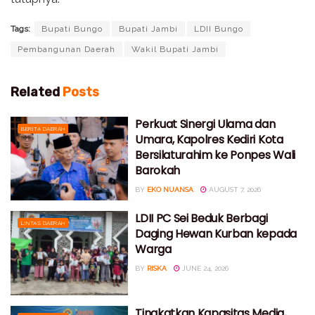
Tags:
Bupati Bungo
Bupati Jambi
LDII Bungo
Pembangunan Daerah
Wakil Bupati Jambi
Related
Posts
Perkuat Sinergi Ulama dan
BERITA DAERAH
Umara, Kapolres Kediri Kota
Bersilaturahim ke Ponpes Wali
Barokah
BY
EKO NUANSA
AUGUST 7, 2026
LDII PC Sei Beduk Berbagi
LINTAS DAERAH
Daging Hewan Kurban kepada
Warga
BY
RISKA
JUNE 24, 2026
Tingkatkan Kapasitas Media,