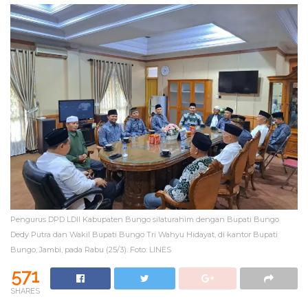
Pengurus DPD LDII Kabupaten Bungo silaturahim dengan Bupati Bungo
Dedy Putra dan Wakil Bupati Bungo Tri Wahyu Hidayat, di kantor Bupati
Bungo, Jambi, pada Rabu (25/3). Foto: LINES
571
SHARES