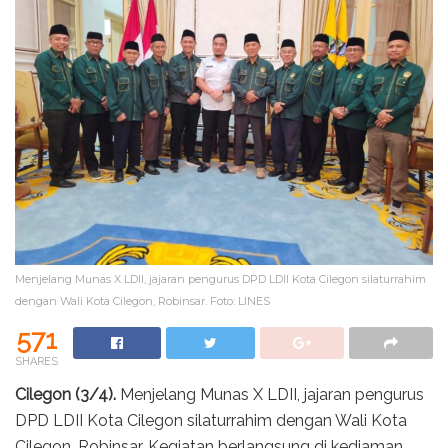
Menjelang Munas X LDII, jajaran pengurus DPD LDII Kota Cilegon silaturrahim
dengan Wali Kota Cilegon, Robinsar. Foto: LINES
571
SHARES
Cilegon (3/4).
Menjelang Munas X LDII, jajaran pengurus
DPD LDII Kota Cilegon silaturrahim dengan Wali Kota
Cilegon, Robinsar. Kegiatan berlangsung di kediaman