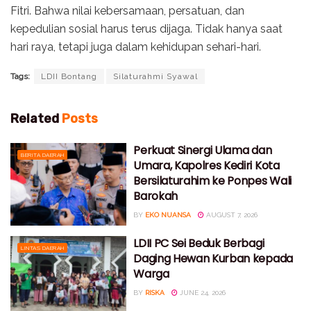
Fitri. Bahwa nilai kebersamaan, persatuan, dan
kepedulian sosial harus terus dijaga. Tidak hanya saat
hari raya, tetapi juga dalam kehidupan sehari-hari.
Tags:
LDII Bontang
Silaturahmi Syawal
Related
Posts
Perkuat Sinergi Ulama dan
BERITA DAERAH
Umara, Kapolres Kediri Kota
Bersilaturahim ke Ponpes Wali
Barokah
BY
EKO NUANSA
AUGUST 7, 2026
LDII PC Sei Beduk Berbagi
LINTAS DAERAH
Daging Hewan Kurban kepada
Warga
BY
RISKA
JUNE 24, 2026