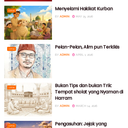
Menyelami Hakikat Kurban
OPINI
BY
ADMIN
MAY 25, 2026
Pelan-Pelan, Alim pun Terkikis
OPINI
BY
ADMIN
APRIL 1, 2026
Bukan Tips dan bukan Trik:
OPINI
Tempat sholat yang Nyaman di
Harram
BY
ADMIN
MARCH 14, 2026
Pengasuhan: Jejak yang
OPINI