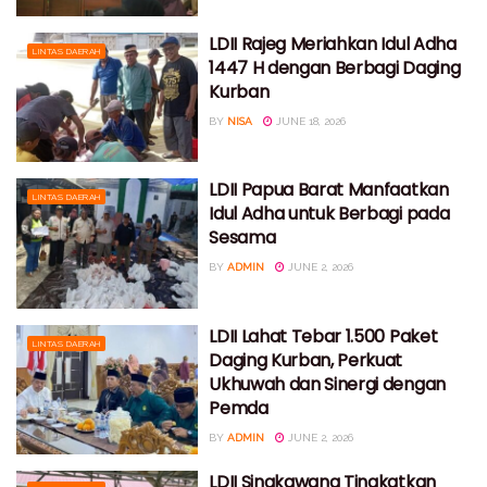
LDII Rajeg Meriahkan Idul Adha
LINTAS DAERAH
1447 H dengan Berbagi Daging
Kurban
BY
NISA
JUNE 18, 2026
LDII Papua Barat Manfaatkan
LINTAS DAERAH
Idul Adha untuk Berbagi pada
Sesama
BY
ADMIN
JUNE 2, 2026
LDII Lahat Tebar 1.500 Paket
LINTAS DAERAH
Daging Kurban, Perkuat
Ukhuwah dan Sinergi dengan
Pemda
BY
ADMIN
JUNE 2, 2026
LDII Singkawang Tingkatkan