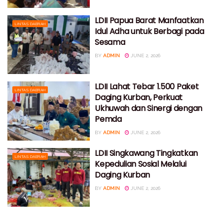
LDII Papua Barat Manfaatkan
LINTAS DAERAH
Idul Adha untuk Berbagi pada
Sesama
BY
ADMIN
JUNE 2, 2026
LDII Lahat Tebar 1.500 Paket
LINTAS DAERAH
Daging Kurban, Perkuat
Ukhuwah dan Sinergi dengan
Pemda
BY
ADMIN
JUNE 2, 2026
LDII Singkawang Tingkatkan
LINTAS DAERAH
Kepedulian Sosial Melalui
Daging Kurban
BY
ADMIN
JUNE 2, 2026