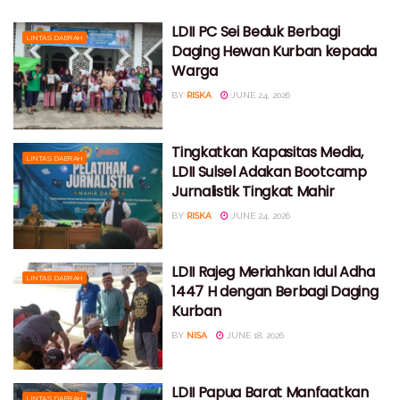
LDII PC Sei Beduk Berbagi
LINTAS DAERAH
Daging Hewan Kurban kepada
Warga
BY
RISKA
JUNE 24, 2026
Tingkatkan Kapasitas Media,
LINTAS DAERAH
LDII Sulsel Adakan Bootcamp
Jurnalistik Tingkat Mahir
BY
RISKA
JUNE 24, 2026
LDII Rajeg Meriahkan Idul Adha
LINTAS DAERAH
1447 H dengan Berbagi Daging
Kurban
BY
NISA
JUNE 18, 2026
LDII Papua Barat Manfaatkan
LINTAS DAERAH