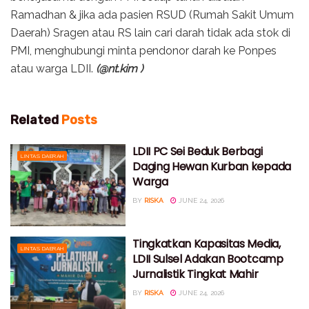
Ramadhan & jika ada pasien RSUD (Rumah Sakit Umum
Daerah) Sragen atau RS lain cari darah tidak ada stok di
PMI, menghubungi minta pendonor darah ke Ponpes
atau warga LDII.
(@nt.kim )
Related
Posts
LDII PC Sei Beduk Berbagi
LINTAS DAERAH
Daging Hewan Kurban kepada
Warga
BY
RISKA
JUNE 24, 2026
Tingkatkan Kapasitas Media,
LINTAS DAERAH
LDII Sulsel Adakan Bootcamp
Jurnalistik Tingkat Mahir
BY
RISKA
JUNE 24, 2026