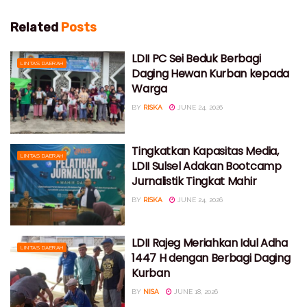
Related
Posts
LDII PC Sei Beduk Berbagi
LINTAS DAERAH
Daging Hewan Kurban kepada
Warga
BY
RISKA
JUNE 24, 2026
Tingkatkan Kapasitas Media,
LINTAS DAERAH
LDII Sulsel Adakan Bootcamp
Jurnalistik Tingkat Mahir
BY
RISKA
JUNE 24, 2026
LDII Rajeg Meriahkan Idul Adha
LINTAS DAERAH
1447 H dengan Berbagi Daging
Kurban
BY
NISA
JUNE 18, 2026