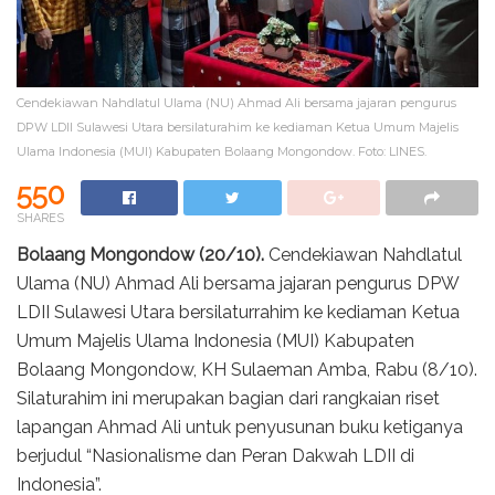
Cendekiawan Nahdlatul Ulama (NU) Ahmad Ali bersama jajaran pengurus
DPW LDII Sulawesi Utara bersilaturahim ke kediaman Ketua Umum Majelis
Ulama Indonesia (MUI) Kabupaten Bolaang Mongondow. Foto: LINES.
550
SHARES
Bolaang Mongondow (20/10).
Cendekiawan Nahdlatul
Ulama (NU) Ahmad Ali bersama jajaran pengurus DPW
LDII Sulawesi Utara bersilaturrahim ke kediaman Ketua
Umum Majelis Ulama Indonesia (MUI) Kabupaten
Bolaang Mongondow, KH Sulaeman Amba, Rabu (8/10).
Silaturahim ini merupakan bagian dari rangkaian riset
lapangan Ahmad Ali untuk penyusunan buku ketiganya
berjudul “Nasionalisme dan Peran Dakwah LDII di
Indonesia”.