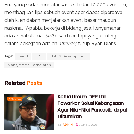
Pria yang sudah menjalankan lebih dari 10.000 event itu,
membagikan tips sebuah event agar dapat dipercaya
oleh klien dalam menjalankan event besar maupun
nasional, “Apabila bekerja di bidang jasa, kenyamanan
adalah hal utama.
Skill
bisa dicari tapi yang penting
dalam pekerjaan adalah
attitude
,” tutup Ryan Dians.
Tags:
Event
LDII
LINES Development
Manajemen Perhelatan
Related
Posts
Ketua Umum DPP LDII
NASIONAL
Tawarkan Solusi Kebangsaan
Agar Nilai-Nilai Pancasila dapat
Dibumikan
BY
ADMIN
JUNE 1, 2026