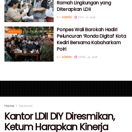
Ramah Lingkungan yang
Diterapkan LDII
BY
ADMIN
MAY 27, 2026
Ponpes Wali Barokah Hadiri
NASIONAL
Peluncuran ‘Ronda Digital’ Kota
Kediri Bersama Kabaharkam
Polri
BY
ADMIN
APRIL 30, 2026
Home
Nasional
Kantor LDII DIY Diresmikan,
Ketum Harapkan Kinerja