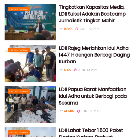
Tingkatkan Kapasitas Media,
LINTAS DAERAH
LDII Sulsel Adakan Bootcamp
Jurnalistik Tingkat Mahir
BY
RISKA
JUNE 24, 2026
LDII Rajeg Meriahkan Idul Adha
LINTAS DAERAH
1447 H dengan Berbagi Daging
Kurban
BY
NISA
JUNE 18, 2026
LDII Papua Barat Manfaatkan
LINTAS DAERAH
Idul Adha untuk Berbagi pada
Sesama
BY
ADMIN
JUNE 2, 2026
LDII Lahat Tebar 1.500 Paket
LINTAS DAERAH