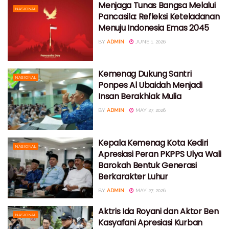
Menjaga Tunas Bangsa Melalui
NASIONAL
Pancasila: Refleksi Keteladanan
Menuju Indonesia Emas 2045
BY
ADMIN
JUNE 1, 2026
Kemenag Dukung Santri
NASIONAL
Ponpes Al Ubaidah Menjadi
Insan Berakhlak Mulia
BY
ADMIN
MAY 27, 2026
Kepala Kemenag Kota Kediri
NASIONAL
Apresiasi Peran PKPPS Ulya Wali
Barokah Bentuk Generasi
Berkarakter Luhur
BY
ADMIN
MAY 27, 2026
Aktris Ida Royani dan Aktor Ben
NASIONAL
Kasyafani Apresiasi Kurban