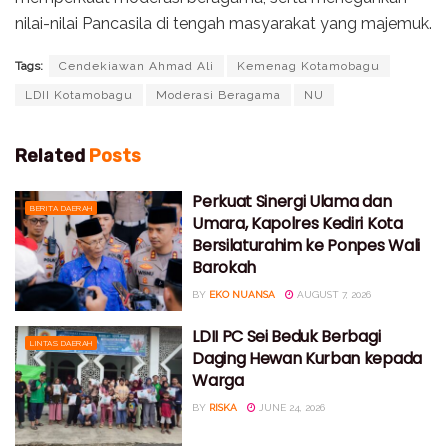
nilai-nilai Pancasila di tengah masyarakat yang majemuk.
Tags:
Cendekiawan Ahmad Ali
Kemenag Kotamobagu
LDII Kotamobagu
Moderasi Beragama
NU
Related
Posts
Perkuat Sinergi Ulama dan
BERITA DAERAH
Umara, Kapolres Kediri Kota
Bersilaturahim ke Ponpes Wali
Barokah
BY
EKO NUANSA
AUGUST 7, 2026
LDII PC Sei Beduk Berbagi
LINTAS DAERAH
Daging Hewan Kurban kepada
Warga
BY
RISKA
JUNE 24, 2026