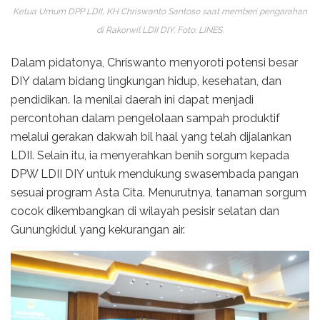
Ketua Umum DPP LDII, KH Chriswanto Santoso saat memberi pengarahan
di Rakorwil LDII DIY. Foto: LINES.
Dalam pidatonya, Chriswanto menyoroti potensi besar
DIY dalam bidang lingkungan hidup, kesehatan, dan
pendidikan. Ia menilai daerah ini dapat menjadi
percontohan dalam pengelolaan sampah produktif
melalui gerakan dakwah bil haal yang telah dijalankan
LDII. Selain itu, ia menyerahkan benih sorgum kepada
DPW LDII DIY untuk mendukung swasembada pangan
sesuai program Asta Cita. Menurutnya, tanaman sorgum
cocok dikembangkan di wilayah pesisir selatan dan
Gunungkidul yang kekurangan air.