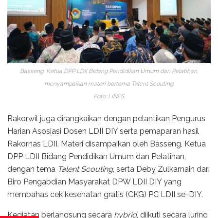
Basseng, Ketua DPP LDII Bidang Pendidikan Umum dan Pelatihan,
menyampaikan materi bertema Talent Scouting.
Foto: LINES.
Rakorwil juga dirangkaikan dengan pelantikan Pengurus
Harian Asosiasi Dosen LDII DIY serta pemaparan hasil
Rakornas LDII. Materi disampaikan oleh Basseng, Ketua
DPP LDII Bidang Pendidikan Umum dan Pelatihan,
dengan tema
Talent Scouting
, serta Deby Zulkarnain dari
Biro Pengabdian Masyarakat DPW LDII DIY yang
membahas cek kesehatan gratis (CKG) PC LDII se-DIY.
Kegiatan berlangsung secara
hybrid
, diikuti secara luring