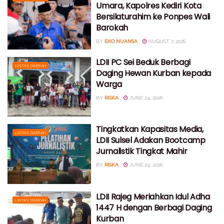
Umara, Kapolres Kediri Kota
Bersilaturahim ke Ponpes Wali
Barokah
BY
EKO NUANSA
AUGUST 7, 2026
LDII PC Sei Beduk Berbagi
LINTAS DAERAH
Daging Hewan Kurban kepada
Warga
BY
RISKA
JUNE 24, 2026
Tingkatkan Kapasitas Media,
LINTAS DAERAH
LDII Sulsel Adakan Bootcamp
Jurnalistik Tingkat Mahir
BY
RISKA
JUNE 24, 2026
LDII Rajeg Meriahkan Idul Adha
LINTAS DAERAH
1447 H dengan Berbagi Daging
Kurban