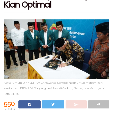
Kian Optimal
Ketua Umum DPP LDII, KH Chriswanto Santoso, hadir untuk meresmikan
kantor baru DPW LDII DIY yang berlokasi di Gedung Serbaguna Mantrijeron.
Foto: LINES.
550
SHARES