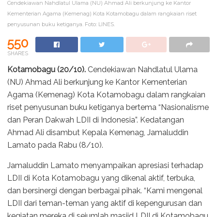
Cendekiawan Nahdlatul Ulama (NU) Ahmad Ali berkunjung ke Kantor
Kementerian Agama (Kemenag) Kota Kotamobagu dalam rangkaian riset
penyusunan buku ketiganya. Foto: LINES.
550
SHARES
Kotamobagu (20/10).
Cendekiawan Nahdlatul Ulama
(NU) Ahmad Ali berkunjung ke Kantor Kementerian
Agama (Kemenag) Kota Kotamobagu dalam rangkaian
riset penyusunan buku ketiganya bertema “Nasionalisme
dan Peran Dakwah LDII di Indonesia”. Kedatangan
Ahmad Ali disambut Kepala Kemenag, Jamaluddin
Lamato pada Rabu (8/10).
Jamaluddin Lamato menyampaikan apresiasi terhadap
LDII di Kota Kotamobagu yang dikenal aktif, terbuka,
dan bersinergi dengan berbagai pihak. “Kami mengenal
LDII dari teman-teman yang aktif di kepengurusan dan
kegiatan mereka di sejumlah masjid LDII di Kotamobagu.