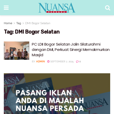
Home
Tag
DMI Bogor Selatan
Tag:
DMI Bogor Selatan
PC LDII Bogor Selatan Jalin Silaturahmi
dengan DMI, Perkuat Sinergi Memakmurkan
Masjid
BY
ADMIN
SEPTEMBER 2, 2025
0