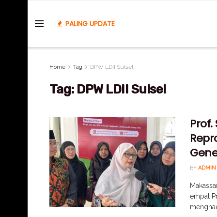
PALING UPDATE
Home
Tag
DPW LDII Sulsel
Tag:
DPW LDII Sulsel
Prof.
Repro
Gene
BY
ADMIN
Makassar
empat Pr
menghadi