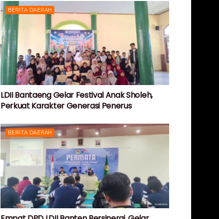
BERITA DAERAH
LDII Bantaeng Gelar Festival Anak Sholeh,
Perkuat Karakter Generasi Penerus
BERITA DAERAH
Empat DPD LDII Banten Bersinergi, Gelar