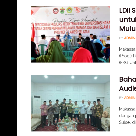
LDII 
untu
Mulu
BY
ADMIN
Makassar
(Prodi) 
(FKG Unh
Bahas
Audi
BY
ADMIN
Makassar
dengan 
Sulsel di