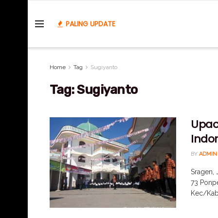
PALING UPDATE
Home
Tag
Sugiyanto
Tag:
Sugiyanto
Upac
Indo
BY
ADMIN
Sragen, 
73 Ponpe
Kec/Kab 