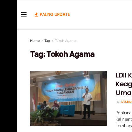
PALING UPDATE
Home
Tag
Tokoh Agama
Tag:
Tokoh Agama
LDII 
Keag
Uma
BY
ADMIN
Pontiana
Kalimant
Lembaga 