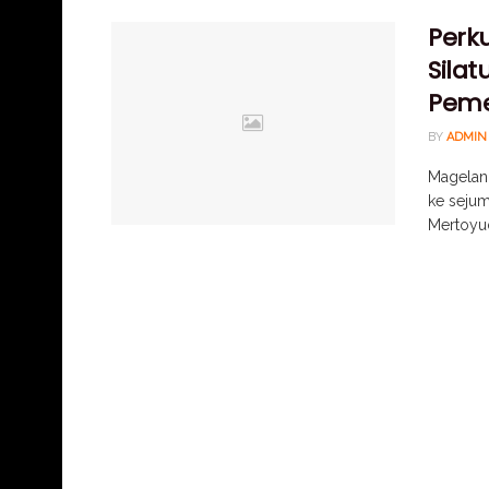
Perku
Sila
Peme
BY
ADMIN
Magelang
ke sejum
Mertoyud