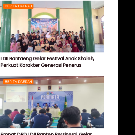
BERITA DAERAH
LDII Bantaeng Gelar Festival Anak Sholeh,
Perkuat Karakter Generasi Penerus
BERITA DAERAH
Empat DPD LDII Banten Bersinergi, Gelar