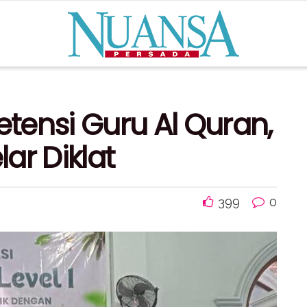
tensi Guru Al Quran,
ar Diklat
399
0