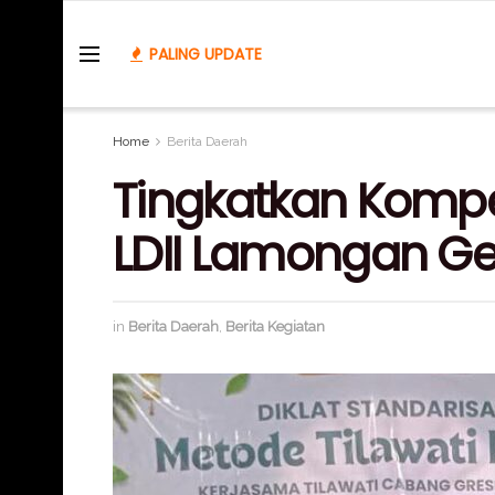
PALING UPDATE
Home
Berita Daerah
Tingkatkan Kompe
LDII Lamongan Gel
in
Berita Daerah
,
Berita Kegiatan