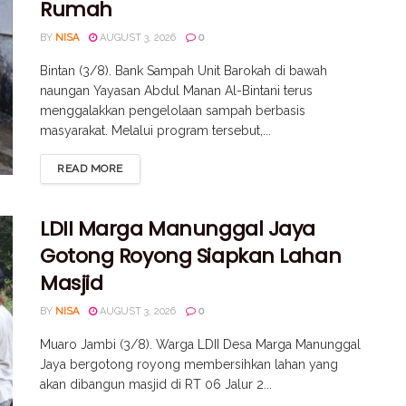
Rumah
BY
NISA
AUGUST 3, 2026
0
Bintan (3/8). Bank Sampah Unit Barokah di bawah
naungan Yayasan Abdul Manan Al-Bintani terus
menggalakkan pengelolaan sampah berbasis
masyarakat. Melalui program tersebut,...
READ MORE
LDII Marga Manunggal Jaya
Gotong Royong Siapkan Lahan
Masjid
BY
NISA
AUGUST 3, 2026
0
Muaro Jambi (3/8). Warga LDII Desa Marga Manunggal
Jaya bergotong royong membersihkan lahan yang
akan dibangun masjid di RT 06 Jalur 2...