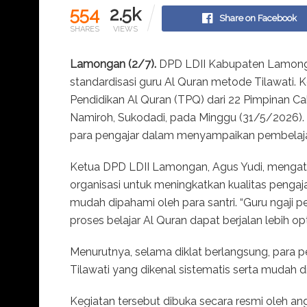
554
2.5k
Share on Facebook
SHARES
VIEWS
Lamongan (2/7).
DPD LDII Kabupaten Lamongan
standardisasi guru Al Quran metode Tilawati. K
Pendidikan Al Quran (TPQ) dari 22 Pimpinan C
Namiroh, Sukodadi, pada Minggu (31/5/2026). 
para pengajar dalam menyampaikan pembelajar
Ketua DPD LDII Lamongan, Agus Yudi, mengata
organisasi untuk meningkatkan kualitas pengaj
mudah dipahami oleh para santri. “Guru ngaji 
proses belajar Al Quran dapat berjalan lebih opt
Menurutnya, selama diklat berlangsung, para 
Tilawati yang dikenal sistematis serta mudah d
Kegiatan tersebut dibuka secara resmi oleh a