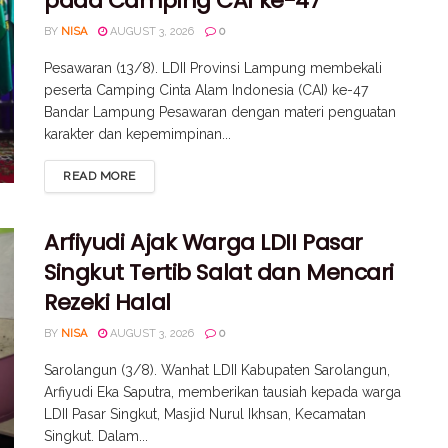
pada Camping CAI ke-47
BY
NISA
AUGUST 3, 2026
0
Pesawaran (13/8). LDII Provinsi Lampung membekali
peserta Camping Cinta Alam Indonesia (CAI) ke-47
Bandar Lampung Pesawaran dengan materi penguatan
karakter dan kepemimpinan...
READ MORE
Arfiyudi Ajak Warga LDII Pasar
Singkut Tertib Salat dan Mencari
Rezeki Halal
BY
NISA
AUGUST 3, 2026
0
Sarolangun (3/8). Wanhat LDII Kabupaten Sarolangun,
Arfiyudi Eka Saputra, memberikan tausiah kepada warga
LDII Pasar Singkut, Masjid Nurul Ikhsan, Kecamatan
Singkut. Dalam...