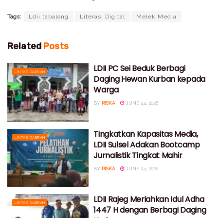
Tags:
Ldii tabalong
Literasi Digital
Melek Media
Related
Posts
LDII PC Sei Beduk Berbagi
LINTAS DAERAH
Daging Hewan Kurban kepada
Warga
BY
RISKA
JUNE 24, 2026
Tingkatkan Kapasitas Media,
LINTAS DAERAH
LDII Sulsel Adakan Bootcamp
Jurnalistik Tingkat Mahir
BY
RISKA
JUNE 24, 2026
LDII Rajeg Meriahkan Idul Adha
LINTAS DAERAH
1447 H dengan Berbagi Daging