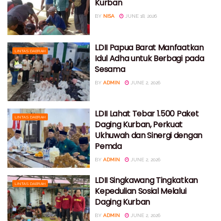
Kurban
BY
NISA
JUNE 18, 2026
LDII Papua Barat Manfaatkan
LINTAS DAERAH
Idul Adha untuk Berbagi pada
Sesama
BY
ADMIN
JUNE 2, 2026
LDII Lahat Tebar 1.500 Paket
LINTAS DAERAH
Daging Kurban, Perkuat
Ukhuwah dan Sinergi dengan
Pemda
BY
ADMIN
JUNE 2, 2026
LDII Singkawang Tingkatkan
LINTAS DAERAH
Kepedulian Sosial Melalui
Daging Kurban
BY
ADMIN
JUNE 2, 2026