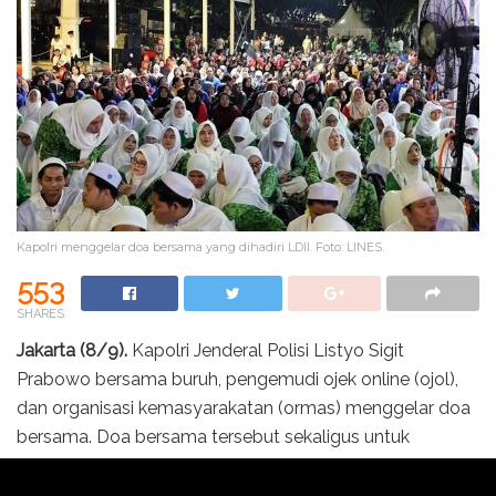
Kapolri menggelar doa bersama yang dihadiri LDII. Foto: LINES.
553
SHARES
Jakarta (8/9).
Kapolri Jenderal Polisi Listyo Sigit
Prabowo bersama buruh, pengemudi ojek online (ojol),
dan organisasi kemasyarakatan (ormas) menggelar doa
bersama. Doa bersama tersebut sekaligus untuk
memperingati Maulid Nabi Muhammad SAW 1447
Hijriah, yang dilangsungkan di Lapangan Presisi Polda