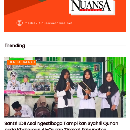
Trending
BERITA DAERAH
Santri LDII Asal Ngestiboga Tampilkan Syahril Qur’an
pada Khataman Al-Qur’an Tingkat Kabupaten