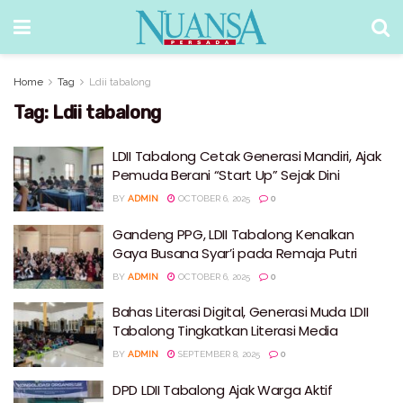
Home
Tag
Ldii tabalong
Tag:
Ldii tabalong
LDII Tabalong Cetak Generasi Mandiri, Ajak
Pemuda Berani “Start Up” Sejak Dini
BY
ADMIN
OCTOBER 6, 2025
0
Gandeng PPG, LDII Tabalong Kenalkan
Gaya Busana Syar’i pada Remaja Putri
BY
ADMIN
OCTOBER 6, 2025
0
Bahas Literasi Digital, Generasi Muda LDII
Tabalong Tingkatkan Literasi Media
BY
ADMIN
SEPTEMBER 8, 2025
0
DPD LDII Tabalong Ajak Warga Aktif