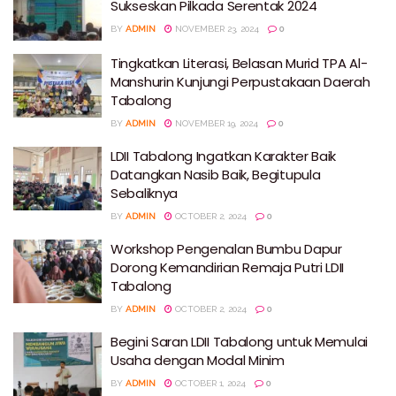
Sukseskan Pilkada Serentak 2024
BY
ADMIN
NOVEMBER 23, 2024
0
Tingkatkan Literasi, Belasan Murid TPA Al-
Manshurin Kunjungi Perpustakaan Daerah
Tabalong
BY
ADMIN
NOVEMBER 19, 2024
0
LDII Tabalong Ingatkan Karakter Baik
Datangkan Nasib Baik, Begitupula
Sebaliknya
BY
ADMIN
OCTOBER 2, 2024
0
Workshop Pengenalan Bumbu Dapur
Dorong Kemandirian Remaja Putri LDII
Tabalong
BY
ADMIN
OCTOBER 2, 2024
0
Begini Saran LDII Tabalong untuk Memulai
Usaha dengan Modal Minim
BY
ADMIN
OCTOBER 1, 2024
0