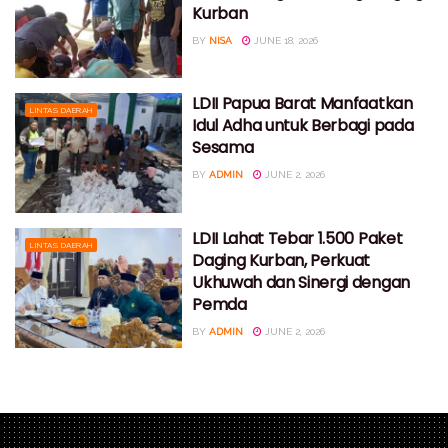
Kurban
BY
NISA
JUNE 18, 2026
LDII Papua Barat Manfaatkan
LINTAS DAERAH
Idul Adha untuk Berbagi pada
Sesama
BY
ADMIN
JUNE 2, 2026
LDII Lahat Tebar 1.500 Paket
LINTAS DAERAH
Daging Kurban, Perkuat
Ukhuwah dan Sinergi dengan
Pemda
BY
ADMIN
JUNE 2, 2026