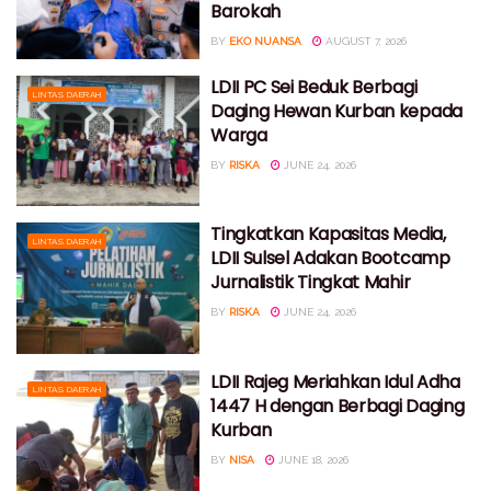
Barokah
BY
EKO NUANSA
AUGUST 7, 2026
LDII PC Sei Beduk Berbagi
LINTAS DAERAH
Daging Hewan Kurban kepada
Warga
BY
RISKA
JUNE 24, 2026
Tingkatkan Kapasitas Media,
LINTAS DAERAH
LDII Sulsel Adakan Bootcamp
Jurnalistik Tingkat Mahir
BY
RISKA
JUNE 24, 2026
LDII Rajeg Meriahkan Idul Adha
LINTAS DAERAH
1447 H dengan Berbagi Daging
Kurban
BY
NISA
JUNE 18, 2026