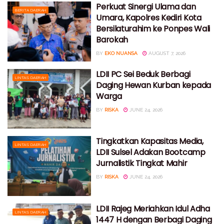
Perkuat Sinergi Ulama dan
BERITA DAERAH
Umara, Kapolres Kediri Kota
Bersilaturahim ke Ponpes Wali
Barokah
BY
EKO NUANSA
AUGUST 7, 2026
LDII PC Sei Beduk Berbagi
LINTAS DAERAH
Daging Hewan Kurban kepada
Warga
BY
RISKA
JUNE 24, 2026
Tingkatkan Kapasitas Media,
LINTAS DAERAH
LDII Sulsel Adakan Bootcamp
Jurnalistik Tingkat Mahir
BY
RISKA
JUNE 24, 2026
LDII Rajeg Meriahkan Idul Adha
LINTAS DAERAH
1447 H dengan Berbagi Daging