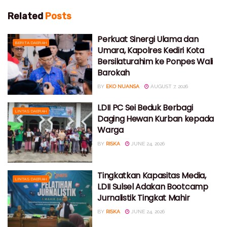
Related
Posts
Perkuat Sinergi Ulama dan
BERITA DAERAH
Umara, Kapolres Kediri Kota
Bersilaturahim ke Ponpes Wali
Barokah
BY
EKO NUANSA
AUGUST 7, 2026
LDII PC Sei Beduk Berbagi
LINTAS DAERAH
Daging Hewan Kurban kepada
Warga
BY
RISKA
JUNE 24, 2026
Tingkatkan Kapasitas Media,
LINTAS DAERAH
LDII Sulsel Adakan Bootcamp
Jurnalistik Tingkat Mahir
BY
RISKA
JUNE 24, 2026