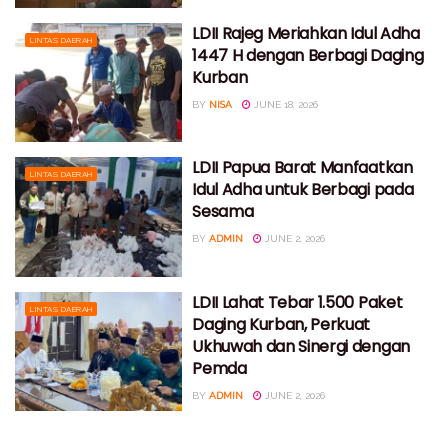
LDII Rajeg Meriahkan Idul Adha
LINTAS DAERAH
1447 H dengan Berbagi Daging
Kurban
BY
NISA
JUNE 18, 2026
LDII Papua Barat Manfaatkan
LINTAS DAERAH
Idul Adha untuk Berbagi pada
Sesama
BY
ADMIN
JUNE 2, 2026
LDII Lahat Tebar 1.500 Paket
LINTAS DAERAH
Daging Kurban, Perkuat
Ukhuwah dan Sinergi dengan
Pemda
BY
ADMIN
JUNE 2, 2026