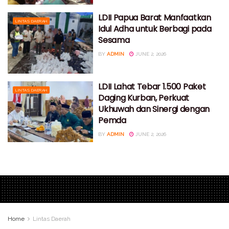
LDII Papua Barat Manfaatkan
LINTAS DAERAH
Idul Adha untuk Berbagi pada
Sesama
BY
ADMIN
JUNE 2, 2026
LDII Lahat Tebar 1.500 Paket
LINTAS DAERAH
Daging Kurban, Perkuat
Ukhuwah dan Sinergi dengan
Pemda
BY
ADMIN
JUNE 2, 2026
Home
Lintas Daerah