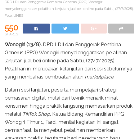
DPD LDII dan Penggerak Pembina Generus (PPG) Wonogiri
menyelenggarakan pelatihan lanjutan jual beli online pada Sabtu, (27/7/2025).
Foto: LINES
550
SHARES
Wonogiri (13/8).
DPD LDII dan Penggerak Pembina
Generus (PPG) Wonogiri menyelenggarakan pelatihan
lanjutan jual beli online pada Sabtu, (27/7/2025).
Pelatihan ini merupakan kelanjutan dari sesi sebelumnya
yang membahas pembuatan akun
marketplace
.
Dalam sesi lanjutan, peserta mempelajari strategi
pemasaran digital, mulai dari teknik menarik minat
konsumen hingga praktik langsung memasarkan produk
melalui
TikTok Shop
. Ketua Bidang Kemandirian PPG
Wonogiri Timur 1, Tardi, menilai kegiatan ini sangat
bermanfaat. Ia menyebut pelatihan memberikan
wawasan praktis, terutama bagi peserta yang baru