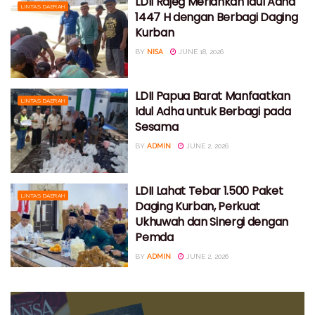
LDII Rajeg Meriahkan Idul Adha
LINTAS DAERAH
1447 H dengan Berbagi Daging
Kurban
BY
NISA
JUNE 18, 2026
LDII Papua Barat Manfaatkan
LINTAS DAERAH
Idul Adha untuk Berbagi pada
Sesama
BY
ADMIN
JUNE 2, 2026
LDII Lahat Tebar 1.500 Paket
LINTAS DAERAH
Daging Kurban, Perkuat
Ukhuwah dan Sinergi dengan
Pemda
BY
ADMIN
JUNE 2, 2026