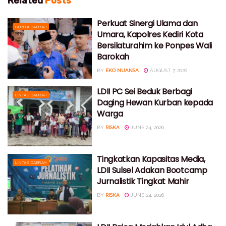
Related
Posts
Perkuat Sinergi Ulama dan
BERITA DAERAH
Umara, Kapolres Kediri Kota
Bersilaturahim ke Ponpes Wali
Barokah
BY
EKO NUANSA
AUGUST 7, 2026
LDII PC Sei Beduk Berbagi
LINTAS DAERAH
Daging Hewan Kurban kepada
Warga
BY
RISKA
JUNE 24, 2026
Tingkatkan Kapasitas Media,
LINTAS DAERAH
LDII Sulsel Adakan Bootcamp
Jurnalistik Tingkat Mahir
BY
RISKA
JUNE 24, 2026