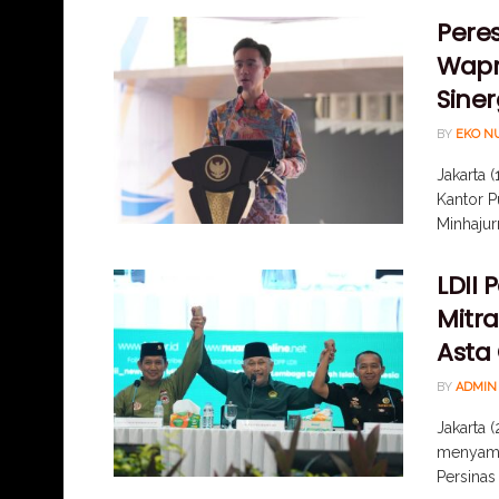
Peres
Wapre
Sine
BY
EKO N
Jakarta 
Kantor P
Minhajurr
LDII
Mitra
Asta 
BY
ADMIN
Jakarta 
menyampa
Persinas