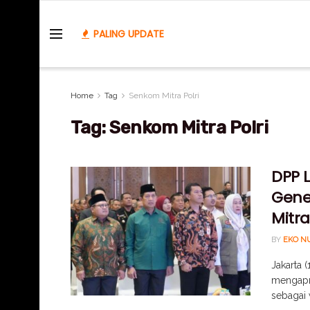
PALING UPDATE
Home
Tag
Senkom Mitra Polri
Tag:
Senkom Mitra Polri
DPP 
Gene
Mitra
BY
EKO N
Jakarta 
mengapr
sebagai 