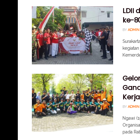
LDII
ke-80
BY
ADMIN
Surakart
kegiatan
Kemerdek
Gelo
Gand
Kerja
BY
ADMIN
Ngawi (
Organisa
pada Rabu