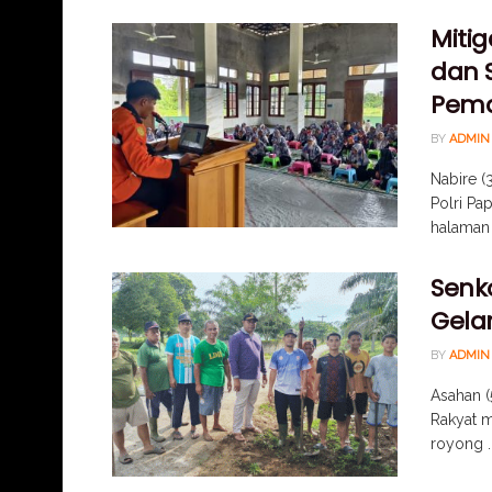
Mitig
dan S
Pem
BY
ADMIN
Nabire (
Polri P
halaman M
Senko
Gela
BY
ADMIN
Asahan (
Rakyat 
royong ..