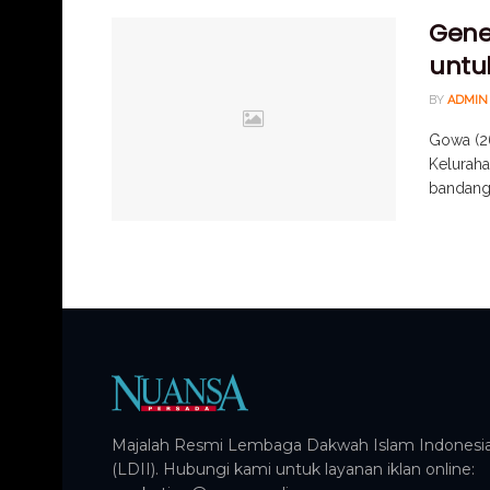
Gene
untu
BY
ADMIN
Gowa (26
Keluraha
bandang 
Majalah Resmi Lembaga Dakwah Islam Indonesi
(LDII). Hubungi kami untuk layanan iklan online: