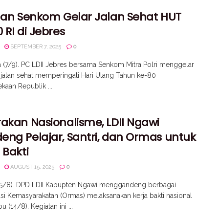
 dan Senkom Gelar Jalan Sehat HUT
 RI di Jebres
SEPTEMBER 7, 2025
0
a (7/9). PC LDII Jebres bersama Senkom Mitra Polri menggelar
 jalan sehat memperingati Hari Ulang Tahun ke-80
aan Republik ...
rakan Nasionalisme, LDII Ngawi
eng Pelajar, Santri, dan Ormas untuk
 Bakti
AUGUST 15, 2025
0
15/8). DPD LDII Kabupten Ngawi menggandeng berbagai
si Kemasyarakatan (Ormas) melaksanakan kerja bakti nasional
 (14/8). Kegiatan ini ...