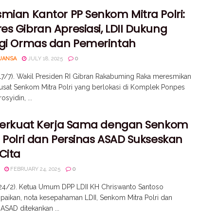
mian Kantor PP Senkom Mitra Polri:
s Gibran Apresiasi, LDII Dukung
rgi Ormas dan Pemerintah
UANSA
JULY 18, 2025
0
(17/7). Wakil Presiden RI Gibran Rakabuming Raka meresmikan
usat Senkom Mitra Polri yang berlokasi di Komplek Ponpes
osyidin, ...
 Perkuat Kerja Sama dengan Senkom
 Polri dan Persinas ASAD Sukseskan
Cita
FEBRUARY 24, 2025
0
(24/2). Ketua Umum DPP LDII KH Chriswanto Santoso
ikan, nota kesepahaman LDII, Senkom Mitra Polri dan
 ASAD ditekankan ...