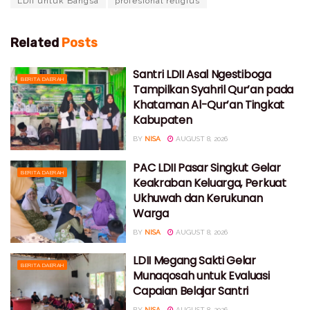
LDII untuk Bangsa
profesional religius
Related
Posts
Santri LDII Asal Ngestiboga
BERITA DAERAH
Tampilkan Syahril Qur’an pada
Khataman Al-Qur’an Tingkat
Kabupaten
BY
NISA
AUGUST 8, 2026
PAC LDII Pasar Singkut Gelar
BERITA DAERAH
Keakraban Keluarga, Perkuat
Ukhuwah dan Kerukunan
Warga
BY
NISA
AUGUST 8, 2026
LDII Megang Sakti Gelar
BERITA DAERAH
Munaqosah untuk Evaluasi
Capaian Belajar Santri
BY
NISA
AUGUST 8, 2026