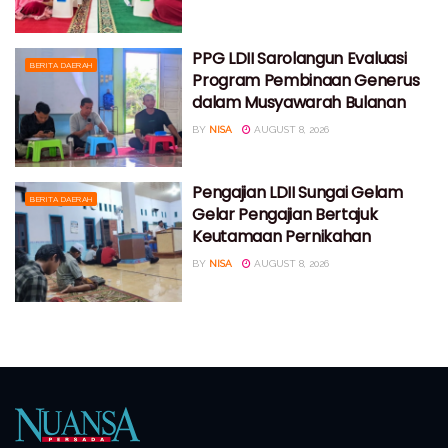
PPG LDII Sarolangun Evaluasi
BERITA DAERAH
Program Pembinaan Generus
dalam Musyawarah Bulanan
BY
NISA
AUGUST 8, 2026
Pengajian LDII Sungai Gelam
BERITA DAERAH
Gelar Pengajian Bertajuk
Keutamaan Pernikahan
BY
NISA
AUGUST 8, 2026