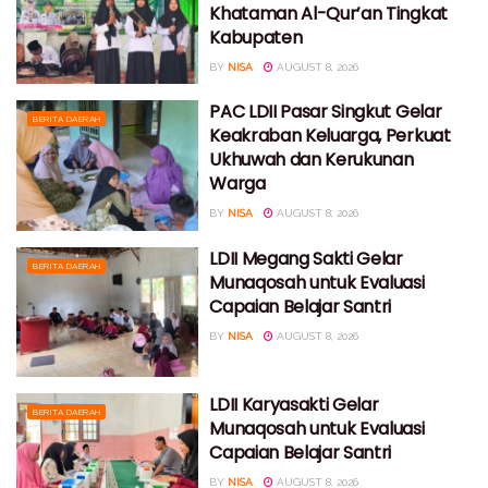
Khataman Al-Qur’an Tingkat
Kabupaten
BY
NISA
AUGUST 8, 2026
PAC LDII Pasar Singkut Gelar
BERITA DAERAH
Keakraban Keluarga, Perkuat
Ukhuwah dan Kerukunan
Warga
BY
NISA
AUGUST 8, 2026
LDII Megang Sakti Gelar
BERITA DAERAH
Munaqosah untuk Evaluasi
Capaian Belajar Santri
BY
NISA
AUGUST 8, 2026
LDII Karyasakti Gelar
BERITA DAERAH
Munaqosah untuk Evaluasi
Capaian Belajar Santri
BY
NISA
AUGUST 8, 2026