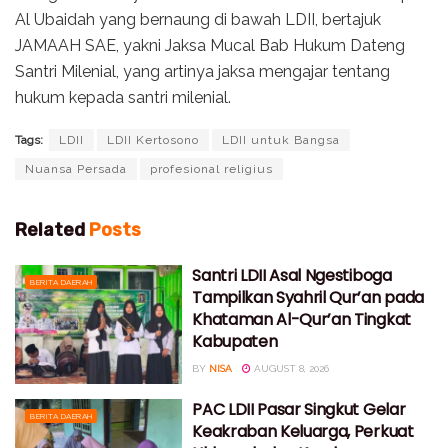
Al Ubaidah yang bernaung di bawah LDII, bertajuk
JAMAAH SAE, yakni Jaksa Mucal Bab Hukum Dateng
Santri Milenial, yang artinya jaksa mengajar tentang
hukum kepada santri milenial.
Tags:
LDII
LDII Kertosono
LDII untuk Bangsa
Nuansa Persada
profesional religius
Related
Posts
Santri LDII Asal Ngestiboga
BERITA DAERAH
Tampilkan Syahril Qur’an pada
Khataman Al-Qur’an Tingkat
Kabupaten
BY
NISA
AUGUST 8, 2026
PAC LDII Pasar Singkut Gelar
BERITA DAERAH
Keakraban Keluarga, Perkuat