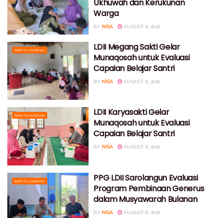
Ukhuwah dan Kerukunan
Warga
BY
NISA
AUGUST 8, 2026
LDII Megang Sakti Gelar
BERITA DAERAH
Munaqosah untuk Evaluasi
Capaian Belajar Santri
BY
NISA
AUGUST 8, 2026
LDII Karyasakti Gelar
BERITA DAERAH
Munaqosah untuk Evaluasi
Capaian Belajar Santri
BY
NISA
AUGUST 8, 2026
PPG LDII Sarolangun Evaluasi
BERITA DAERAH
Program Pembinaan Generus
dalam Musyawarah Bulanan
BY
NISA
AUGUST 8, 2026