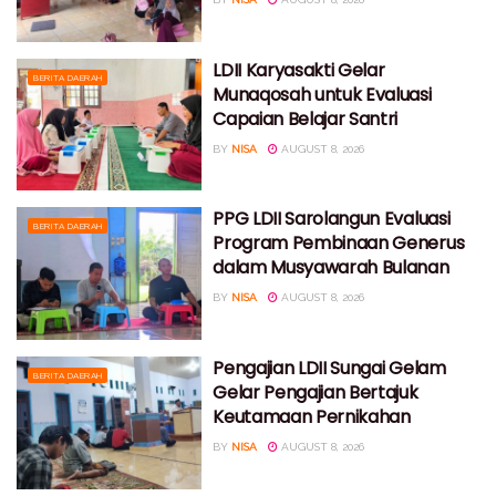
LDII Karyasakti Gelar
BERITA DAERAH
Munaqosah untuk Evaluasi
Capaian Belajar Santri
BY
NISA
AUGUST 8, 2026
PPG LDII Sarolangun Evaluasi
BERITA DAERAH
Program Pembinaan Generus
dalam Musyawarah Bulanan
BY
NISA
AUGUST 8, 2026
Pengajian LDII Sungai Gelam
BERITA DAERAH
Gelar Pengajian Bertajuk
Keutamaan Pernikahan
BY
NISA
AUGUST 8, 2026