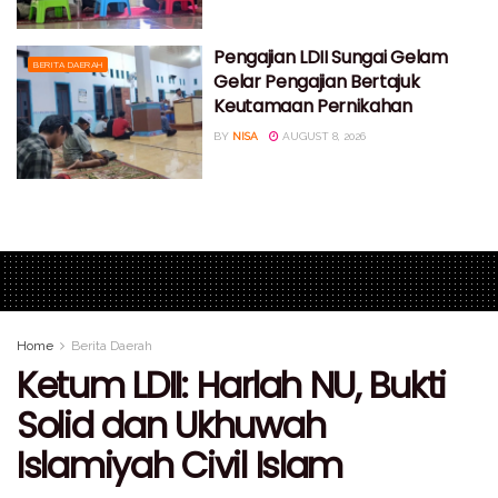
Pengajian LDII Sungai Gelam
BERITA DAERAH
Gelar Pengajian Bertajuk
Keutamaan Pernikahan
BY
NISA
AUGUST 8, 2026
Home
Berita Daerah
Ketum LDII: Harlah NU, Bukti
Solid dan Ukhuwah
Islamiyah Civil Islam