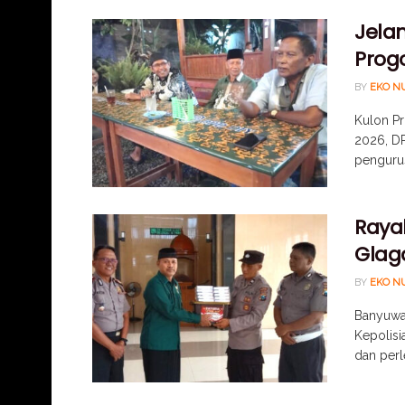
Jelan
Progo
BY
EKO N
Kulon Pr
2026, D
pengurus 
Raya
Glag
BY
EKO N
Banyuwan
Kepolisi
dan perl