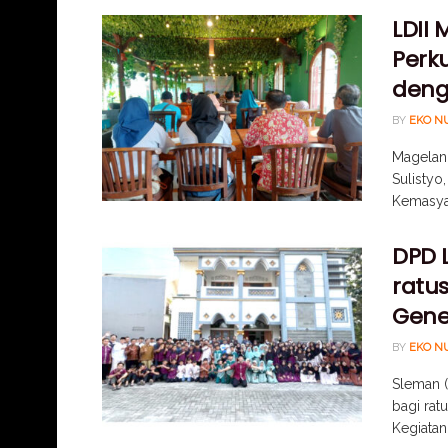
LDII
Perku
deng
BY
EKO N
Magelan
Sulistyo
Kemasyar
DPD 
ratu
Gene
BY
EKO N
Sleman 
bagi rat
Kegiatan