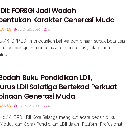
DII: FORSGI Jadi Wadah
entukan Karakter Generasi Muda
UANSA
JULY 26, 2026
0
(25/7). DPP LDII menegaskan bahwa pembinaan sepak bola usia
k hanya bertujuan mencetak atlet berprestasi, tetapi juga
k ...
 Bedah Buku Pendidikan LDII,
rus LDII Salatiga Bertekad Perkuat
inaan Generasi Muda
UANSA
JULY 22, 2026
0
 (20/7). DPD LDII Kota Salatiga mengikuti acara bedah buku
 Model, dan Corak Pendidikan LDII dalam Platform Profesional
..