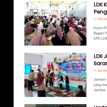
LDII
Peng
BY
EKO N
Kulon Pr
Bagian 
DPD LDII
LDII 
Sara
BY
EKO N
Jember (
yang me
Jember .