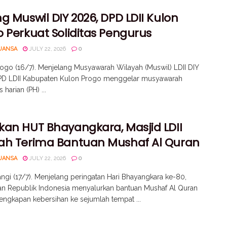
g Muswil DIY 2026, DPD LDII Kulon
 Perkuat Soliditas Pengurus
UANSA
JULY 22, 2026
0
ogo (16/7). Menjelang Musyawarah Wilayah (Muswil) LDII DIY
PD LDII Kabupaten Kulon Progo menggelar musyawarah
harian (PH) ...
kan HUT Bhayangkara, Masjid LDII
ah Terima Bantuan Mushaf Al Quran
UANSA
JULY 22, 2026
0
gi (17/7). Menjelang peringatan Hari Bhayangkara ke-80,
an Republik Indonesia menyalurkan bantuan Mushaf Al Quran
engkapan kebersihan ke sejumlah tempat ...