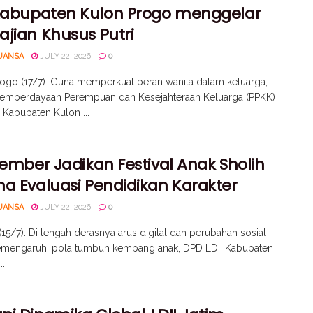
 Kabupaten Kulon Progo menggelar
ajian Khusus Putri
UANSA
JULY 22, 2026
0
ogo (17/7). Guna memperkuat peran wanita dalam keluarga,
Pemberdayaan Perempuan dan Kesejahteraan Keluarga (PPKK)
 Kabupaten Kulon ...
Jember Jadikan Festival Anak Sholih
na Evaluasi Pendidikan Karakter
UANSA
JULY 22, 2026
0
15/7). Di tengah derasnya arus digital dan perubahan sosial
mengaruhi pola tumbuh kembang anak, DPD LDII Kabupaten
..