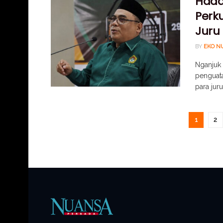
Hadap
Perk
Juru
BY
EKO N
Nganjuk 
penguata
para juru
1
2