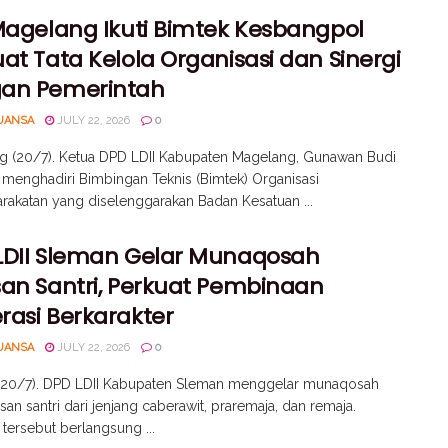
 Magelang Ikuti Bimtek Kesbangpol
at Tata Kelola Organisasi dan Sinergi
an Pemerintah
UANSA
JULY 22, 2026
0
g (20/7). Ketua DPD LDII Kabupaten Magelang, Gunawan Budi
, menghadiri Bimbingan Teknis (Bimtek) Organisasi
akatan yang diselenggarakan Badan Kesatuan ...
LDII Sleman Gelar Munaqosah
san Santri, Perkuat Pembinaan
rasi Berkarakter
UANSA
JULY 22, 2026
0
(20/7). DPD LDII Kabupaten Sleman menggelar munaqosah
usan santri dari jenjang caberawit, praremaja, dan remaja.
 tersebut berlangsung ...