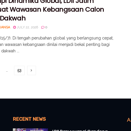
i Dinamika Global, LDII Jatim
uat Wawasan Kebangsaan Calon
 Dakwah
UANSA
JULY 22, 2026
0
(15/7). Di tengah perubahan global yang berlangsung cepat,
n wawasan kebangsaan dinilai menjadi bekal penting bagi
 dakwah ...
…
53
RECENT NEWS
A