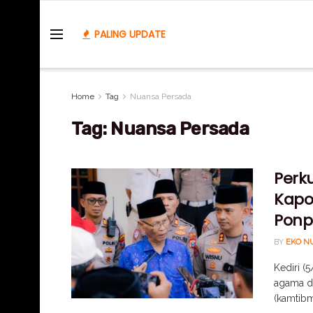
PALING UPDATE
Home
Tag
Nuansa Persada
Tag:
Nuansa Persada
Perk
Kapol
Ponp
BY
EKO N
Kediri (
agama d
(kamtibma