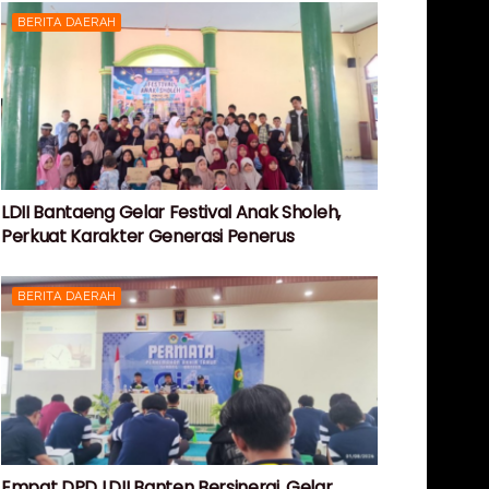
BERITA DAERAH
LDII Bantaeng Gelar Festival Anak Sholeh,
Perkuat Karakter Generasi Penerus
BERITA DAERAH
Empat DPD LDII Banten Bersinergi, Gelar