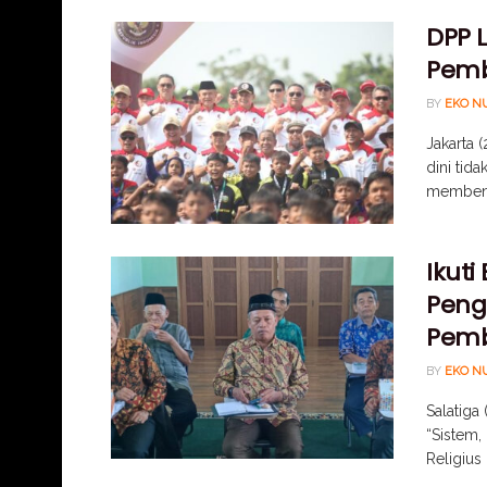
DPP L
Pemb
BY
EKO N
Jakarta 
dini tida
membentu
Ikuti
Pengu
Pemb
BY
EKO N
Salatiga
“Sistem,
Religius .