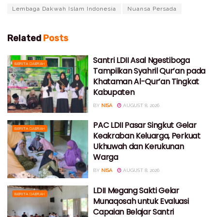
Lembaga Dakwah Islam Indonesia
Nuansa Persada
Related
Posts
Santri LDII Asal Ngestiboga
BERITA DAERAH
Tampilkan Syahril Qur’an pada
Khataman Al-Qur’an Tingkat
Kabupaten
BY
NISA
AUGUST 8, 2026
PAC LDII Pasar Singkut Gelar
BERITA DAERAH
Keakraban Keluarga, Perkuat
Ukhuwah dan Kerukunan
Warga
BY
NISA
AUGUST 8, 2026
LDII Megang Sakti Gelar
BERITA DAERAH
Munaqosah untuk Evaluasi
Capaian Belajar Santri