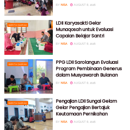
BY
NISA
AUGUST 8, 2026
LDII Karyasakti Gelar
BERITA DAERAH
Munaqosah untuk Evaluasi
Capaian Belajar Santri
BY
NISA
AUGUST 8, 2026
PPG LDII Sarolangun Evaluasi
BERITA DAERAH
Program Pembinaan Generus
dalam Musyawarah Bulanan
BY
NISA
AUGUST 8, 2026
Pengajian LDII Sungai Gelam
BERITA DAERAH
Gelar Pengajian Bertajuk
Keutamaan Pernikahan
BY
NISA
AUGUST 8, 2026