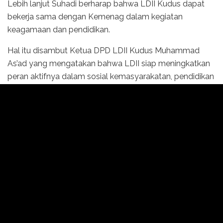
Lebih lanjut Suhadi berharap bahwa LDII Kudus dapat
bekerja sama dengan Kemenag dalam kegiatan
keagamaan dan pendidikan.
Hal itu disambut Ketua DPD LDII Kudus Muhammad
As’ad yang mengatakan bahwa LDII siap meningkatkan
peran aktifnya dalam sosial kemasyarakatan, pendidikan
dan keagamaan. “LDII siap bekerja sama dan bersinergi
dengan pemerintah dan berbagai unsur masyarakat
dalam mewujudkan Masyarakat Kudus Sejahtera,
Harmoni dan Taqwa (Sehat),” tegas As’ad.
Dalam kesempatan berbeda, pengurus LDII Kab.Kudus
juga bersilaturahim dengan Ketua MUI Kudus KH.
Ahmad Hamdani. Pada kesempatan itu KH.Ahmad
Hamdani berharap bahwa LDII Kudus dapat menjadi
contoh bagi masyarakat dalam menjalankan kegiatan
keagamaan dengan baik.