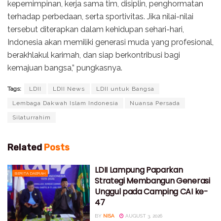
kepemimpinan, kerja sama tim, disiplin, penghormatan
terhadap perbedaan, serta sportivitas. Jika nilai-nilai
tersebut diterapkan dalam kehidupan sehari-hari,
Indonesia akan memiliki generasi muda yang profesional,
berakhlakul karimah, dan siap berkontribusi bagi
kemajuan bangsa,” pungkasnya.
Tags:
LDII
LDII News
LDII untuk Bangsa
Lembaga Dakwah Islam Indonesia
Nuansa Persada
Silaturrahim
Related
Posts
LDII Lampung Paparkan
BERITA DAERAH
Strategi Membangun Generasi
Unggul pada Camping CAI ke-
47
BY
NISA
AUGUST 3, 2026