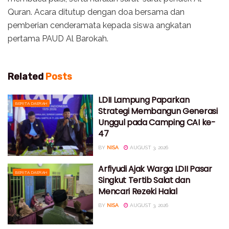
Quran. Acara ditutup dengan doa bersama dan
pemberian cenderamata kepada siswa angkatan
pertama PAUD Al Barokah.
Related
Posts
LDII Lampung Paparkan
BERITA DAERAH
Strategi Membangun Generasi
Unggul pada Camping CAI ke-
47
BY
NISA
AUGUST 3, 2026
Arfiyudi Ajak Warga LDII Pasar
BERITA DAERAH
Singkut Tertib Salat dan
Mencari Rezeki Halal
BY
NISA
AUGUST 3, 2026