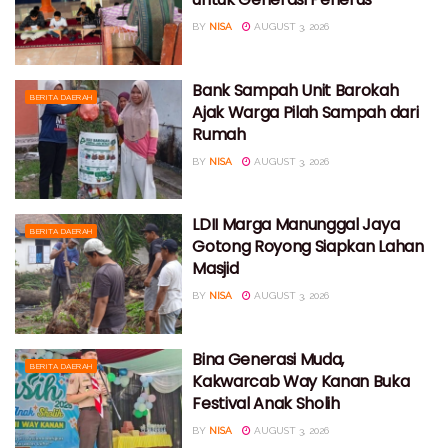
BY
NISA
AUGUST 3, 2026
Bank Sampah Unit Barokah
BERITA DAERAH
Ajak Warga Pilah Sampah dari
Rumah
BY
NISA
AUGUST 3, 2026
LDII Marga Manunggal Jaya
BERITA DAERAH
Gotong Royong Siapkan Lahan
Masjid
BY
NISA
AUGUST 3, 2026
Bina Generasi Muda,
BERITA DAERAH
Kakwarcab Way Kanan Buka
Festival Anak Sholih
BY
NISA
AUGUST 3, 2026