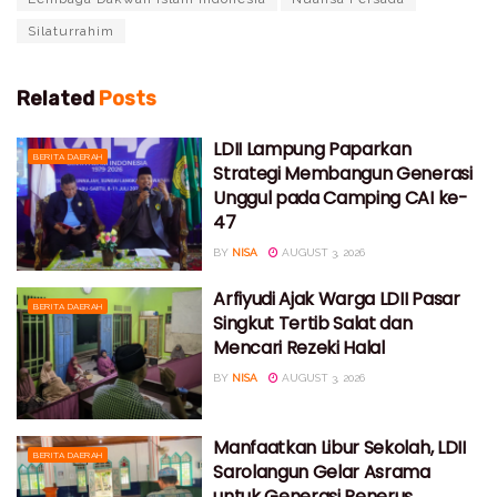
Silaturrahim
Related
Posts
LDII Lampung Paparkan
BERITA DAERAH
Strategi Membangun Generasi
Unggul pada Camping CAI ke-
47
BY
NISA
AUGUST 3, 2026
Arfiyudi Ajak Warga LDII Pasar
BERITA DAERAH
Singkut Tertib Salat dan
Mencari Rezeki Halal
BY
NISA
AUGUST 3, 2026
Manfaatkan Libur Sekolah, LDII
BERITA DAERAH
Sarolangun Gelar Asrama
untuk Generasi Penerus