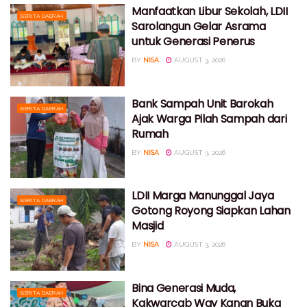
Manfaatkan Libur Sekolah, LDII
BERITA DAERAH
Sarolangun Gelar Asrama
untuk Generasi Penerus
BY
NISA
AUGUST 3, 2026
Bank Sampah Unit Barokah
BERITA DAERAH
Ajak Warga Pilah Sampah dari
Rumah
BY
NISA
AUGUST 3, 2026
LDII Marga Manunggal Jaya
BERITA DAERAH
Gotong Royong Siapkan Lahan
Masjid
BY
NISA
AUGUST 3, 2026
Bina Generasi Muda,
BERITA DAERAH
Kakwarcab Way Kanan Buka