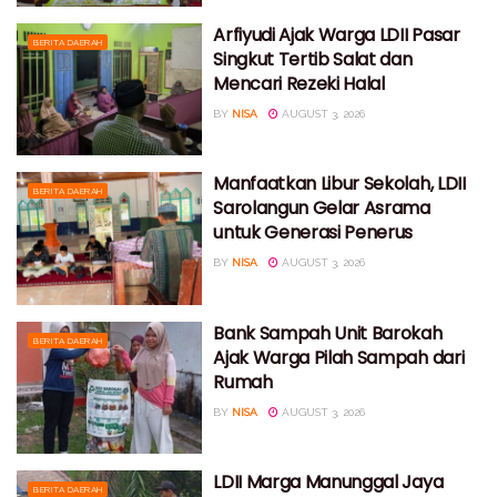
Arfiyudi Ajak Warga LDII Pasar
BERITA DAERAH
Singkut Tertib Salat dan
Mencari Rezeki Halal
BY
NISA
AUGUST 3, 2026
Manfaatkan Libur Sekolah, LDII
BERITA DAERAH
Sarolangun Gelar Asrama
untuk Generasi Penerus
BY
NISA
AUGUST 3, 2026
Bank Sampah Unit Barokah
BERITA DAERAH
Ajak Warga Pilah Sampah dari
Rumah
BY
NISA
AUGUST 3, 2026
LDII Marga Manunggal Jaya
BERITA DAERAH