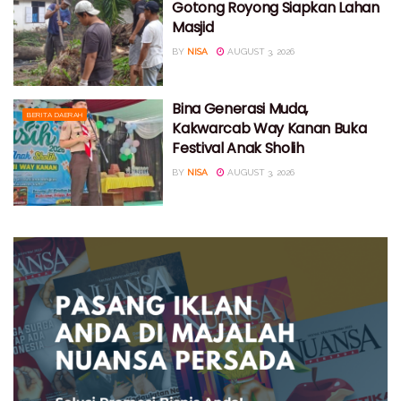
Gotong Royong Siapkan Lahan
Masjid
BY
NISA
AUGUST 3, 2026
Bina Generasi Muda,
BERITA DAERAH
Kakwarcab Way Kanan Buka
Festival Anak Sholih
BY
NISA
AUGUST 3, 2026