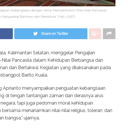
engajian Kebangsaan dengan tema ‘Memperkokoh Nilai-Nilai Pancasila
Masyarakat Beriman dan Bertakwa’. Foto: LINES
Share on Twitter
la, Kalimantan Selatan, menggelar Pengajian
Nilai Pancasila dalam Kehidupan Berbangsa dan
an dan Bertakwa’. Kegiatan yang dilaksanakan pada
sbangpol Barito Kuala.
ng Aprianto menyampaikan penguatan kebangsaan
ing di tengah tantangan zaman dan derasnya arus
r negara, tapi juga pedoman moral kehidupan
bersama menanamkan nilai-nilai religius, toleran, dan
n bangsa,” ujarnya.