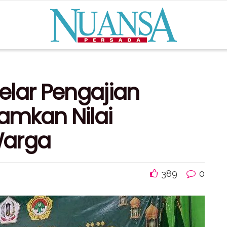
Gelar Pengajian
amkan Nilai
Warga
389
0