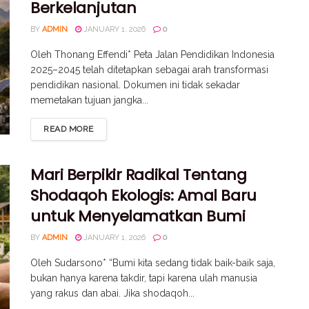
Berkelanjutan
BY
ADMIN
JANUARY 1, 2026
0
Oleh Thonang Effendi* Peta Jalan Pendidikan Indonesia
2025–2045 telah ditetapkan sebagai arah transformasi
pendidikan nasional. Dokumen ini tidak sekadar
memetakan tujuan jangka...
READ MORE
Mari Berpikir Radikal Tentang
Shodaqoh Ekologis: Amal Baru
untuk Menyelamatkan Bumi
BY
ADMIN
JANUARY 1, 2026
0
Oleh Sudarsono* “Bumi kita sedang tidak baik-baik saja,
bukan hanya karena takdir, tapi karena ulah manusia
yang rakus dan abai. Jika shodaqoh...