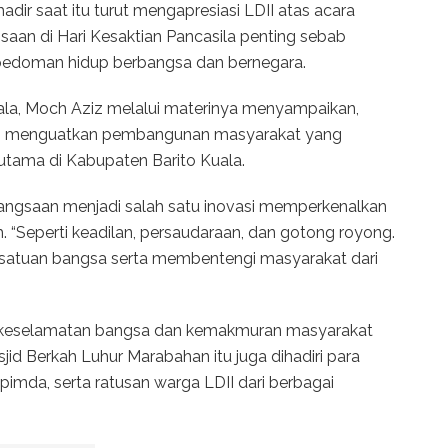
adir saat itu turut mengapresiasi LDII atas acara
saan di Hari Kesaktian Pancasila penting sebab
 pedoman hidup berbangsa dan bernegara.
ala, Moch Aziz melalui materinya menyampaikan,
aan menguatkan pembangunan masyarakat yang
erutama di Kabupaten Barito Kuala.
ngsaan menjadi salah satu inovasi memperkenalkan
m. “Seperti keadilan, persaudaraan, dan gotong royong.
ersatuan bangsa serta membentengi masyarakat dari
uk keselamatan bangsa dan kemakmuran masyarakat
jid Berkah Luhur Marabahan itu juga dihadiri para
imda, serta ratusan warga LDII dari berbagai