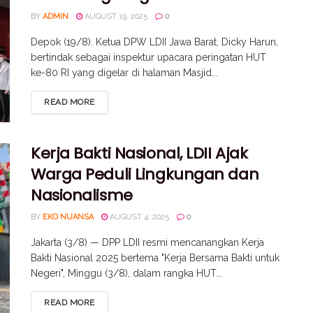
BY
ADMIN
AUGUST 19, 2025
0
Depok (19/8). Ketua DPW LDII Jawa Barat, Dicky Harun,
bertindak sebagai inspektur upacara peringatan HUT
ke-80 RI yang digelar di halaman Masjid...
READ MORE
Kerja Bakti Nasional, LDII Ajak
Warga Peduli Lingkungan dan
Nasionalisme
BY
EKO NUANSA
AUGUST 4, 2025
0
Jakarta (3/8) — DPP LDII resmi mencanangkan Kerja
Bakti Nasional 2025 bertema "Kerja Bersama Bakti untuk
Negeri", Minggu (3/8), dalam rangka HUT...
READ MORE