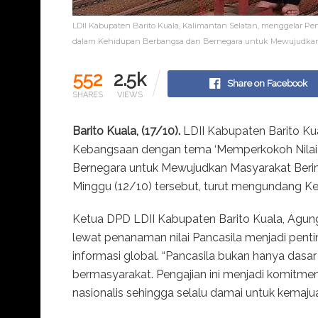
LDII Kabupaten Barito Kuala, Kalimantan Selatan, menggelar P
dalam Kehidupan Berbangsa dan Bernegara untuk Mewujudkan 
552
2.5k
Share on Facebook
SHARES
VIEWS
Barito Kuala, (17/10).
LDII Kabupaten Barito Kua
Kebangsaan dengan tema ‘Memperkokoh Nilai-
Bernegara untuk Mewujudkan Masyarakat Berim
Minggu (12/10) tersebut, turut mengundang Ke
Ketua DPD LDII Kabupaten Barito Kuala, Agu
lewat penanaman nilai Pancasila menjadi pent
informasi global. “Pancasila bukan hanya dasa
bermasyarakat. Pengajian ini menjadi komitmen 
nasionalis sehingga selalu damai untuk kemajua