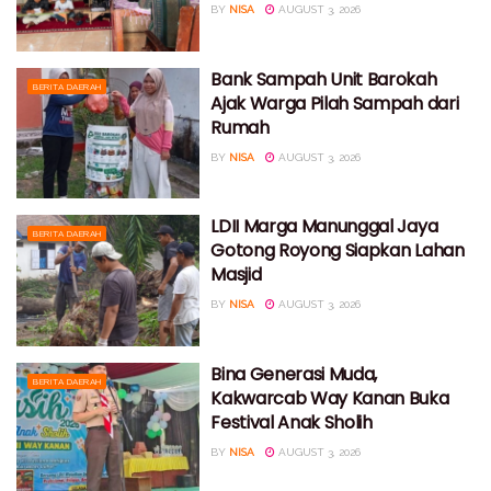
BY
NISA
AUGUST 3, 2026
Bank Sampah Unit Barokah
BERITA DAERAH
Ajak Warga Pilah Sampah dari
Rumah
BY
NISA
AUGUST 3, 2026
LDII Marga Manunggal Jaya
BERITA DAERAH
Gotong Royong Siapkan Lahan
Masjid
BY
NISA
AUGUST 3, 2026
Bina Generasi Muda,
BERITA DAERAH
Kakwarcab Way Kanan Buka
Festival Anak Sholih
BY
NISA
AUGUST 3, 2026