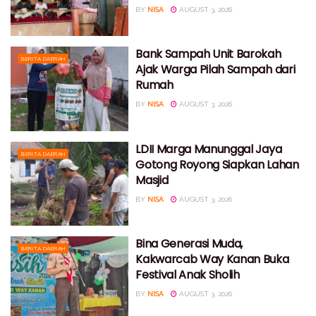
BY
NISA
AUGUST 3, 2026
Bank Sampah Unit Barokah
BERITA DAERAH
Ajak Warga Pilah Sampah dari
Rumah
BY
NISA
AUGUST 3, 2026
LDII Marga Manunggal Jaya
BERITA DAERAH
Gotong Royong Siapkan Lahan
Masjid
BY
NISA
AUGUST 3, 2026
Bina Generasi Muda,
BERITA DAERAH
Kakwarcab Way Kanan Buka
Festival Anak Sholih
BY
NISA
AUGUST 3, 2026