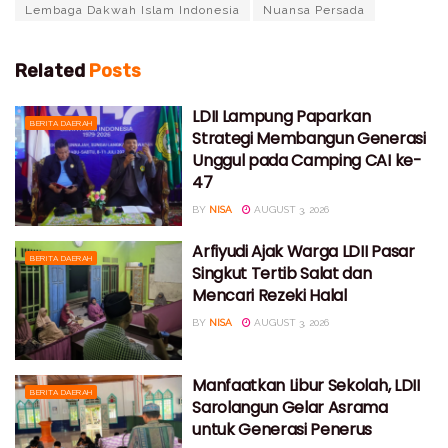
Lembaga Dakwah Islam Indonesia
Nuansa Persada
Related
Posts
LDII Lampung Paparkan
BERITA DAERAH
Strategi Membangun Generasi
Unggul pada Camping CAI ke-
47
BY
NISA
AUGUST 3, 2026
Arfiyudi Ajak Warga LDII Pasar
BERITA DAERAH
Singkut Tertib Salat dan
Mencari Rezeki Halal
BY
NISA
AUGUST 3, 2026
Manfaatkan Libur Sekolah, LDII
BERITA DAERAH
Sarolangun Gelar Asrama
untuk Generasi Penerus