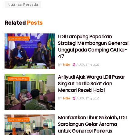
Nuansa Persada
Related
Posts
LDII Lampung Paparkan
BERITA DAERAH
Strategi Membangun Generasi
Unggul pada Camping CAI ke-
47
BY
NISA
AUGUST 3, 2026
Arfiyudi Ajak Warga LDII Pasar
BERITA DAERAH
Singkut Tertib Salat dan
Mencari Rezeki Halal
BY
NISA
AUGUST 3, 2026
Manfaatkan Libur Sekolah, LDII
BERITA DAERAH
Sarolangun Gelar Asrama
untuk Generasi Penerus