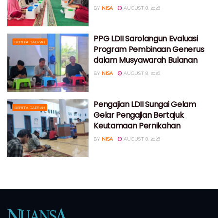
BY
NISA
AUGUST 8, 2026
PPG LDII Sarolangun Evaluasi
BERITA DAERAH
Program Pembinaan Generus
dalam Musyawarah Bulanan
BY
NISA
AUGUST 8, 2026
Pengajian LDII Sungai Gelam
BERITA DAERAH
Gelar Pengajian Bertajuk
Keutamaan Pernikahan
BY
NISA
AUGUST 8, 2026