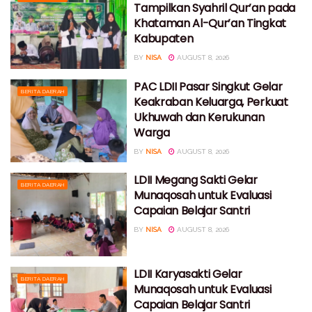
Tampilkan Syahril Qur’an pada
Khataman Al-Qur’an Tingkat
Kabupaten
BY
NISA
AUGUST 8, 2026
PAC LDII Pasar Singkut Gelar
BERITA DAERAH
Keakraban Keluarga, Perkuat
Ukhuwah dan Kerukunan
Warga
BY
NISA
AUGUST 8, 2026
LDII Megang Sakti Gelar
BERITA DAERAH
Munaqosah untuk Evaluasi
Capaian Belajar Santri
BY
NISA
AUGUST 8, 2026
LDII Karyasakti Gelar
BERITA DAERAH
Munaqosah untuk Evaluasi
Capaian Belajar Santri