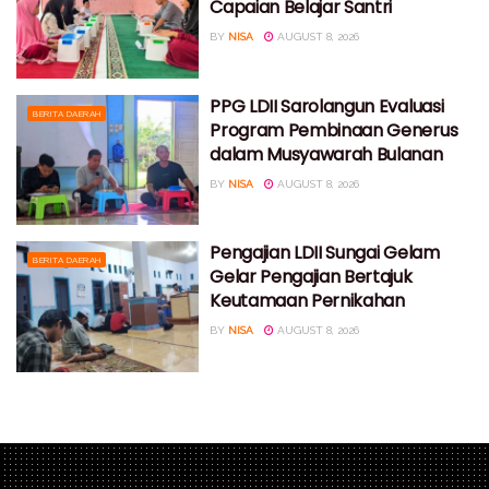
Capaian Belajar Santri
BY
NISA
AUGUST 8, 2026
PPG LDII Sarolangun Evaluasi
BERITA DAERAH
Program Pembinaan Generus
dalam Musyawarah Bulanan
BY
NISA
AUGUST 8, 2026
Pengajian LDII Sungai Gelam
BERITA DAERAH
Gelar Pengajian Bertajuk
Keutamaan Pernikahan
BY
NISA
AUGUST 8, 2026