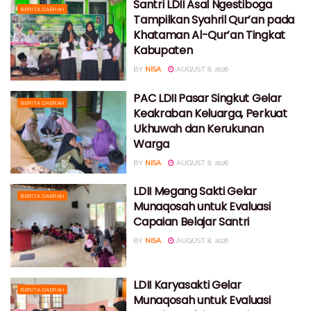
Santri LDII Asal Ngestiboga
BERITA DAERAH
Tampilkan Syahril Qur’an pada
Khataman Al-Qur’an Tingkat
Kabupaten
BY
NISA
AUGUST 8, 2026
PAC LDII Pasar Singkut Gelar
BERITA DAERAH
Keakraban Keluarga, Perkuat
Ukhuwah dan Kerukunan
Warga
BY
NISA
AUGUST 8, 2026
LDII Megang Sakti Gelar
BERITA DAERAH
Munaqosah untuk Evaluasi
Capaian Belajar Santri
BY
NISA
AUGUST 8, 2026
LDII Karyasakti Gelar
BERITA DAERAH
Munaqosah untuk Evaluasi