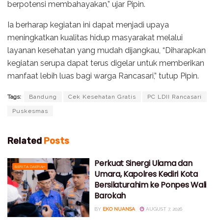
berpotensi membahayakan,” ujar Pipin.
Ia berharap kegiatan ini dapat menjadi upaya
meningkatkan kualitas hidup masyarakat melalui
layanan kesehatan yang mudah dijangkau, “Diharapkan
kegiatan serupa dapat terus digelar untuk memberikan
manfaat lebih luas bagi warga Rancasari,” tutup Pipin.
Tags:
Bandung
Cek Kesehatan Gratis
PC LDII Rancasari
Puskesmas
Related
Posts
Perkuat Sinergi Ulama dan
BERITA DAERAH
Umara, Kapolres Kediri Kota
Bersilaturahim ke Ponpes Wali
Barokah
BY
EKO NUANSA
AUGUST 7, 2026