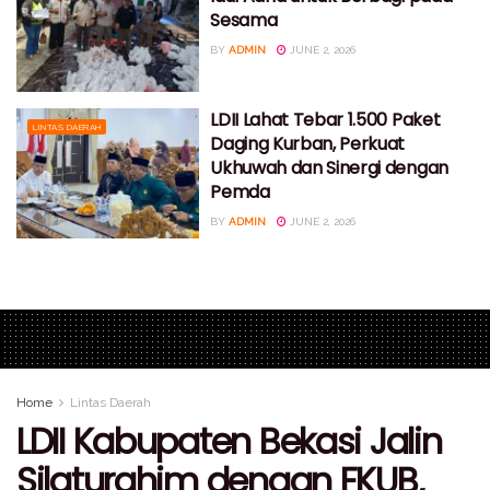
Sesama
BY
ADMIN
JUNE 2, 2026
LDII Lahat Tebar 1.500 Paket
LINTAS DAERAH
Daging Kurban, Perkuat
Ukhuwah dan Sinergi dengan
Pemda
BY
ADMIN
JUNE 2, 2026
Home
Lintas Daerah
LDII Kabupaten Bekasi Jalin
Silaturahim dengan FKUB,