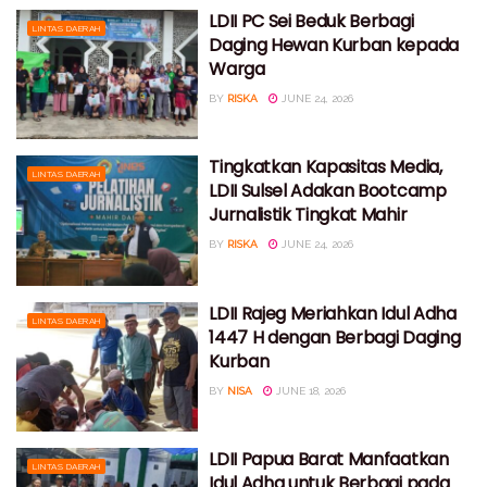
LDII PC Sei Beduk Berbagi
LINTAS DAERAH
Daging Hewan Kurban kepada
Warga
BY
RISKA
JUNE 24, 2026
Tingkatkan Kapasitas Media,
LINTAS DAERAH
LDII Sulsel Adakan Bootcamp
Jurnalistik Tingkat Mahir
BY
RISKA
JUNE 24, 2026
LDII Rajeg Meriahkan Idul Adha
LINTAS DAERAH
1447 H dengan Berbagi Daging
Kurban
BY
NISA
JUNE 18, 2026
LDII Papua Barat Manfaatkan
LINTAS DAERAH
Idul Adha untuk Berbagi pada