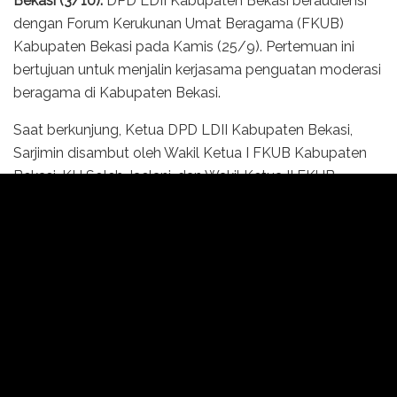
Bekasi (3/10).
DPD LDII Kabupaten Bekasi beraudiensi
dengan Forum Kerukunan Umat Beragama (FKUB)
Kabupaten Bekasi pada Kamis (25/9). Pertemuan ini
bertujuan untuk menjalin kerjasama penguatan moderasi
beragama di Kabupaten Bekasi.
Saat berkunjung, Ketua DPD LDII Kabupaten Bekasi,
Sarjimin disambut oleh Wakil Ketua I FKUB Kabupaten
Bekasi, KH Soleh Jaelani, dan Wakil Ketua II FKUB,
Wawan Dirwanto. Pada kesempatan itu, KH Soleh
Jaelani membahas pencapaian serta tantangan
Kabupaten Bekasi dalam mewujudkan moderasi
beragama.
Ia menilai kehadiran LDII menambah warna positif bagi
keberagaman ormas Islam. Ia juga mengapresiasi
konsistensi LDII mendukung program kerukunan umat
beragama dan menjaga harmoni sosial.“Kami