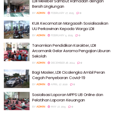
LDII Meleber Sambut Ramadan dengan
Bersih Lingkungan
BY
ADMIN
FEBRUARY 27, 2025
0
KUA Kecamatan Margaasih Sosialisasikan
UU Perkawinan Kepada Warga LDII
BY
ADMIN
FEBRUARY 5, 2025
0
Tanamkan Pendidikan Karakter, LDII
Arcamanik Gelar Asrama Pengajian Liburan
Sekolah
BY
ADMIN
DECEMBER 28, 2024
0
Bagi Masker, LDII Cicalengka Ambil Peran
Cegah Penyebaran Covid-19
BY
ADMIN
APRIL 27, 2020
0
Sosialisasi Laporan MPPS UB Online dan
Pelatihan Laporan Keuangan
BY
ADMIN
MAY 27, 2015
0