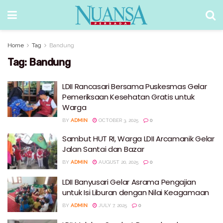
Home
Tag
Bandung
Tag:
Bandung
LDII Rancasari Bersama Puskesmas Gelar
Pemeriksaan Kesehatan Gratis untuk
Warga
BY
ADMIN
OCTOBER 3, 2025
0
Sambut HUT RI, Warga LDII Arcamanik Gelar
Jalan Santai dan Bazar
BY
ADMIN
AUGUST 20, 2025
0
LDII Banyusari Gelar Asrama Pengajian
untuk Isi Liburan dengan Nilai Keagamaan
BY
ADMIN
JULY 7, 2025
0