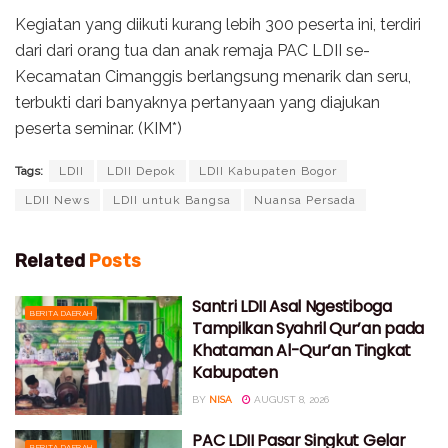
Kegiatan yang diikuti kurang lebih 300 peserta ini, terdiri
dari dari orang tua dan anak remaja PAC LDII se-
Kecamatan Cimanggis berlangsung menarik dan seru,
terbukti dari banyaknya pertanyaan yang diajukan
peserta seminar. (KIM*)
Tags:
LDII
LDII Depok
LDII Kabupaten Bogor
LDII News
LDII untuk Bangsa
Nuansa Persada
Related
Posts
Santri LDII Asal Ngestiboga
BERITA DAERAH
Tampilkan Syahril Qur’an pada
Khataman Al-Qur’an Tingkat
Kabupaten
BY
NISA
AUGUST 8, 2026
PAC LDII Pasar Singkut Gelar
BERITA DAERAH