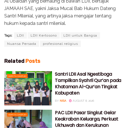
Al Ubaidah yang bernaung di bawah LDII, bertajuk
JAMAAH SAE, yakni Jaksa Mucal Bab Hukum Dateng
Santri Milenial, yang artinya jaksa mengajar tentang
hukum kepada santri milenial.
Tags:
LDII
LDII Kertosono
LDII untuk Bangsa
Nuansa Persada
profesional religius
Related
Posts
Santri LDII Asal Ngestiboga
BERITA DAERAH
Tampilkan Syahril Qur’an pada
Khataman Al-Qur’an Tingkat
Kabupaten
BY
NISA
AUGUST 8, 2026
PAC LDII Pasar Singkut Gelar
BERITA DAERAH
Keakraban Keluarga, Perkuat
Ukhuwah dan Kerukunan