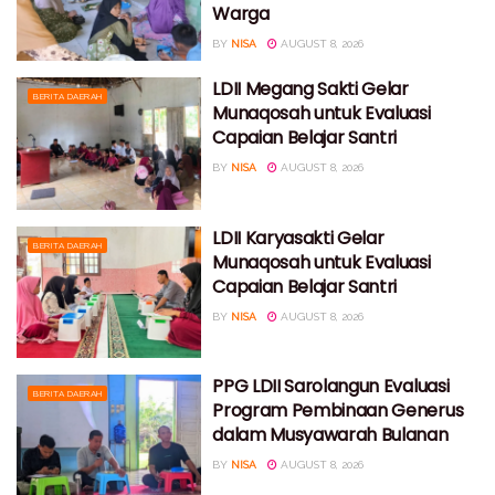
Warga
BY
NISA
AUGUST 8, 2026
LDII Megang Sakti Gelar
BERITA DAERAH
Munaqosah untuk Evaluasi
Capaian Belajar Santri
BY
NISA
AUGUST 8, 2026
LDII Karyasakti Gelar
BERITA DAERAH
Munaqosah untuk Evaluasi
Capaian Belajar Santri
BY
NISA
AUGUST 8, 2026
PPG LDII Sarolangun Evaluasi
BERITA DAERAH
Program Pembinaan Generus
dalam Musyawarah Bulanan
BY
NISA
AUGUST 8, 2026