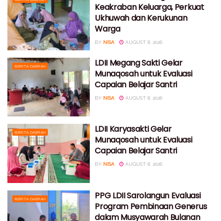
Keakraban Keluarga, Perkuat
Ukhuwah dan Kerukunan
Warga
BY
NISA
AUGUST 8, 2026
LDII Megang Sakti Gelar
BERITA DAERAH
Munaqosah untuk Evaluasi
Capaian Belajar Santri
BY
NISA
AUGUST 8, 2026
LDII Karyasakti Gelar
BERITA DAERAH
Munaqosah untuk Evaluasi
Capaian Belajar Santri
BY
NISA
AUGUST 8, 2026
PPG LDII Sarolangun Evaluasi
BERITA DAERAH
Program Pembinaan Generus
dalam Musyawarah Bulanan