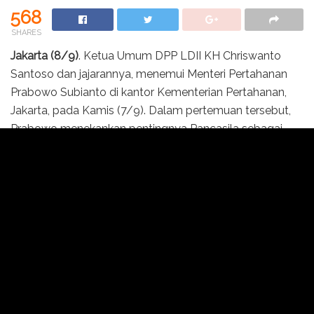
568
SHARES
Jakarta (8/9)
. Ketua Umum DPP LDII KH Chriswanto
Santoso dan jajarannya, menemui Menteri Pertahanan
Prabowo Subianto di kantor Kementerian Pertahanan,
Jakarta, pada Kamis (7/9). Dalam pertemuan tersebut,
Prabowo menekankan pentingnya Pancasila sebagai
landasan politik dan ekonomi bangsa.
“Dalam bidang ekonomi, Pancasila menjadikan kegiatan
ekonomi sebagai alat mencapai persatuan nasional,
menjunjung tinggi kemanusian, berpihak pada
kepentingan nasional, dan berkeadilan sosial,” ungkap
Menhan.
Prabowo Subianto mengatakan, pemerintah dengan
nilai-nilai Pancasila tersebut, berupaya keras