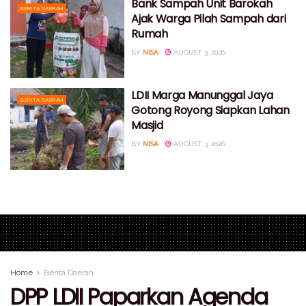
Bank Sampah Unit Barokah
BERITA DAERAH
Ajak Warga Pilah Sampah dari
Rumah
BY
NISA
AUGUST 3, 2026
LDII Marga Manunggal Jaya
BERITA DAERAH
Gotong Royong Siapkan Lahan
Masjid
BY
NISA
AUGUST 3, 2026
Home
Berita Daerah
DPP LDII Paparkan Agenda