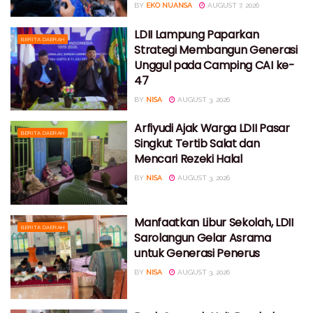
BY
EKO NUANSA
AUGUST 7, 2026
LDII Lampung Paparkan
BERITA DAERAH
Strategi Membangun Generasi
Unggul pada Camping CAI ke-
47
BY
NISA
AUGUST 3, 2026
Arfiyudi Ajak Warga LDII Pasar
BERITA DAERAH
Singkut Tertib Salat dan
Mencari Rezeki Halal
BY
NISA
AUGUST 3, 2026
Manfaatkan Libur Sekolah, LDII
BERITA DAERAH
Sarolangun Gelar Asrama
untuk Generasi Penerus
BY
NISA
AUGUST 3, 2026