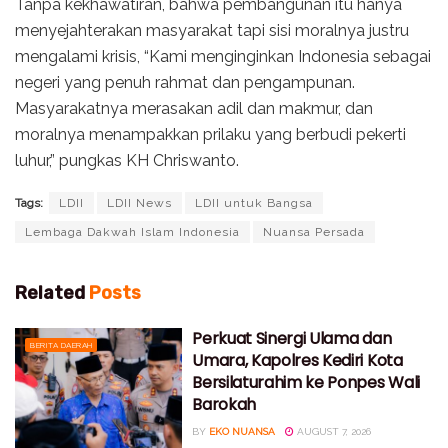
Tanpa kekhawatiran, bahwa pembangunan itu hanya
menyejahterakan masyarakat tapi sisi moralnya justru
mengalami krisis, “Kami menginginkan Indonesia sebagai
negeri yang penuh rahmat dan pengampunan.
Masyarakatnya merasakan adil dan makmur, dan
moralnya menampakkan prilaku yang berbudi pekerti
luhur,” pungkas KH Chriswanto.
Tags:
LDII
LDII News
LDII untuk Bangsa
Lembaga Dakwah Islam Indonesia
Nuansa Persada
Related
Posts
Perkuat Sinergi Ulama dan
BERITA DAERAH
Umara, Kapolres Kediri Kota
Bersilaturahim ke Ponpes Wali
Barokah
BY
EKO NUANSA
AUGUST 7, 2026