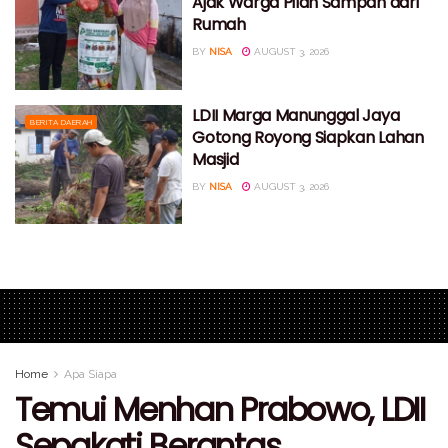
Ajak Warga Pilah Sampah dari
Rumah
BY
NISA
AUGUST 3, 2026
LDII Marga Manunggal Jaya
BERITA DAERAH
Gotong Royong Siapkan Lahan
Masjid
BY
NISA
AUGUST 3, 2026
Home
Apa Siapa
Temui Menhan Prabowo, LDII
Sepakati Berantas