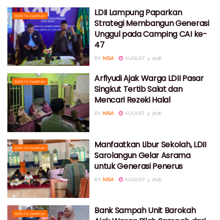
LDII Lampung Paparkan
BERITA DAERAH
Strategi Membangun Generasi
Unggul pada Camping CAI ke-
47
BY
NISA
AUGUST 3, 2026
Arfiyudi Ajak Warga LDII Pasar
BERITA DAERAH
Singkut Tertib Salat dan
Mencari Rezeki Halal
BY
NISA
AUGUST 3, 2026
Manfaatkan Libur Sekolah, LDII
BERITA DAERAH
Sarolangun Gelar Asrama
untuk Generasi Penerus
BY
NISA
AUGUST 3, 2026
Bank Sampah Unit Barokah
BERITA DAERAH