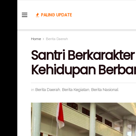
PALING UPDATE
Home
Berita Daerah
Santri Berkarakte
Kehidupan Berba
in
Berita Daerah
,
Berita Kegiatan
,
Berita Nasional