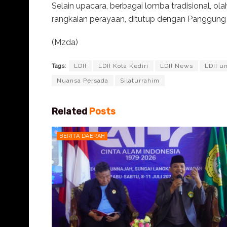
Selain upacara, berbagai lomba tradisional, ola
rangkaian perayaan, ditutup dengan Panggung
(Mzda)
Tags:
LDII
LDII Kota Kediri
LDII News
LDII u
Nuansa Persada
Silaturrahim
Related
Posts
BERITA DAERAH