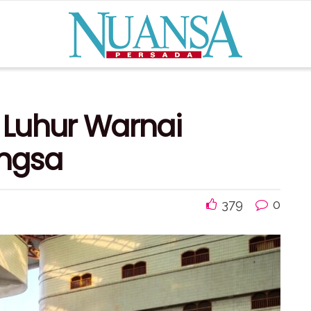
r Luhur Warnai
ngsa
379
0