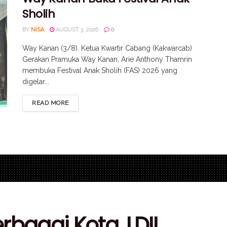
Sholih
BY
NISA
AUGUST 3, 2026
0
Way Kanan (3/8). Ketua Kwartir Cabang (Kakwarcab)
Gerakan Pramuka Way Kanan, Arie Anthony Thamrin
membuka Festival Anak Sholih (FAS) 2026 yang
digelar...
READ MORE
rbagai Kota, LDII