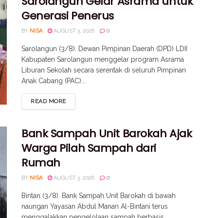
Sarolangun Gelar Asrama untuk
Generasi Penerus
BY
NISA
AUGUST 3, 2026
0
Sarolangun (3/8). Dewan Pimpinan Daerah (DPD) LDII
Kabupaten Sarolangun menggelar program Asrama
Liburan Sekolah secara serentak di seluruh Pimpinan
Anak Cabang (PAC)...
READ MORE
Bank Sampah Unit Barokah Ajak
Warga Pilah Sampah dari
Rumah
BY
NISA
AUGUST 3, 2026
0
Bintan (3/8). Bank Sampah Unit Barokah di bawah
naungan Yayasan Abdul Manan Al-Bintani terus
menggalakkan pengelolaan sampah berbasis