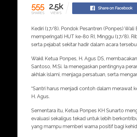
555
2.5k
Share on Facebook
SHARES
VIEWS
Kediri (17/8). Pondok Pesantren (Ponpes) Wal
memperingati HUT ke-80 RI, Minggu (17/8). Rib
serta pejabat sekitar hadir dalam acara tersebu
Wakil Ketua Ponpes, H. Agus DS, membacakan 
Santoso, M.Si. Ia menegaskan pentingnya per
akhlak islami, menjaga persatuan, serta menga
“Santri harus menjadi contoh dalam merawat 
H. Agus.
Sementara itu, Ketua Ponpes KH Sunarto me
evaluasi sekaligus tekad untuk lebih berkontribu
yang mampu memberi warna positif bagi kehidu