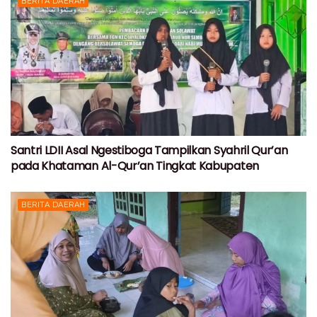
BERITA DAERAH
Santri LDII Asal Ngestiboga Tampilkan Syahril Qur’an
pada Khataman Al-Qur’an Tingkat Kabupaten
BERITA DAERAH