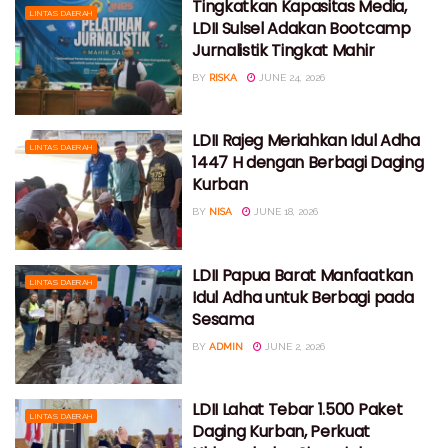
Tingkatkan Kapasitas Media,
LINTAS DAERAH
LDII Sulsel Adakan Bootcamp
Jurnalistik Tingkat Mahir
BY
RISKA
JUNE 24, 2026
LDII Rajeg Meriahkan Idul Adha
LINTAS DAERAH
1447 H dengan Berbagi Daging
Kurban
BY
NISA
JUNE 18, 2026
LDII Papua Barat Manfaatkan
LINTAS DAERAH
Idul Adha untuk Berbagi pada
Sesama
BY
ADMIN
JUNE 2, 2026
LDII Lahat Tebar 1.500 Paket
LINTAS DAERAH
Daging Kurban, Perkuat