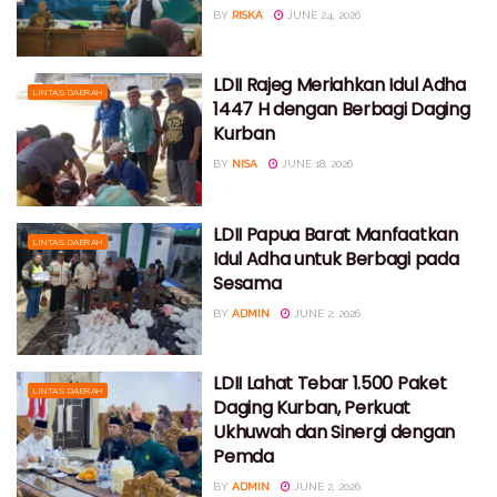
BY
RISKA
JUNE 24, 2026
LDII Rajeg Meriahkan Idul Adha
LINTAS DAERAH
1447 H dengan Berbagi Daging
Kurban
BY
NISA
JUNE 18, 2026
LDII Papua Barat Manfaatkan
LINTAS DAERAH
Idul Adha untuk Berbagi pada
Sesama
BY
ADMIN
JUNE 2, 2026
LDII Lahat Tebar 1.500 Paket
LINTAS DAERAH
Daging Kurban, Perkuat
Ukhuwah dan Sinergi dengan
Pemda
BY
ADMIN
JUNE 2, 2026