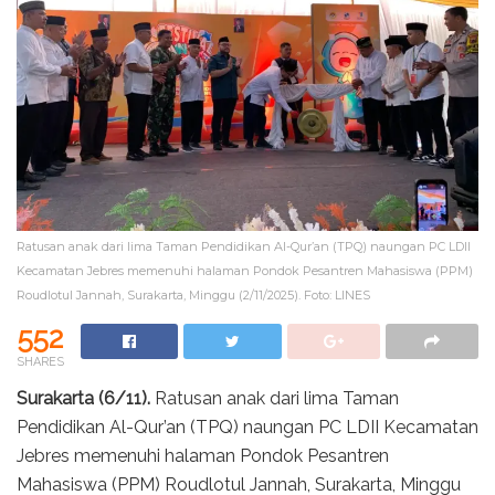
Ratusan anak dari lima Taman Pendidikan Al-Qur’an (TPQ) naungan PC LDII
Kecamatan Jebres memenuhi halaman Pondok Pesantren Mahasiswa (PPM)
Roudlotul Jannah, Surakarta, Minggu (2/11/2025). Foto: LINES
552
SHARES
Surakarta (6/11).
Ratusan anak dari lima Taman
Pendidikan Al-Qur’an (TPQ) naungan PC LDII Kecamatan
Jebres memenuhi halaman Pondok Pesantren
Mahasiswa (PPM) Roudlotul Jannah, Surakarta, Minggu