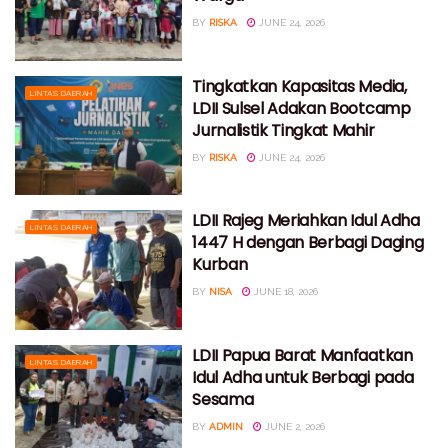
BY
RISKA
JUNE 24, 2026
Tingkatkan Kapasitas Media,
LINTAS DAERAH
LDII Sulsel Adakan Bootcamp
Jurnalistik Tingkat Mahir
BY
RISKA
JUNE 24, 2026
LDII Rajeg Meriahkan Idul Adha
LINTAS DAERAH
1447 H dengan Berbagi Daging
Kurban
BY
NISA
JUNE 18, 2026
LDII Papua Barat Manfaatkan
LINTAS DAERAH
Idul Adha untuk Berbagi pada
Sesama
BY
ADMIN
JUNE 2, 2026