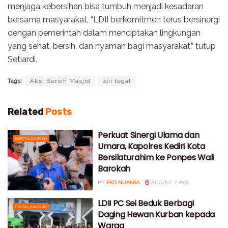
menjaga kebersihan bisa tumbuh menjadi kesadaran
bersama masyarakat, “LDII berkomitmen terus bersinergi
dengan pemerintah dalam menciptakan lingkungan
yang sehat, bersih, dan nyaman bagi masyarakat,” tutup
Setiardi.
Tags:
Aksi Bersih Masjid
ldii tegal
Related
Posts
Perkuat Sinergi Ulama dan
BERITA DAERAH
Umara, Kapolres Kediri Kota
Bersilaturahim ke Ponpes Wali
Barokah
BY
EKO NUANSA
AUGUST 7, 2026
LDII PC Sei Beduk Berbagi
LINTAS DAERAH
Daging Hewan Kurban kepada
Warga