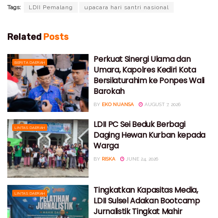
Tags:
LDII Pemalang
upacara hari santri nasional
Related
Posts
Perkuat Sinergi Ulama dan
BERITA DAERAH
Umara, Kapolres Kediri Kota
Bersilaturahim ke Ponpes Wali
Barokah
BY
EKO NUANSA
AUGUST 7, 2026
LDII PC Sei Beduk Berbagi
LINTAS DAERAH
Daging Hewan Kurban kepada
Warga
BY
RISKA
JUNE 24, 2026
Tingkatkan Kapasitas Media,
LINTAS DAERAH
LDII Sulsel Adakan Bootcamp
Jurnalistik Tingkat Mahir