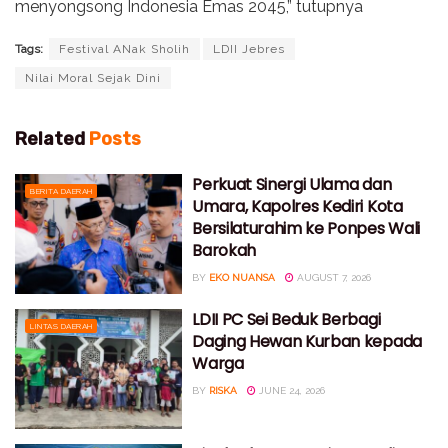
menyongsong Indonesia Emas 2045,” tutupnya
Tags:
Festival ANak Sholih
LDII Jebres
Nilai Moral Sejak Dini
Related
Posts
Perkuat Sinergi Ulama dan
BERITA DAERAH
Umara, Kapolres Kediri Kota
Bersilaturahim ke Ponpes Wali
Barokah
BY
EKO NUANSA
AUGUST 7, 2026
LDII PC Sei Beduk Berbagi
LINTAS DAERAH
Daging Hewan Kurban kepada
Warga
BY
RISKA
JUNE 24, 2026