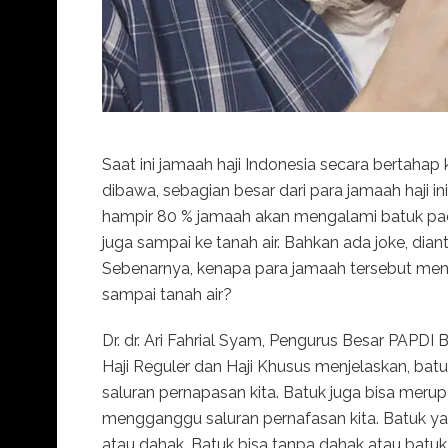
Saat ini jamaah haji Indonesia secara bertahap 
dibawa, sebagian besar dari para jamaah haji 
hampir 80 % jamaah akan mengalami batuk pada
juga sampai ke tanah air. Bahkan ada joke, dia
Sebenarnya, kenapa para jamaah tersebut men
sampai tanah air?
Dr. dr. Ari Fahrial Syam, Pengurus Besar PAPDI 
Haji Reguler dan Haji Khusus menjelaskan, bat
saluran pernapasan kita. Batuk juga bisa mer
mengganggu saluran pernafasan kita. Batuk yan
atau dahak. Batuk bisa tanpa dahak atau batuk k