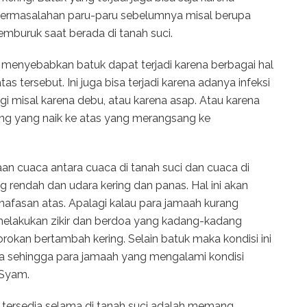
rmasalahan paru-paru sebelumnya misal berupa
memburuk saat berada di tanah suci.
 menyebabkan batuk dapat terjadi karena berbagai hal
as tersebut. Ini juga bisa terjadi karena adanya infeksi
ergi misal karena debu, atau karena asap. Atau karena
g yang naik ke atas yang merangsang ke
 cuaca antara cuaca di tanah suci dan cuaca di
g rendah dan udara kering dan panas. Hal ini akan
rnafasan atas. Apalagi kalau para jamaah kurang
g melakukan zikir dan berdoa yang kadang-kadang
okan bertambah kering. Selain batuk maka kondisi ini
a sehingga para jamaah yang mengalami kondisi
l Syam.
ersedia selama di tanah suci adalah memang