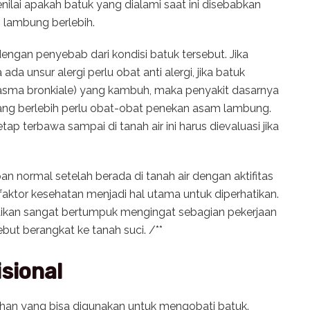
enilai apakah batuk yang dialami saat ini disebabkan
m lambung berlebih.
engan penyebab dari kondisi batuk tersebut. Jika
a ada unsur alergi perlu obat anti alergi, jika batuk
tis, asma bronkiale) yang kambuh, maka penyakit dasarnya
yang berlebih perlu obat-obat penekan asam lambung.
 terbawa sampai di tanah air ini harus dievaluasi jika
an normal setelah berada di tanah air dengan aktifitas
aktor kesehatan menjadi hal utama untuk diperhatikan.
esaikan sangat bertumpuk mengingat sebagian pekerjaan
but berangkat ke tanah suci. /**
sional
bahan yang bisa digunakan untuk mengobati batuk.