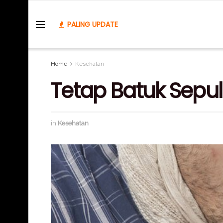
PALING UPDATE
Home
Kesehatan
Tetap Batuk Sepul
in
Kesehatan