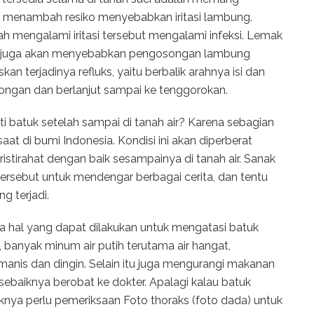
 menambah resiko menyebabkan iritasi lambung.
 mengalami iritasi tersebut mengalami infeksi. Lemak
uci juga akan menyebabkan pengosongan lambung
n terjadinya refluks, yaitu berbalik arahnya isi dan
ongan dan berlanjut sampai ke tenggorokan.
 batuk setelah sampai di tanah air? Karena sebagian
t di bumi Indonesia. Kondisi ini akan diperberat
ristirahat dengan baik sesampainya di tanah air. Sanak
ersebut untuk mendengar berbagai cerita, dan tentu
g terjadi.
a hal yang dapat dilakukan untuk mengatasi batuk
, banyak minum air putih terutama air hangat,
anis dan dingin. Selain itu juga mengurangi makanan
sebaiknya berobat ke dokter. Apalagi kalau batuk
iknya perlu pemeriksaan Foto thoraks (foto dada) untuk