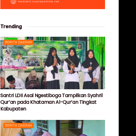
Trending
BERITA DAERAH
Santri LDII Asal Ngestiboga Tampilkan Syahril
Qur’an pada Khataman Al-Qur’an Tingkat
Kabupaten
BERITA DAERAH