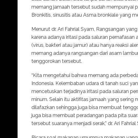
memang jamaah tersebut sudah mempunyai pe
Bronkitis, sinusitis atau Asma bronkiale yang 
Menurut dr. Ari Fahrial Syam, Rangsangan yang
karena adanya iritasi pada saluran pernafasan at
(virus, bakteri atau jamur) atau hanya reaksi al
memang adanya rangsangan dari asam lambun
tenggorokan tersebut.
“Kita mengetahui bahwa memang ada perbedaan
Indonesia. Kelembaban udara di tanah suci yan
mencetuskan terjadinya iritasi pada saluran pe
minum. Selain itu aktifitas jamaah yang serin
dilafazkan sehingga juga bisa membuat tenggor
juga bisa membuat peradangan pada pita suar
tersebut suaranya menjadi serak,” dr. Ari Fahria
Bicara soal makanan umumnya makanan yang t