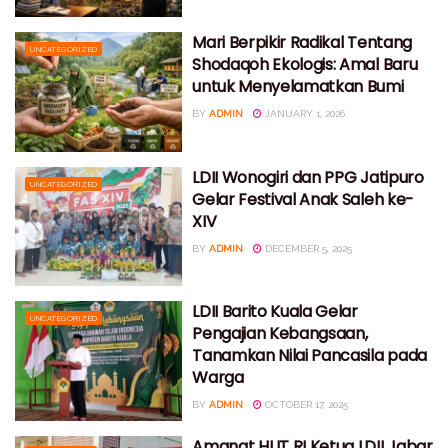
Mari Berpikir Radikal Tentang
UNCATEGORIZED
Shodaqoh Ekologis: Amal Baru
untuk Menyelamatkan Bumi
BY
ADMIN
JANUARY 1, 2026
LDII Wonogiri dan PPG Jatipuro
UNCATEGORIZED
Gelar Festival Anak Saleh ke-
XIV
BY
ADMIN
DECEMBER 5, 2025
LDII Barito Kuala Gelar
UNCATEGORIZED
Pengajian Kebangsaan,
Tanamkan Nilai Pancasila pada
Warga
BY
ADMIN
OCTOBER 17, 2025
Amanat HUT RI Ketua LDII Jabar