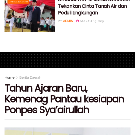
LINTAS DAERAH
Tekankan Cinta Tanah Air dan
Peduli Lingkungan
BY
ADMIN
AUGUST 19, 2025
Home
Berita Daerah
Tahun Ajaran Baru,
Kemenag Pantau kesiapan
Ponpes Sya’airullah