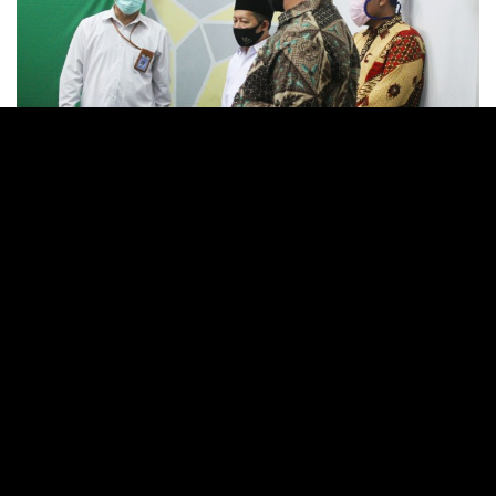
Rombongan Kemenag Kunjungi Ponpes Sya’airullah
Bekasi (6/7) – Memasuki tahun ajaran baru 2020
ditengah Pandemi
Covid-19
, Dirjen Pendidikan Islam
Kementrian Agama (Kemenag) dan rombongan
menyambangi beberapa Pondok Pesantren (Ponpes)
tidak terkecuali Ponpes Sya’airullah di Jatibening Baru,
Pondok Gede, Bekasi Barat.
Hal ini guna memantau kesiapan Ponpes jelang tahun
ajaran baru 2020 dan teknis protokol kesehatan