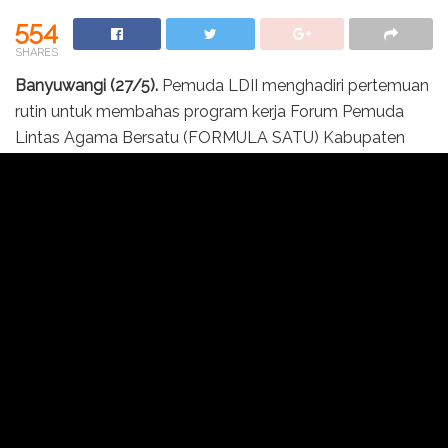
554
SHARES
Banyuwangi (27/5).
Pemuda LDII menghadiri pertemuan
rutin untuk membahas program kerja Forum Pemuda
Lintas Agama Bersatu (FORMULA SATU) Kabupaten
Banyuwangi. Kegiatan yang berlangsung pada Senin
(25/5/2026) tersebut dihelat di Pondok Pesantren
(Ponpes) Ar Royan, Gambiran, Banyuwangi, Jawa Timur.
Acara tersebut dihadiri jajaran pengurus harian serta
perwakilan pemuda dari berbagai organisasi lintas iman
di Banyuwangi, antara lain Ormas Islam (NU,
Muhammadiyah dan LDII), Pemuda Katolik, Kristen,
Hindu, Budha dan Pemuda Konghucu.
“Era digital seperti saat ini, peran aktif generasi muda
sangat penting sebagai motor penggerak kerukunan