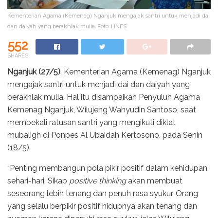
Kementerian Agama (Kemenag) Nganjuk mengajak santri untuk menjadi dai
dan daiyah yang berakhlak mulia. Foto: LINES
552
SHARES
Nganjuk (27/5)
. Kementerian Agama (Kemenag) Nganjuk
mengajak santri untuk menjadi dai dan daiyah yang
berakhlak mulia. Hal itu disampaikan Penyuluh Agama
Kemenag Nganjuk, Wilujeng Wahyudin Santoso, saat
membekali ratusan santri yang mengikuti diklat
mubaligh di Ponpes Al Ubaidah Kertosono, pada Senin
(18/5).
“Penting membangun pola pikir positif dalam kehidupan
sehari-hari. Sikap
positive thinking
akan membuat
seseorang lebih tenang dan penuh rasa syukur. Orang
yang selalu berpikir positif hidupnya akan tenang dan