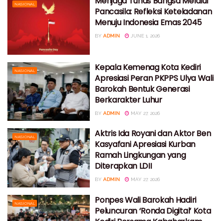
Menjaga Tunas Bangsa Melalui
NASIONAL
Pancasila: Refleksi Keteladanan
Menuju Indonesia Emas 2045
BY
ADMIN
JUNE 1, 2026
Kepala Kemenag Kota Kediri
NASIONAL
Apresiasi Peran PKPPS Ulya Wali
Barokah Bentuk Generasi
Berkarakter Luhur
BY
ADMIN
MAY 27, 2026
Aktris Ida Royani dan Aktor Ben
NASIONAL
Kasyafani Apresiasi Kurban
Ramah Lingkungan yang
Diterapkan LDII
BY
ADMIN
MAY 27, 2026
Ponpes Wali Barokah Hadiri
NASIONAL
Peluncuran ‘Ronda Digital’ Kota