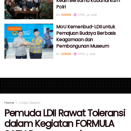
Kediri Bersama Kabaharkam
Polri
BY
ADMIN
APRIL 30, 2026
MoU Kemenbud-LDII untuk
NASIONAL
Pemajuan Budaya Berbasis
Keagamaan dan
Pembangunan Museum
BY
ADMIN
APRIL 9, 2026
Home
Lintas Daerah
Pemuda LDII Rawat Toleransi
dalam Kegiatan FORMULA